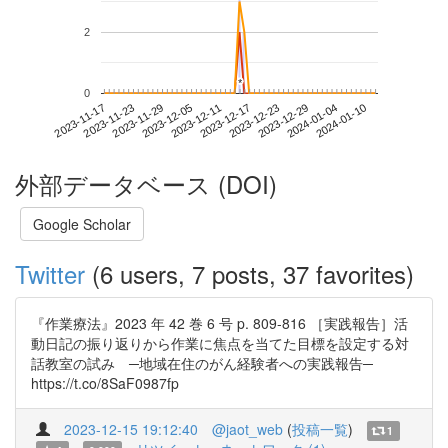
2
*
*
0
2024-01-04
2023-11-17
2023-12-05
2023-12-23
2024-01-10
2023-11-23
2023-12-11
2023-12-29
2023-11-29
2023-12-17
外部データベース (DOI)
Google Scholar
Twitter
(6 users, 7 posts, 37 favorites)
『作業療法』2023 年 42 巻 6 号 p. 809-816 ［実践報告］活
動日記の振り返りから作業に焦点を当てた目標を設定する対
話教室の試み ─地域在住のがん経験者への実践報告─
https://t.co/8SaF0987fp
2023-12-15 19:12:40
@jaot_web
(
投稿一覧
)
1