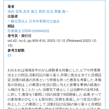
著者
池内 克馬
高木 雅之
西田 征治
齊藤 隆一
出版者
一般社団法人 日本作業療法士協会
雑誌
作業療法
(
ISSN:02894920
)
巻号頁・発行日
vol.42, no.6, pp.809-816, 2023-12-15 (Released:2023-12-
15)
参考文献数
23
われわれは地域在中のがん経験者を対象にした,ピアや作業療
法士との対話,活動日記の振り返り,作業に焦点を当てた目標設
定,目標の経過の共有という特徴を持った教室を考案した.本報
告の目的は,この教室が生活の質に与えた影響を事例の経過か
ら検討することだった.治療完了後もしくは治療中の女性3名
に対して,教室を1週間に1回の頻度で6回開催した.結果,すべて
の参加者が少なくとも部分的に目標を達成し,かつ生活の質が
向上した.この要因として,活動日記の記録の振り返りと目標設
定により参加者の作業に対する認識が向上したこと,ピアと作