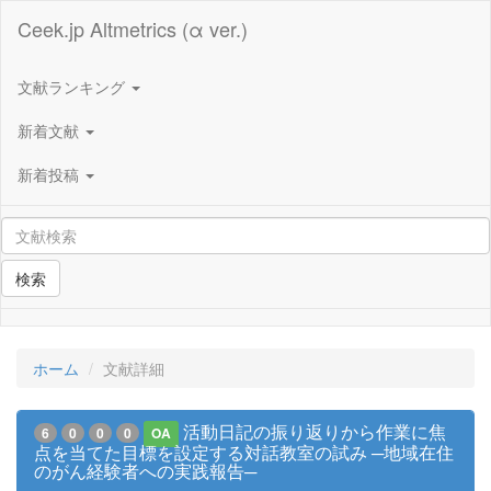
Ceek.jp Altmetrics (α ver.)
文献ランキング
新着文献
新着投稿
検索
ホーム
文献詳細
活動日記の振り返りから作業に焦
6
0
0
0
OA
点を当てた目標を設定する対話教室の試み ─地域在住
のがん経験者への実践報告─