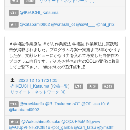
リツイート・ネットワーク (1)
4
0.000
@IKEUCHI_Katsuma
1
@katabami0902
@watashi_ot
@sswt___
@hai_ji12
4
＃学術誌作業療法 ＃がん作業療法 学術誌 作業療法に実践報
告が掲載されました。プログラム考案〜実施まで3年かかりま
したが、文献レビューにかなり力を入れて考案した自信作の
プログラム内容です。がんをお持ちの方のQOLの変化に着目
してご覧下さい。 https://t.co/7Z2Tal7hLB
2023-12-15 17:21:25
@IKEUCHI_Katsuma
(
投稿一覧
)
4
34
0.343
リツイート・ネットワーク (4)
@brackkurifu
@R_TsukamotoOT
@OT_aku1018
4
@katabami0902
@WakushimaKosuke
@OjQzF9bMfNjgvnw
34
@vGUpVFNHZK2f81u
@ot_ganba
@carl_tatsu
@ymsthf