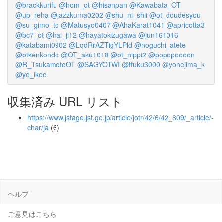
@brackkurifu
@hom_ot
@hisanpan
@Kawabata_OT
@up_reha
@jazzkuma0202
@shu_ni_shii
@ot_doudesyou
@su_gimo_to
@Matusyo0407
@AhaKarat1041
@apricotta3
@bc7_ot
@hai_ji12
@hayatokizugawa
@jun161016
@katabami0902
@LqdRrAZTigYLPld
@noguchi_atete
@otkenkondo
@OT_aku1018
@ot_nippi2
@popopoooon
@R_TsukamotoOT
@SAGYOTWI
@tfuku3000
@yonejima_k
@yo_ikec
収集済み URL リスト
https://www.jstage.jst.go.jp/article/jotr/42/6/42_809/_article/-
char/ja
(6)
ヘルプ
ご意見はこちら