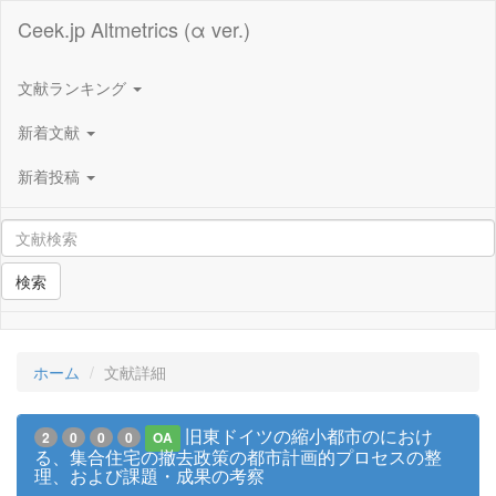
Ceek.jp Altmetrics (α ver.)
文献ランキング
新着文献
新着投稿
検索
ホーム
文献詳細
旧東ドイツの縮小都市のにおけ
2
0
0
0
OA
る、集合住宅の撤去政策の都市計画的プロセスの整
理、および課題・成果の考察