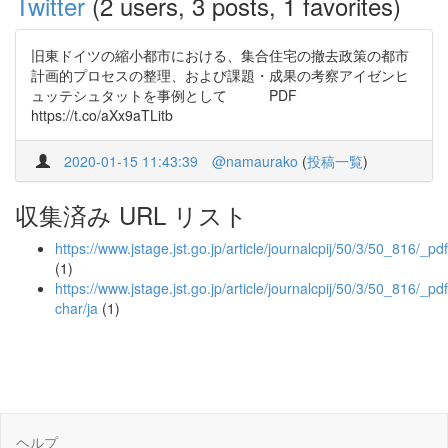
Twitter
(2 users, 3 posts, 1 favorites)
旧東ドイツの縮小都市における、集合住宅の撤去政策の都市
計画的プロセスの整理、および課題・成果の考察アイゼンヒ
ュッテシュタットを事例として PDF
https://t.co/aXx9aTLitb
2020-01-15 11:43:39
@namaurako
(
投稿一覧
)
収集済み URL リスト
https://www.jstage.jst.go.jp/article/journalcpij/50/3/50_816/_pdf
(1)
https://www.jstage.jst.go.jp/article/journalcpij/50/3/50_816/_pdf
char/ja
(1)
ヘルプ