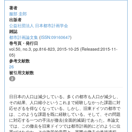
著者
服部 圭郎
出版者
公益社団法人 日本都市計画学会
雑誌
都市計画論文集
(
ISSN:09160647
)
巻号頁・発行日
vol.50, no.3, pp.816-823, 2015-10-25 (Released:2015-11-
05)
参考文献数
26
被引用文献数
2
日日本の人口は減少している。多くの都市も人口が減少し、
その結果、人口縮小というこれまで経験しなかった課題に対
応せざるを得なくなっている。しかし、旧東ドイツの都市で
は、このような課題を既に経験している。そして、その問題
に対応する一つの手法が撤去(全面的減築)であった。本論文
では、この撤去を旧東ドイツでは都市計画的にどのように位
置づけたのか。その政策的意図と、実際の撤去の進捗過程