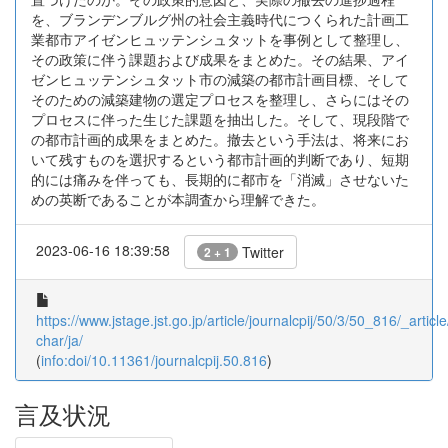
を、ブランデンブルグ州の社会主義時代につくられた計画工
業都市アイゼンヒュッテンシュタットを事例として整理し、
その政策に伴う課題および成果をまとめた。その結果、アイ
ゼンヒュッテンシュタット市の減築の都市計画目標、そして
そのための減築建物の選定プロセスを整理し、さらにはその
プロセスに伴った生じた課題を抽出した。そして、現段階で
の都市計画的成果をまとめた。撤去という手法は、将来にお
いて残すものを選択するという都市計画的判断であり、短期
的には痛みを伴っても、長期的に都市を「消滅」させないた
めの英断であることが本調査から理解できた。
2023-06-16 18:39:58
Twitter
2 + 1
https://www.jstage.jst.go.jp/article/journalcpij/50/3/50_816/_article
char/ja/
(
info:doi/10.11361/journalcpij.50.816
)
言及状況