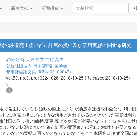
新着文献
新着投稿
場の鉄道廃止後の都市計画の扱い及び活用実態に関する研究
谷崎 将吾
大沢 昌玄
中村 英夫
公益社団法人 日本都市計画学会
都市計画論文集
(
ISSN:09160647
)
vol.53, no.3, pp.1022-1028, 2018-10-25 (Released:2018-10-25)
9
1
地で発生している.鉄道駅の廃止により,駅前広場は機能不全となり利用
在し,鉄道廃止後にどのような活用がされているのかといった実態は明ら
市計画の取り扱い(維持,変更,廃止)の対応が必要となってくる.さらに,
づけがない状況において,都市計画の変更または廃止の検討も必要となる
じたかなどの実態は明らかとなっていない.そこで本研究は,まず全国の