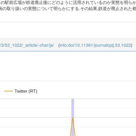
対象の駅前広場が鉄道廃止後にどのように活用されているのか実態を明らか
画の取り扱いの実態について明らかにする.その結果,鉄道が廃止された都
3/3/53_1022/_article/-char/ja/
(
info:doi/10.11361/journalcpij.53.1022
)
Twitter (RT)