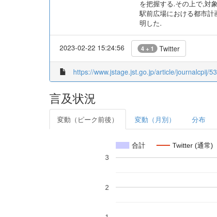
を把握する.その上で,
駅前広場における都市計
明した.
2023-02-22 15:24:56
Twitter
4 + 1
https://www.jstage.jst.go.jp/article/journalcpij/5
言及状況
変動（ピーク前後）
変動（月別）
分布
合計
Twitter (通常)
3
2