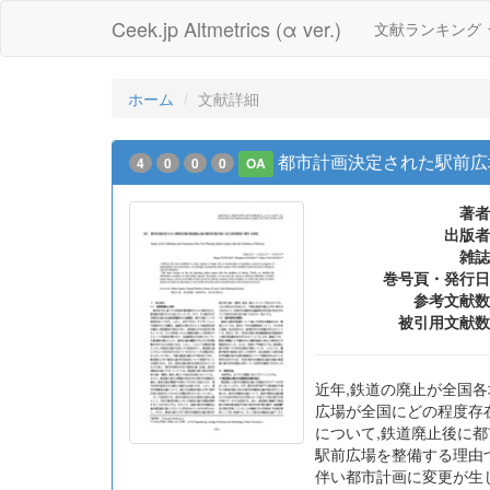
Ceek.jp Altmetrics (α ver.)
文献ランキング
ホーム
文献詳細
都市計画決定された駅前広
4
0
0
0
OA
著者
出版者
雑誌
巻号頁・発行日
参考文献数
被引用文献数
近年,鉄道の廃止が全国各
広場が全国にどの程度存
について,鉄道廃止後に都
駅前広場を整備する理由
伴い都市計画に変更が生