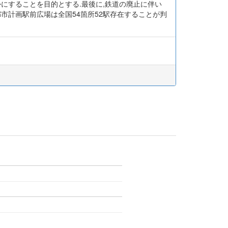
にすることを目的とする.最後に,鉄道の廃止に伴い
市計画駅前広場は全国54箇所52駅存在することが判