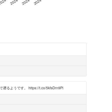
https://t.co/5kfsDrn9Pi