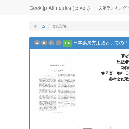
Ceek.jp Altmetrics (α ver.)
文献ランキング
ホーム
文献詳細
日本薬局方用語としての「
4
0
0
0
OA
著者
出版者
雑誌
巻号頁・発行日
参考文献数