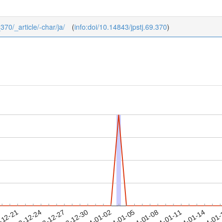
_370/_article/-char/ja/
(
info:doi/10.14843/jpstj.69.370
)
2024-01-11
2024-01-14
2024-01
-12-21
2
2023-12-24
2023-12-27
2023-12-30
2024-01-02
2024-01-05
2024-01-08