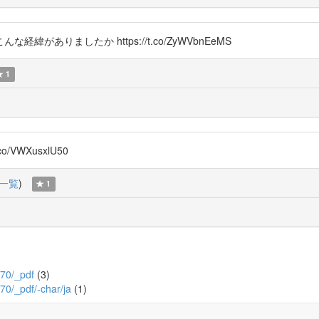
ありましたか https://t.co/ZyWVbnEeMS
1
VWXusxlU50
一覧
)
1
370/_pdf
(3)
370/_pdf/-char/ja
(1)