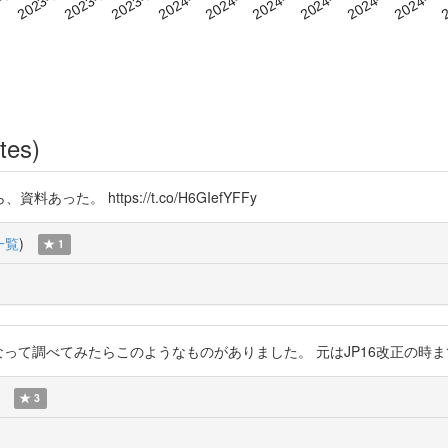
tes)
。 https://t.co/H6GIefYFFy
一覧
)
1
べてみたらこのようなものがありました。 元はJP16改正の時まで遡るようです。 
3