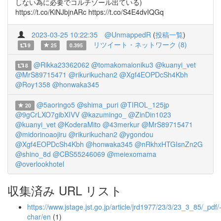
しない為に必要でコルチゾール出ている)
https://t.co/KiNJbjnARc https://t.co/S4E4dvIQGq
2023-03-25 10:22:35
@UnmappedR
(
投稿一覧
)
リツイート・ネットワーク (8)
9
25
0.395
@Rikka23362062
@tomakomaioniku3
@kuanyi_vet
8
@MrS89715471
@rikurikuchan2
@Xgf4EOPDcSh4Kbh
@Roy1358
@honwaka345
@5aoringo5
@shima_puri
@TIROL_125jp
20
@9gCrLXO7gibXIVV
@kazumingo_
@ZinDin1023
@kuanyi_vet
@KoderaMito
@43merkur
@MrS89715471
@midorinoaojiru
@rikurikuchan2
@ygondou
@Xgf4EOPDcSh4Kbh
@honwaka345
@nRkhxHTGIsnZn2G
@shino_8d
@CBS55246069
@meiexomama
@overlookhotel
収集済み URL リスト
https://www.jstage.jst.go.jp/article/jrd1977/23/3/23_3_85/_pdf/
char/en
(1)