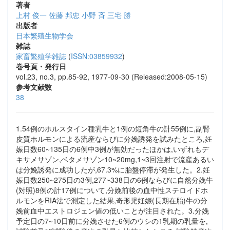
著者
上村 俊一
佐藤 邦忠
小野 斉
三宅 勝
出版者
日本繁殖生物学会
雑誌
家畜繁殖学雑誌
(
ISSN:03859932
)
巻号頁・発行日
vol.23, no.3, pp.85-92, 1977-09-30 (Released:2008-05-15)
参考文献数
38
1.54例のホルスタイン種乳牛と1例の短角牛の計55例に,副腎
皮質ホルモンによる流産ならびに分娩誘発を試みたところ,妊
娠日数60~135日の6例中3例が無効だったほかは,いずれもデ
キサメサゾン,ベタメサゾン10~20mg,1~3回注射で流産あるい
は分娩誘発に成功したが,67.3%に胎盤停滞が発生した。2.妊
娠日数250~275日の3例,277~338日の6例ならびに自然分娩牛
(対照)8例の計17例について,分娩前後の血中性ステロイドホ
ルモンをRIA法で測定した結果,奇形児妊娠(長期在胎)牛の分
娩前血中エストロジェン値の低いことが注目された。3.分娩
予定日の7~10日前に分娩させた6例のウシの1乳期の乳量を,