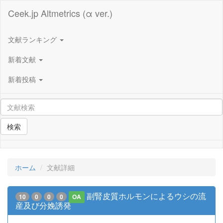
Ceek.jp Altmetrics (α ver.)
文献ランキング
新着文献
新着投稿
検索
ホーム
文献詳細
副腎皮質ホルモンによるウシの流
10
0
0
0
OA
産及び分娩誘発