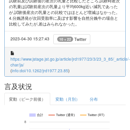
試験前及び試験後の産次の乳量と比較したところ,試験時産次
の乳量は試験前産次の乳量より平均600kg近い減乳であった
が,試験後産次の乳量との比較ではほとんど増減はなかった。
4.分娩誘発が次回受胎率に及ぼす影響を自然分娩牛の場合と
比較してみたが,差はみられなかった。
2023-04-30 15:27:43
Twitter
10 + 22
https://www.jstage.jst.go.jp/article/jrd1977/23/3/23_3_85/_article/-
char/ja/
(
info:doi/10.1262/jrd1977.23.85
)
言及状況
変動（ピーク前後）
変動（月別）
分布
合計
Twitter (通常)
Twitter (RT)
8