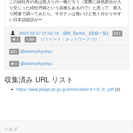
この緋牡丹の色は斑入りの一種だろう（実際に緑色部分が入
り交じった緋牡丹錦という品種もあるので）と思って、斑入
り関連で調べてみたら、サボテンは無いけど色々分かりやす
い日本語総説が〜
2023-02-27 01:02:18
@M_Banba_
(
投稿一覧
)
1
リツイート・ネットワーク (1)
1
1.000
@sciencehyuhyu
1
@sciencehyuhyu
1
収集済み URL リスト
https://www.jstage.jst.go.jp/article/jsbbr/4/1/4_5/_pdf
(2)
ヘルプ