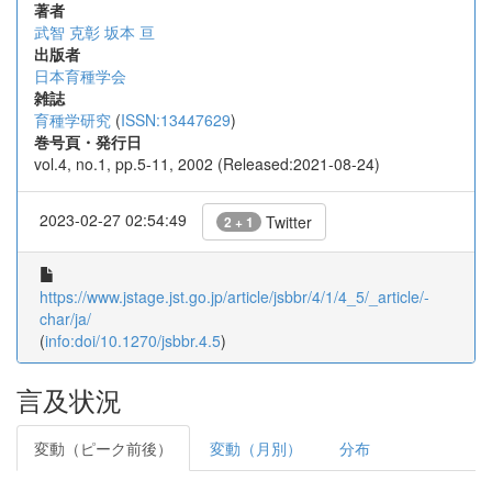
著者
武智 克彰
坂本 亘
出版者
日本育種学会
雑誌
育種学研究
(
ISSN:13447629
)
巻号頁・発行日
vol.4, no.1, pp.5-11, 2002 (Released:2021-08-24)
2023-02-27 02:54:49
Twitter
2 + 1
https://www.jstage.jst.go.jp/article/jsbbr/4/1/4_5/_article/-
char/ja/
(
info:doi/10.1270/jsbbr.4.5
)
言及状況
変動（ピーク前後）
変動（月別）
分布