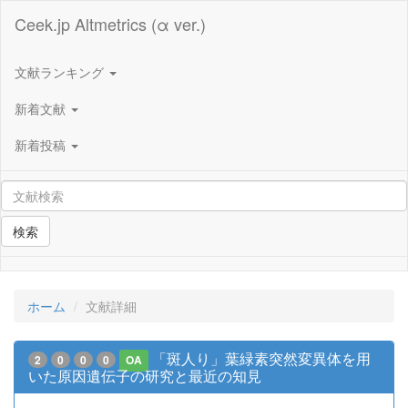
Ceek.jp Altmetrics (α ver.)
文献ランキング
新着文献
新着投稿
検索
ホーム
文献詳細
「斑人り」葉緑素突然変異体を用
2
0
0
0
OA
いた原因遺伝子の研究と最近の知見