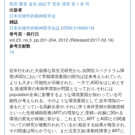
島田 隆史
金生 由紀子
笠井 清登
佐々木 司
出版者
日本生物学的精神医学会
雑誌
日本生物学的精神医学会誌
(
ISSN:21866619
)
巻号頁・発行日
vol.23, no.3, pp.201-204, 2012 (Released:2017-02-16)
参考文献数
19
近年行われた大規模な双生児研究から,自閉症スペクトラム障
害(ASD)において早期環境要因の関与は従来考えられていた
よりも大きい可能性が示唆された。一方で,ASDをはじめとす
る,発達障害の有病率増加が問題となっており,それには
population全体に影響するような環境要因が加わっている可
能性が考えられる。そのような環境要因として,近年増加の一
途をたどっている高齢出産や,それに伴う体外受精や顕微授精
といった生殖補助医療(ART)の増加など,受精―妊娠に関わる
環境の変化が候補に挙がる。これまでに,ART とASDとの関連
ついての研究が複数行われているが,相反する結果が報告され,
その関連は明らかでない。また注意欠如/多動性障害とARTに