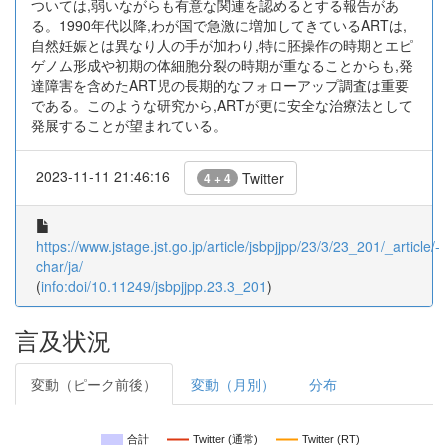
ついては,弱いながらも有意な関連を認めるとする報告があ
る。1990年代以降,わが国で急激に増加してきているARTは,
自然妊娠とは異なり人の手が加わり,特に胚操作の時期とエピ
ゲノム形成や初期の体細胞分裂の時期が重なることからも,発
達障害を含めたART児の長期的なフォローアップ調査は重要
である。このような研究から,ARTが更に安全な治療法として
発展することが望まれている。
2023-11-11 21:46:16
Twitter
4 + 4
https://www.jstage.jst.go.jp/article/jsbpjjpp/23/3/23_201/_article/-
char/ja/
(
info:doi/10.11249/jsbpjjpp.23.3_201
)
言及状況
変動（ピーク前後）
変動（月別）
分布
合計
Twitter (通常)
Twitter (RT)