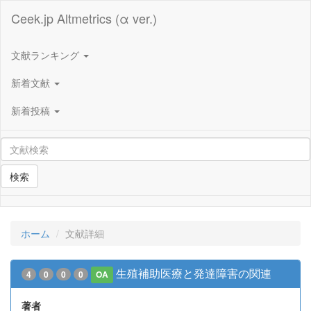
Ceek.jp Altmetrics (α ver.)
文献ランキング
新着文献
新着投稿
検索
ホーム
文献詳細
生殖補助医療と発達障害の関連
4
0
0
0
OA
著者