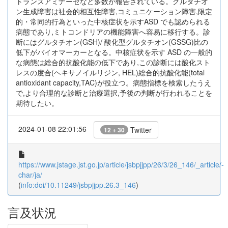
トランスアミナーゼなど多数が報告されている。グルタチオ
ン生成障害は社会的相互性障害,コミュニケーション障害,限定
的・常同的行為といった中核症状を示すASD でも認められる
病態であり,ミトコンドリアの機能障害へ容易に移行する。診
断にはグルタチオン(GSH)/ 酸化型グルタチオン(GSSG)比の
低下がバイオマーカーとなる。中核症状を示す ASD の一般的
な病態は総合的抗酸化能の低下であり,この診断には酸化スト
レスの度合(ヘキサノイルリジン, HEL)総合的抗酸化能(total
antioxidant capacity,TAC)が役立つ。病態指標を検索したうえ
で,より合理的な診断と治療選択,予後の判断が行われることを
期待したい。
2024-01-08 22:01:56
Twitter
12 + 30
https://www.jstage.jst.go.jp/article/jsbpjjpp/26/3/26_146/_article/-
char/ja/
(
info:doi/10.11249/jsbpjjpp.26.3_146
)
言及状況