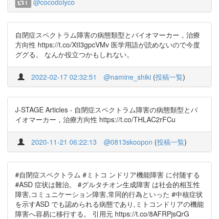
@cocodolyco
1
自閉症スペクトラム障害の病態類型とバイオマーカー，治療
方向性 https://t.co/XtI3gpcVMv 医学用語が読めないので今度
ググる。 なんか役立つかもしれない。
2022-02-17 02:32:51
@namine_shiki
(
投稿一覧
)
J-STAGE Articles - 自閉症スペクトラム障害の病態類型とバ
イオマーカー，治療方向性 https://t.co/THLAC2rFCu
2020-11-21 06:22:13
@0813skoopon
(
投稿一覧
)
#自閉症スペクトラム #ミトコ ンドリア機能障害 に付随する
#ASD 症状は難治。 #グルタチオン生成障害 は社会的相互性
障害,コミュニケーション障害,常同的行為といった #中核症状
を示すASD でも認められる病態であり,ミトコンドリアの機能
障害へ容易に移行する。 引用元 https://t.co/8AFRPjsQrG