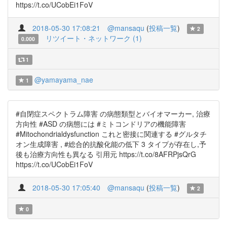
https://t.co/UCobEi1FoV
2018-05-30 17:08:21
@mansaqu
(
投稿一覧
)
2
リツイート・ネットワーク (1)
0.000
1
@yamayama_nae
1
#自閉症スペクトラム障害 の病態類型とバイオマーカー, 治療
方向性 #ASD の病態には #ミトコンドリアの機能障害
#Mitochondrialdysfunction これと密接に関連する #グルタチ
オン生成障害 , #総合的抗酸化能の低下 3 タイプが存在し,予
後も治療方向性も異なる 引用元 https://t.co/8AFRPjsQrG
https://t.co/UCobEi1FoV
2018-05-30 17:05:40
@mansaqu
(
投稿一覧
)
2
0