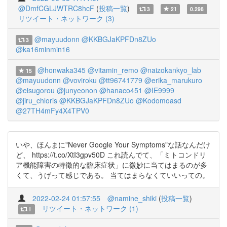
@DmfCGLJWTRC8hcF
(
投稿一覧
)
3
21
0.298
リツイート・ネットワーク (3)
@mayuudonn
@KKBGJaKPFDn8ZUo
3
@ka16minmin16
@honwaka345
@vitamin_remo
@naizokankyo_lab
15
@mayuudonn
@voviroku
@tt96741779
@erika_marukuro
@eisugorou
@junyeonon
@hanaco451
@IE9999
@jiru_chloris
@KKBGJaKPFDn8ZUo
@Kodomoasd
@27TH4mFy4X4TPV0
いや、ほんまに"Never Google Your Symptoms"な話なんだけ
ど、 https://t.co/XtI3gpv50D これ読んでて、「ミトコンドリ
ア機能障害の特徴的な臨床症状」に微妙に当てはまるのが多
くて、うげって感じである。 当てはまらなくていいっての。
2022-02-24 01:57:55
@namine_shiki
(
投稿一覧
)
リツイート・ネットワーク (1)
1