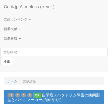
Ceek.jp Altmetrics (α ver.)
文献ランキング
新着文献
新着投稿
検索
ホーム
文献詳細
自閉症スペクトラム障害の病態類
12
0
0
0
OA
型とバイオマーカー,治療方向性