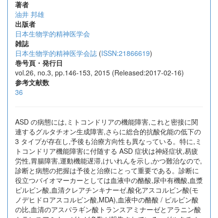
著者
油井 邦雄
出版者
日本生物学的精神医学会
雑誌
日本生物学的精神医学会誌
(
ISSN:21866619
)
巻号頁・発行日
vol.26, no.3, pp.146-153, 2015 (Released:2017-02-16)
参考文献数
36
ASD の病態には,ミトコンドリアの機能障害,これと密接に関
連するグルタチオン生成障害,さらに総合的抗酸化能の低下の
3 タイプが存在し,予後も治療方向性も異なっている。特に,ミ
トコンドリア機能障害に付随する ASD 症状は神経症状,易疲
労性,胃腸障害,運動機能遅滞,けいれんを示し,かつ難治なので,
診断と病態の把握は予後と治療にとって重要である。診断に
役立つバイオマーカーとしては血液中の酪酸,尿中有機酸,血漿
ピルビン酸,血清クレアチンキナーゼ,酸化アスコルビン酸(モ
ノデヒドロアスコルビン酸,MDA),血液中の酪酸 / ピルビン酸
の比,血清のアスパラギン酸トランスアミナーゼとアラニン酸