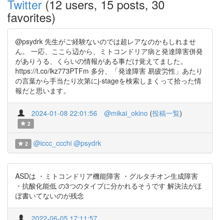
Twitter
(12 users, 15 posts, 30
favorites)
@psydrk 先生がご経験ないのでは超レアなのかもしれませ
ん。 一応、ここら辺から、ミトコンドリア病と発達障害併発
がありうる、くらいの情報がある事だけ覚えてました。
https://t.co/lkz773PTFm 多分、「発達障害 易疲労性」あたり
の言葉から手当たり次第にj-stageを検索しまくって拾った情
報だと思います。
2024-01-08 22:01:56
@mikai_okino
(
投稿一覧
)
2
@iccc_ccchi
@psydrk
2
ASDは ・ミトコンドリア機能障害 ・グルタチオン生成障害
・抗酸化能低 の3つのタイプに分かれるそうです 解決法がほ
ぼ書いてないのが残念
2022-06-05 17:11:57