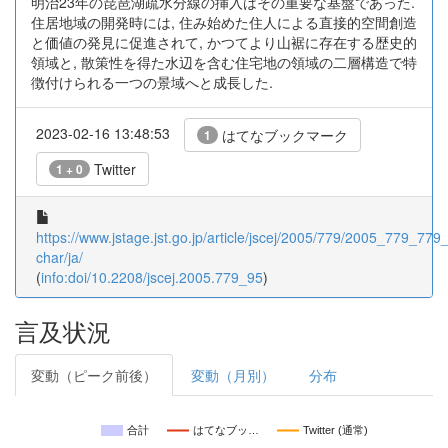
明治23年の琵琶湖疏水分線の挿入はその重要な基盤であった.
住居地域の開発時には, 住み始めた住人による直接的空間創造
と価値の発見に促進されて, かつてより山裾に存在する歴史的
領域と, 散策性を得た水辺を含む住宅地の領域の二層構造で特
徴付けられる一つの景域へと成長した.
2023-02-16 13:48:53
はてなブックマーク
1
Twitter
1 + 0
https://www.jstage.jst.go.jp/article/jscej/2005/779/2005_779_779_
char/ja/
(
info:doi/10.2208/jscej.2005.779_95
)
言及状況
変動（ピーク前後）
変動（月別）
分布
合計
はてなブッ…
Twitter (通常)