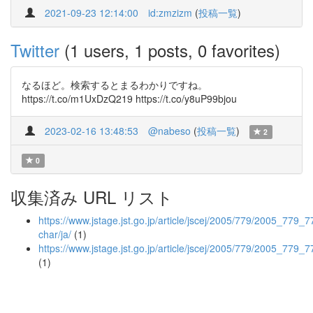
2021-09-23 12:14:00
id:zmzizm
(
投稿一覧
)
Twitter
(1 users, 1 posts, 0 favorites)
なるほど。検索するとまるわかりですね。
https://t.co/m1UxDzQ219 https://t.co/y8uP99bjou
2023-02-16 13:48:53
@nabeso
(
投稿一覧
)
2
0
収集済み URL リスト
https://www.jstage.jst.go.jp/article/jscej/2005/779/2005_779_7
char/ja/
(1)
https://www.jstage.jst.go.jp/article/jscej/2005/779/2005_779_
(1)