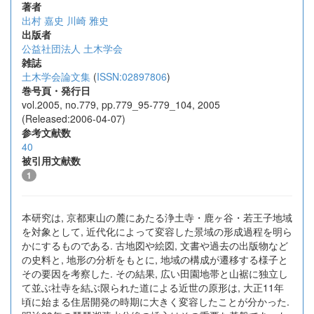
著者
出村 嘉史
川崎 雅史
出版者
公益社団法人 土木学会
雑誌
土木学会論文集
(
ISSN:02897806
)
巻号頁・発行日
vol.2005, no.779, pp.779_95-779_104, 2005
(Released:2006-04-07)
参考文献数
40
被引用文献数
1
本研究は, 京都東山の麓にあたる浄土寺・鹿ヶ谷・若王子地域
を対象として, 近代化によって変容した景域の形成過程を明ら
かにするものである. 古地図や絵図, 文書や過去の出版物など
の史料と, 地形の分析をもとに, 地域の構成が遷移する様子と
その要因を考察した. その結果, 広い田園地帯と山裾に独立し
て並ぶ社寺を結ぶ限られた道による近世の原形は, 大正11年
頃に始まる住居開発の時期に大きく変容したことが分かった.