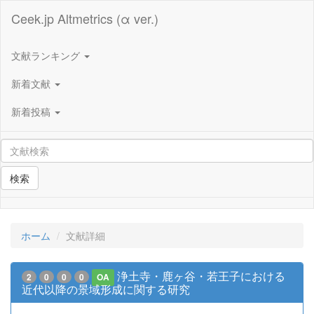
Ceek.jp Altmetrics (α ver.)
文献ランキング
新着文献
新着投稿
検索
ホーム
文献詳細
浄土寺・鹿ヶ谷・若王子における
2
0
0
0
OA
近代以降の景域形成に関する研究