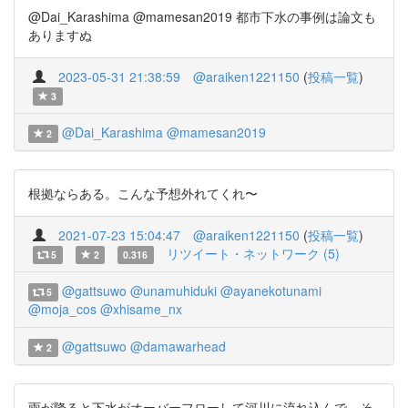
@Dai_Karashima @mamesan2019 都市下水の事例は論文も
ありますぬ
2023-05-31 21:38:59
@araiken1221150
(
投稿一覧
)
3
@Dai_Karashima
@mamesan2019
2
根拠ならある。こんな予想外れてくれ〜
2021-07-23 15:04:47
@araiken1221150
(
投稿一覧
)
リツイート・ネットワーク (5)
5
2
0.316
@gattsuwo
@unamuhiduki
@ayanekotunami
5
@moja_cos
@xhisame_nx
@gattsuwo
@damawarhead
2
雨が降ると下水がオーバーフローして河川に流れ込んで、そ