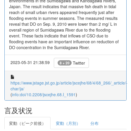
environments in the Sumidagawa and Kandagawa Rivers,
Japan. The result indicates that massive fish death in tidal
reach of small urban rivers appeared frequently just after
flooding events in summer seasons. The measured results
reveal that DO on Sep. 9, 2010 were lower than 2 mg/ L in
overall region of Sumidagawa River due to the flooding
event. These facts indicate that inflows of CSO due to
flooding events have an important influence on reduction of
DO concentration in the Sumidagawa River.
2023-05-31 21:38:59
Twitter
8 + 20
https://www.jstage.jst.go.jp/article/jscejhe/68/4/68_266/_article/-
char/ja/
(
info:doi/10.2208/jscejhe.68.I_1591
)
言及状況
変動（ピーク前後）
変動（月別）
分布