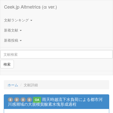
Ceek.jp Altmetrics (α ver.)
文献ランキング
新着文献
新着投稿
検索
ホーム
文献詳細
雨天時越流下水負荷による都市河
8
0
0
0
OA
川感潮域の大規模貧酸素水塊形成過程