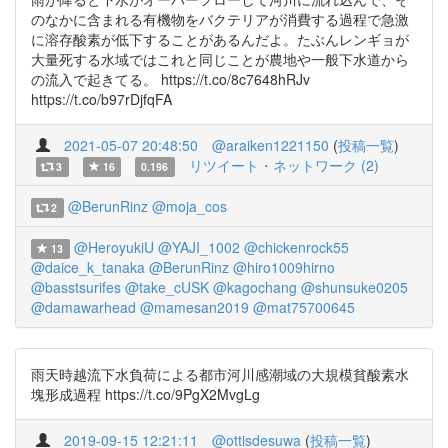
のなかに含まれる有機物をバクテリアが消費する過程で急激
に溶存酸素が低下することがあるんだよ。たぶんレンギョが
大量死する水域ではこれと同じことが農地や一般下水道から
の流入で起きてる。 https://t.co/8c7648hRJv
https://t.co/b97rDjfqFA
2021-05-07 20:48:50
@araiken1221150
(
投稿一覧
)
リツイート・ネットワーク (2)
3
16
0.196
@BerunRinz
@moja_cos
2
@HeroyukiU
@YAJI_1002
@chickenrock55
13
@daice_k_tanaka
@BerunRinz
@hiro1009hirno
@basstsurifes
@take_cUSK
@kagochang
@shunsuke0205
@damawarhead
@mamesan2019
@mat75700645
雨天時越流下水負荷による都市河川感潮域の大規模貧酸素水
塊形成過程 https://t.co/9PgX2MvgLg
2019-09-15 12:21:11
@ottisdesuwa
(
投稿一覧
)