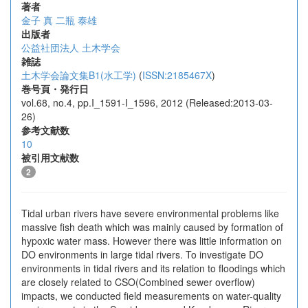
著者
金子 真
二瓶 泰雄
出版者
公益社団法人 土木学会
雑誌
土木学会論文集B1(水工学)
(
ISSN:2185467X
)
巻号頁・発行日
vol.68, no.4, pp.I_1591-I_1596, 2012 (Released:2013-03-
26)
参考文献数
10
被引用文献数
2
Tidal urban rivers have severe environmental problems like
massive fish death which was mainly caused by formation of
hypoxic water mass. However there was little information on
DO environments in large tidal rivers. To investigate DO
environments in tidal rivers and its relation to floodings which
are closely related to CSO(Combined sewer overflow)
impacts, we conducted field measurements on water-quality