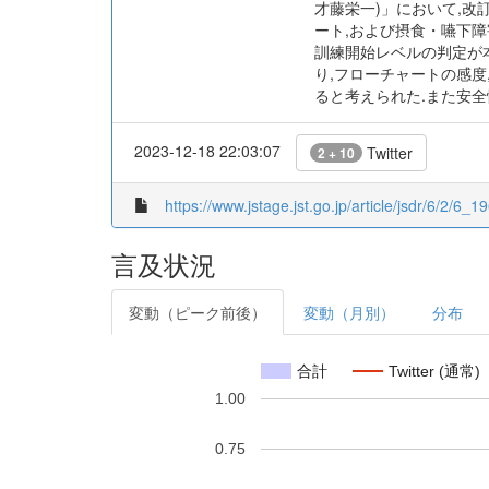
才藤栄一)」において,
ート,および摂食・嚥下障
訓練開始レベルの判定が
り,フローチャートの感度
ると考えられた.また安全
2023-12-18 22:03:07
Twitter
2 + 10
https://www.jstage.jst.go.jp/article/jsdr/6/2/6_19
言及状況
変動（ピーク前後）
変動（月別）
分布
合計
Twitter (通常)
1.00
0.75