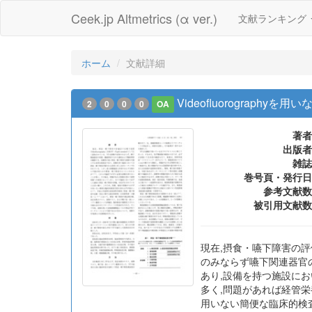
Ceek.jp Altmetrics (α ver.)
文献ランキング
ホーム
文献詳細
Videofluorograp
2
0
0
0
OA
著者
出版者
雑誌
巻号頁・発行日
参考文献数
被引用文献数
現在,摂食・嚥下障害の評価法で
のみならず嚥下関連器官
あり,設備を持つ施設に
多く,問題があれば経管栄
用いない簡便な臨床的検