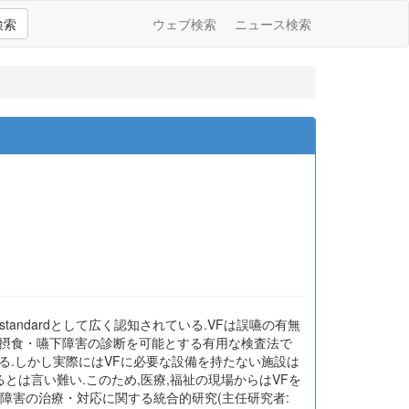
検索
ウェブ検索
ニュース検索
d standardとして広く認知されている.VFは誤嚥の有無
い摂食・嚥下障害の診断を可能とする有用な検査法で
る.しかし実際にはVFに必要な設備を持たない施設は
とは言い難い.このため,医療,福祉の現場からはVFを
障害の治療・対応に関する統合的研究(主任研究者: