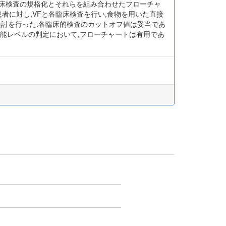
臨床検査の規格化とそれらを組み合わせたフローチャ
者に対し,VFと各臨床検査を行い,食物を用いた直接
検討を行った.各臨床的検査のカットオフ値は妥当であ
可能レベルの判定において,フローチャートは有用であ