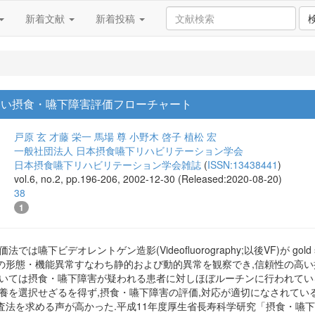
新着文献
新着投稿
hyを用いない摂食・嚥下障害評価フローチャート
戸原 玄
才藤 栄一
馬場 尊
小野木 啓子
植松 宏
一般社団法人 日本摂食嚥下リハビリテーション学会
日本摂食嚥下リハビリテーション学会雑誌
(
ISSN:13438441
)
vol.6, no.2, pp.196-206, 2002-12-30 (Released:2020-08-20)
38
1
は嚥下ビデオレントゲン造影(Videofluorography;以後VF)が gol
の形態・機能異常すなわち静的および動的異常を観察でき,信頼性の高
おいては摂食・嚥下障害が疑われる患者に対しほぼルーチンに行われてい
養を選択せざるを得ず,摂食・嚥下障害の評価,対応が適切になされている
査法を求める声が高かった.平成11年度厚生省長寿科学研究「摂食・嚥下