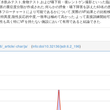
改訂水飲みテスト,食物テスト,および嚥下前・後レントゲン撮影といった
害の重症度分類が作成された.何らかの摂食・嚥下障害を訴えた63名の患
本フローチャートにより可能であるかについて,実際のVF結果との比較
,特異度,陰性反応的中度,一致率は極めて高かった.よって直接訓練開始
性も高く特にVFを持たない施設において有用であると結論できた.
6/_article/-char/ja/
(
info:doi/10.32136/jsdr.6.2_196
)