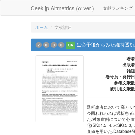
Ceek.jp Altmetrics (α ver.)
文献ランキング
ホーム
文献詳細
生命予後からみた維持透析
2
0
0
0
OA
著者
出版者
雑誌
巻号頁・発行日
参考文献数
被引用文献数
透析患者において高カリウ
今回われわれは透析患者に
た.対象症例について心血管
化(SK≦4.5, 4.5<SK
査値を用いた.Databa