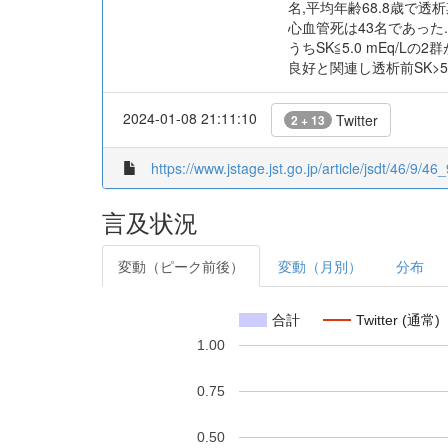
名,平均年齢68.8歳で透析
心血管死は43名であった
うちSK≦5.0 mEq/Lの2
良好と関連し透析前SK>5
2024-01-08 21:11:10
Twitter
2 + 13
https://www.jstage.jst.go.jp/article/jsdt/46/9/46_
言及状況
変動（ピーク前後）
変動（月別）
分布
合計
Twitter (通常)
1.00
0.75
0.50