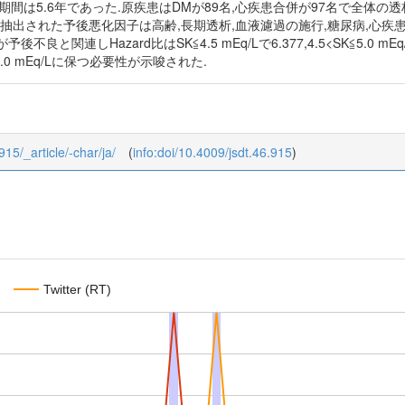
期間は5.6年であった.原疾患はDMが89名,心疾患合併が97名で全体の透析前
.抽出された予後悪化因子は高齢,長期透析,血液濾過の施行,糖尿病,心疾患の
群が予後不良と関連しHazard比はSK≦4.5 mEq/Lで6.377,4.5<SK≦5.
.0 mEq/Lに保つ必要性が示唆された.
915/_article/-char/ja/
(
info:doi/10.4009/jsdt.46.915
)
Twitter (RT)