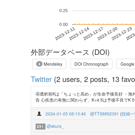
0.25
0.00
2023-12-17
2023-12-20
2023-12-23
2023
2023-12-11
2023-12-14
外部データベース (DOI)
Mendeley
DOI Chronograph
Google
4
Twitter
(2 users, 2 posts, 13 favo
④透析前Kは「ちょっと高め」が生命予後良好 ・海外の報告
告 心疾患の有無に関わらず、K<4.5は予後不良でK 5台前半が
2024-01-05 08:13:46
@TT58852391
(
投稿一
@skura_
1