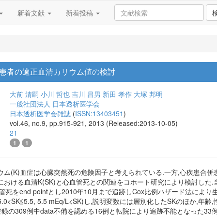
新着文献
新着投稿
患者の適正血清カリウム値の検討
大前 清嗣
小川 哲也
吉川 昌男
新田 孝作
大塚 邦明
一般社団法人 日本透析医学会
日本透析医学会雑誌
(
ISSN:13403451
)
vol.46, no.9, pp.915-921, 2013 (Released:2013-10-05)
21
1
1
ム(K)血症は心臓突然死の危険因子と考えられている.一方,心疾患合併
おける血清K(SK)と心血管死との関連をコホート研究により検討した.当
死をend pointとし2010年10月まで追跡しCox比例ハザード法に
≦5.0, 5.0<SK≦5.5, 5.5 mEq/L<SK)し,説明変数には層別化したSK
se登録の309例中data不備を認める16例と転院により追跡不能となった33例