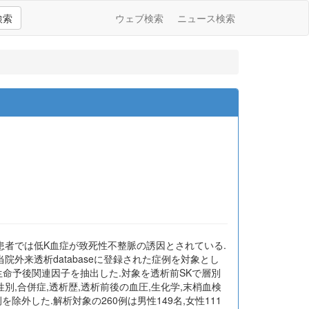
検索
ウェブ検索
ニュース検索
患者では低K血症が致死性不整脈の誘因とされている.
院外来透析databaseに登録された症例を対象とし
より生命予後関連因子を抽出した.対象を透析前SKで層別
のほか,年齢,性別,合併症,透析歴,透析前後の血圧,生化学,末梢血検
を除外した.解析対象の260例は男性149名,女性111