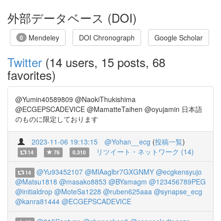
外部データベース (DOI)
Mendeley
DOI Chronograph
Google Scholar
0
Twitter
(14 users, 15 posts, 68
favorites)
@Yumin40589809 @NaokiThukishima
@ECGEPSCADEVICE @MamatteTaihen @oyujamin 日本語
のものに限定しております
2023-11-06 19:13:15
@Yohan__ecg
(
投稿一覧
)
リツイート・ネットワーク (14)
14
76
0.310
@Yu93452107
@MlAaglbr7GXGNMY
@ecgkensyujo
14
@Matsu1818
@masako8853
@BYamagm
@123456789PEG
@initialdrop
@MoteSa1228
@ruben625aaa
@synapse_ecg
@kanra81444
@ECGEPSCADEVICE