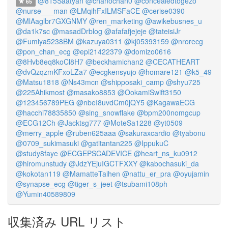
@815Saatyan
@chanochan0
@concealedtogezo
65
@nurse___man
@LMqihFxILMSFaCE
@cerise0390
@MlAaglbr7GXGNMY
@ren_marketing
@awikebusnes_u
@da1k7sc
@masadDrblog
@afafafjejeje
@tateisiJr
@Fumiya5238BM
@kazuya0311
@kj05393159
@nrorecg
@pon_chan_ecg
@epi21422379
@domizo0616
@8Hvb8eq8koCl8H7
@beckhamichan2
@CECATHEART
@dvQzqzmKFxoLZa7
@ecgkensyujo
@homare121
@k5_49
@Matsu1818
@Ns43mcn
@shipposaki_camp
@shyu725
@225Ahikmost
@masako8853
@OokamiSwift3150
@123456789PEG
@nbeI8uvdCm0jQY5
@KagawaECG
@hacchi78835850
@sing_snowflake
@bpm200nomgcup
@ECG12Ch
@Jacktsg777
@MoteSa1228
@yt0509
@merry_apple
@ruben625aaa
@sakuraxcardio
@tyabonu
@0709_sukimasuki
@gatitantan225
@IppukuC
@study8faye
@ECGEPSCADEVICE
@heart_ns_ku0912
@hiromunstudy
@JdzYEjuIGCTFXXY
@kabochasuki_da
@kokotan119
@MamatteTaihen
@nattu_er_pra
@oyujamin
@synapse_ecg
@tiger_s_jeet
@tsubami108ph
@Yumin40589809
収集済み URL リスト