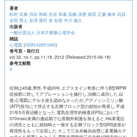
著者
杉村 宗典
貝谷 和昭
吉谷 和泰
高橋 清香
柴田 正慶
橋本 武昌
吉田 秀人
花澤 康司
泉 知里
中川 義久
出版者
一般社団法人 日本不整脈心電学会
雑誌
心電図
(
ISSN:02851660
)
巻号頁・発行日
vol.32, no.1, pp.11-18, 2012 (Released:2015-06-18)
参考文献数
9
症例は45歳,男性.平成20年,エプスタイン奇形に伴うB型WPW
症候群に対してアブレーションを施行し,治療に成功した.以
後,心電図にデルタ波を認めなかったが,アデノシン三リン酸
(ATP)投与にて停止する左脚ブロック型の頻拍が再発し,平成
21年5月再治療となった.電気生理学的検査(EPS)において
370msec未満の連結期で心房期外刺激を加えると,His束電位
の消失とともに頻拍時と一致する左脚ブロック型QRS波形が
再現性をもって出現した.そこで三尖弁輪自由壁に多電極カテ
ーテルを留置したところ,電気生理学的三尖弁輪10時方向にお