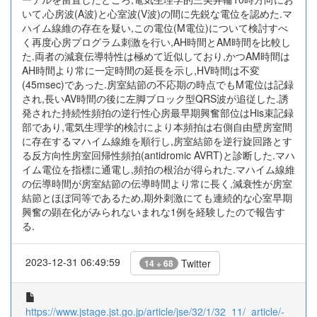
いて,心房波(A波)と心室波(V波)の間に先鋭な電位を認めた.マ
ハイム線維の存在を疑い,この電位(M電位)について検討すべ
く再度心房プログラム刺激を行い,AH時間とAM時間を比較し
た.両者の減衰伝導特性は極めて近似しており,かつAM時間は
AH時間より常に一定時間の延長を示し,HV時間は不変
(45msec)であった.房室結節の不応期の時点でもM電位は記録
され,長いAV時間の後に左脚ブロック型QRS波が追従した.誘
発された持続性頻拍の逆行性心房最早期興奮部位はHis束記録
部であり,電気生理学的検討により本頻拍は右側自由壁房室間
に存在するマハイム線維を順行し,房室結節を逆行旋回路とす
る反方向性房室回帰性頻拍(antidromic AVRT)と診断した.マハ
イム電位を指標に通電し,頻拍の根治が得られた.マハイム線維
の伝導時間が房室結節の伝導時間より常に長く,減衰性が房室
結節とほぼ同等であるため,期外刺激にても連続的な心室早期
興奮の顕在化がみられないまれな1例を経験したので報告す
る.
2023-12-31 06:49:59
Twitter
14 + 68
https://www.jstage.jst.go.jp/article/jse/32/1/32_11/_article/-