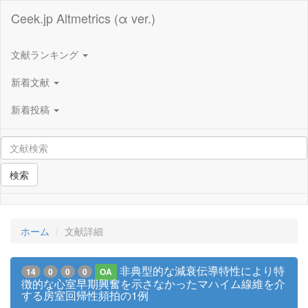
Ceek.jp Altmetrics (α ver.)
文献ランキング
新着文献
新着投稿
検索
ホーム
文献詳細
非典型的な減衰伝導特性により特
14
0
0
0
OA
徴的な心室早期興奮を示さなかったマハイム線維を介
する房室回帰性頻拍の1例