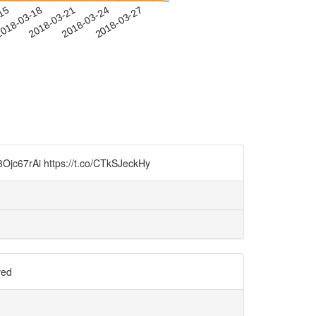
-15
018-03-18
2018-03-21
2018-03-24
2018-03-27
tps://t.co/CTkSJeckHy
ed