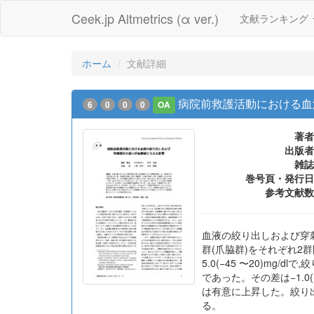
Ceek.jp Altmetrics (α ver.)
文献ランキング
ホーム
文献詳細
病院前救護活動における血
6
0
0
0
OA
著者
出版者
雑誌
巻号頁・発行日
参考文献数
血液の絞り出しおよび穿
群(爪脇群)をそれぞれ2群間
5.0(−45 〜20)mg/d
であった。その差は−1.0(
は有意に上昇した。絞り
る。