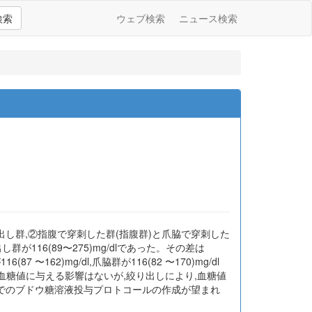
検索
ウェブ検索
ニュース検索
し群,②指腹で穿刺した群(指腹群)と爪脇で穿刺した
群が116(89〜275)mg/dlであった。その差は
 〜162)mg/dl,爪脇群が116(82 〜170)mg/dl
の違いが血糖値に与える影響はないが,絞り出しにより,血糖値
でのブドウ糖溶液投与プロトコールの作成が望まれ