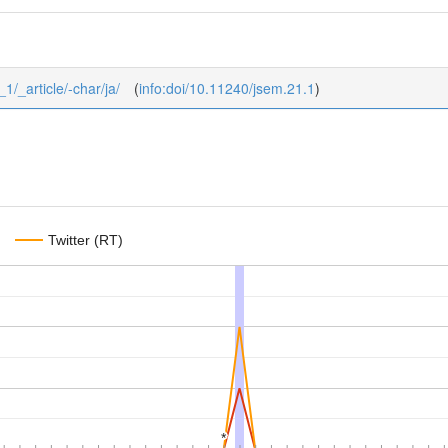
_1/_article/-char/ja/
(
info:doi/10.11240/jsem.21.1
)
Twitter (RT)
*
*