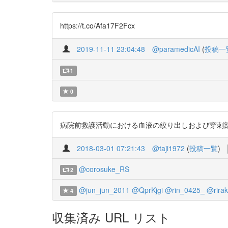
https://t.co/Afa17F2Fcx
2019-11-11 23:04:48
@paramedicAI
(
投稿一
1
0
病院前救護活動における血液の絞り出しおよび穿刺部位の違いが血
2018-03-01 07:21:43
@taji1972
(
投稿一覧
)
@corosuke_RS
2
@jun_jun_2011
@QprKjgi
@rin_0425_
@rira
4
収集済み URL リスト