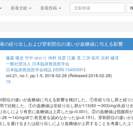
新着文献
新着投稿
液の絞り出しおよび穿刺部位の違いが血糖値に与える影響
藤森 隆史
竹中 ゆかり
仲村 佳彦
江藤 茂
三渕 拓司
吉村 健清
一般社団法人 日本臨床救急医学会
日本臨床救急医学会雑誌
(
ISSN:13450581
)
vol.21, no.1, pp.1-5, 2018-02-28 (Released:2018-02-28)
16
刺部位の違いが血糖値に与える影響を検討した。①非絞り出し群と絞り出
で比較した。①の血糖値は非絞り出し群が113(83 〜303)mg/dl,絞り出し
lで,絞り出しにより有意に血糖値は上昇した(p<0.001)。②の血糖値は指腹群が116(87
−28 〜14)mg/dlで,有意差を認めなかった(p=0.151)。穿刺部位
出しを避けるまたは絞り出しにより血糖値が上昇することを考慮した上