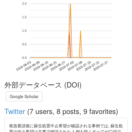
2.0
1.5
1.0
0.5
*
*
0.0
2019-07-21
2019-06-03
2019-06-21
2019-07-09
2019-07-27
2019-06-09
2019-06-27
2019-07-15
2019-06-15
2019-07-03
外部データベース (DOI)
Google Scholar
Twitter
(7 users, 8 posts, 9 favorites)
救急要請後に蘇生処置中止希望が確認される事例では, 蘇生処
置の中止希望は文書で確認された 1 例を除くすべてが口頭で