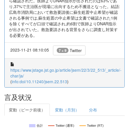
ら確認された。医師よりDNAR指示が出されたのは63%であ
り,37%で主治医が現場に出向するため不搬送となった。結語:
広島市消防局において救急要請後に蘇生処置中止希望が確認
される事例では,蘇生処置の中止希望は文書で確認された1例
を除くすべてが口頭で確認され,約6割で医師よりDNAR指示
が出されていた。救急要請される背景をさらに調査し対策す
る必要がある。
2023-11-21 08:10:05
Twitter
7 + 9
https://www.jstage.jst.go.jp/article/jsem/22/3/22_513/_article/-
char/ja/
(
info:doi/10.11240/jsem.22.513
)
言及状況
変動（ピーク前後）
変動（月別）
分布
合計
Twitter (通常)
Twitter (RT)