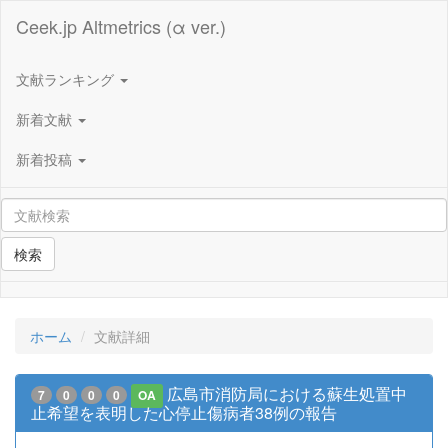
Ceek.jp Altmetrics (α ver.)
文献ランキング
新着文献
新着投稿
検索
ホーム
文献詳細
広島市消防局における蘇生処置中
7
0
0
0
OA
止希望を表明した心停止傷病者38例の報告