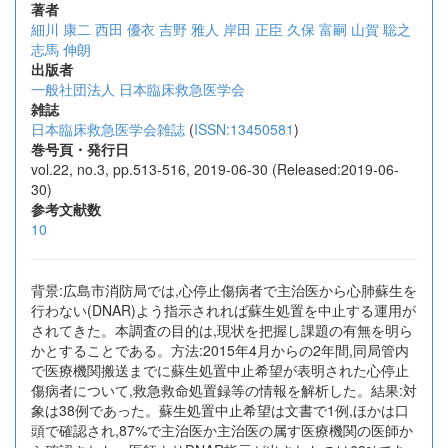
著者
細川 康二
西田 優衣
吉野 雅人
岸田 正臣
久保 富嗣
山賀 聡之
志馬 伸朗
出版者
一般社団法人 日本臨床救急医学会
雑誌
日本臨床救急医学会雑誌
(
ISSN:13450581
)
巻号頁・発行日
vol.22, no.3, pp.513-516, 2019-06-30 (Released:2019-06-
30)
参考文献数
10
背景:広島市消防局では,心停止傷病者で主治医から心肺蘇生を
行わない(DNAR)よう指示されれば蘇生処置を中止する運用が
されてきた。本調査の目的は,現状を把握し課題の有無を明ら
かとすることである。方法:2015年4月からの2年間,同局管内
で医療機関搬送までに蘇生処置中止希望が表明された心停止
傷病者について,救急救命処置録等の情報を解析した。結果:対
象は38例であった。蘇生処置中止希望は文書で1例,ほかは口
頭で確認され,87%で主治医か主治医の属す医療機関の医師か