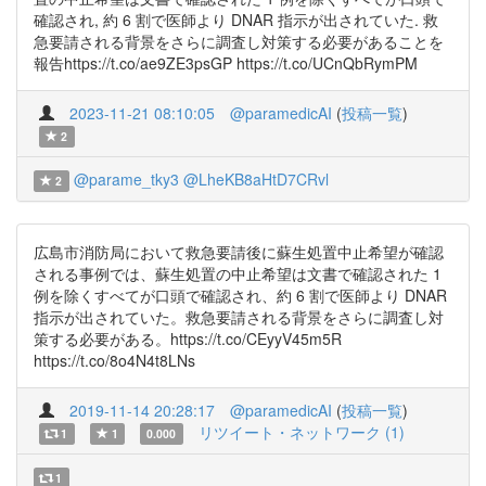
確認され, 約 6 割で医師より DNAR 指示が出されていた. 救
急要請される背景をさらに調査し対策する必要があることを
報告https://t.co/ae9ZE3psGP https://t.co/UCnQbRymPM
2023-11-21 08:10:05
@paramedicAI
(
投稿一覧
)
2
@parame_tky3
@LheKB8aHtD7CRvl
2
広島市消防局において救急要請後に蘇生処置中止希望が確認
される事例では、蘇生処置の中止希望は文書で確認された 1
例を除くすべてが口頭で確認され、約 6 割で医師より DNAR
指示が出されていた。救急要請される背景をさらに調査し対
策する必要がある。https://t.co/CEyyV45m5R
https://t.co/8o4N4t8LNs
2019-11-14 20:28:17
@paramedicAI
(
投稿一覧
)
リツイート・ネットワーク (1)
1
1
0.000
1