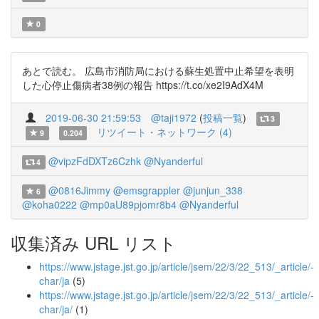
0
あとで読む。 広島市消防局における蘇生処置中止希望を表明
した心停止傷病者38例の報告 https://t.co/xe2I9AdX4M
2019-06-30 21:59:53
@taji1972
(
投稿一覧
)
3
リツイート・ネットワーク (4)
9
0.204
@vipzFdDXTz6Czhk
@Nyanderful
4
@0816Jimmy
@emsgrappler
@junjun_338
6
@koha0222
@mp0aU89pjomr8b4
@Nyanderful
収集済み URL リスト
https://www.jstage.jst.go.jp/article/jsem/22/3/22_513/_article/-
char/ja
(5)
https://www.jstage.jst.go.jp/article/jsem/22/3/22_513/_article/-
char/ja/
(1)