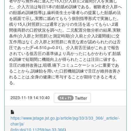
者中から無作為に選んだ15人(介入群)に2週間介入を実施し
た。介入方法は毎日1本の飴舐め訓練である。被験者介入群へ
の飴舐め訓練指導は,歯科衛生士が著者らの提案した飴舐め法
を紙面で示し,実際に舐めてもらう個別指導形式で実施した。
残り15人(対照群)には通常どおりの生活を送ってもらい,2週
間後両群の口腔状況を調べた。二元配置分散分析の結果,実験
条件(介入群と対照群)と測定時期(介入前と介入2週間後)に交
互作用はなく,介入群と対照群に有意な差が認められたのは舌
圧であった(F=6.510,p=0.01)。介入前舌圧値がこれまで報告
されている低舌圧の基準値より高かったにもかかわらず,飴舐
め訓練で短期間に機能向上が得られたことは注目に値する。
舌圧の維持改善は,咀嚼,嚥下,コミュニケーションに重要であ
ることから,訓練飴を用いた口腔機能訓練で舌圧が維持改善さ
れることは,全身の健康に寄与することが期待できると考え
る。
2023-11-19 14:10:40
Twitter
14 + 71
https://www.jstage.jst.go.jp/article/jsg/33/3/33_366/_article/-
char/ja/
(
info:doi/10.11259/jsg.33.366
)