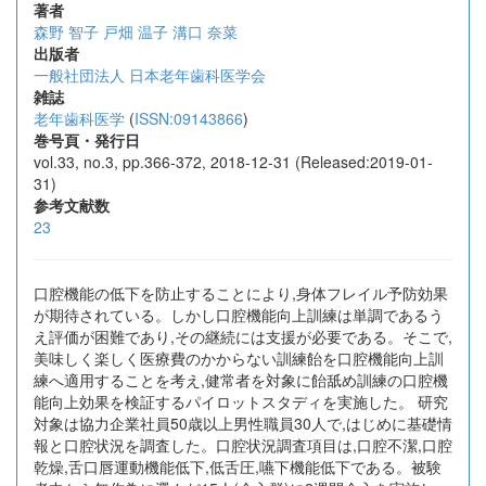
著者
森野 智子
戸畑 温子
溝口 奈菜
出版者
一般社団法人 日本老年歯科医学会
雑誌
老年歯科医学
(
ISSN:09143866
)
巻号頁・発行日
vol.33, no.3, pp.366-372, 2018-12-31 (Released:2019-01-
31)
参考文献数
23
口腔機能の低下を防止することにより,身体フレイル予防効果
が期待されている。しかし口腔機能向上訓練は単調であるう
え評価が困難であり,その継続には支援が必要である。そこで,
美味しく楽しく医療費のかからない訓練飴を口腔機能向上訓
練へ適用することを考え,健常者を対象に飴舐め訓練の口腔機
能向上効果を検証するパイロットスタディを実施した。 研究
対象は協力企業社員50歳以上男性職員30人で,はじめに基礎情
報と口腔状況を調査した。口腔状況調査項目は,口腔不潔,口腔
乾燥,舌口唇運動機能低下,低舌圧,嚥下機能低下である。被験