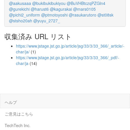
@aakusaaa
@bukibukibukiyou
@BuVHBtczqPZGln4
@gurekichi
@harust6
@kagurakai
@mars0105
@pichi2_uniform
@ptmotoyoshi
@rasukarutoro
@st08sk
@stsho20ah
@yuyu_2727_
収集済み URL リスト
https://www.jstage.jst.go.jp/article/jsg/33/3/33_366/_article/-
char/ja/
(1)
https://www.jstage.jst.go.jp/article/jsg/33/3/33_366/_pdf/-
char/ja
(14)
ヘルプ
ご意見はこちら
TechTech Inc.