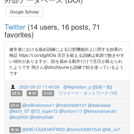
Google Scholar
Twitter
(14 users, 16 posts, 71
favorites)
健常者における舐め訓練による口腔機能向上に関する効果の
検証 https://t.co/sIjgItiOts 舌圧を鍛える訓練は単調で飽きやす
い傾向がありますが、飴を舐める動作だけで舌圧が鍛えられ
たようです 翔さん@sho20yurieも訓練で飴を使っているよう
です
2020-05-27 11:45:09
@Aspiration_p
(
投稿一覧
)
リツイート・ネットワーク (12)
10
87
0.153
@collinsioncour1
@matchast0121
@aakusaaa
12
@kichi_ST
@72_super72
@funfun117
@kimamamaru81
@koj2005
@stsho20ah
@29E1QUdOdhFlW20
@omochi08070u0
@dk_cu7
32