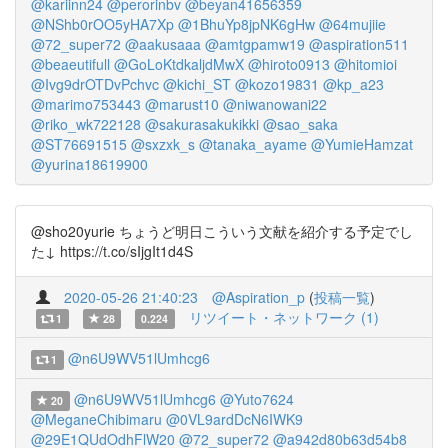
@kariinn24
@perorinbv
@beyan41656359
@NShb0rOO5yHA7Xp
@1BhuYp8jpNK6gHw
@64mujiie
@72_super72
@aakusaaa
@amtgpamw19
@aspiration511
@beaeutifull
@GoLoKtdkaljdMwX
@hiroto0913
@hitomioi
@Ivg9drOTDvPchvc
@kichi_ST
@kozo19831
@kp_a23
@marimo753443
@marust10
@niwanowani22
@riko_wk722128
@sakurasakukikki
@sao_saka
@ST76691515
@sxzxk_s
@tanaka_ayame
@YumieHamzat
@yurina18619900
@sho20yurie ちょうど明日こういう文献を紹介する予定でし
た↓ https://t.co/sIjgIt1d4S
2020-05-26 21:40:23
@Aspiration_p
(
投稿一覧
)
リツイート・ネットワーク (1)
1
28
0.224
@n6U9WV51lUmhcg6
1
@n6U9WV51lUmhcg6
@Yuto7624
20
@MeganeChibimaru
@0VL9ardDcN6IWK9
@29E1QUdOdhFlW20
@72_super72
@a942d80b63d54b8