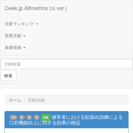
Ceek.jp Altmetrics (α ver.)
文献ランキング
新着文献
新着投稿
検索
ホーム
文献詳細
健常者における飴舐め訓練による
14
0
0
0
OA
口腔機能向上に関する効果の検証