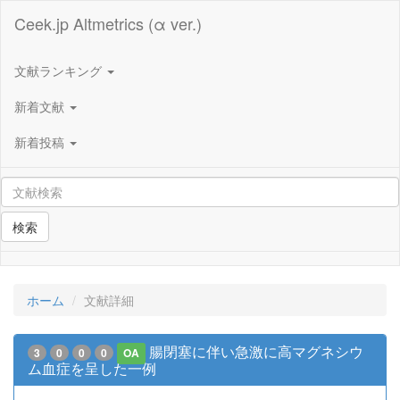
Ceek.jp Altmetrics (α ver.)
文献ランキング
新着文献
新着投稿
検索
ホーム
文献詳細
腸閉塞に伴い急激に高マグネシウ
3
0
0
0
OA
ム血症を呈した一例