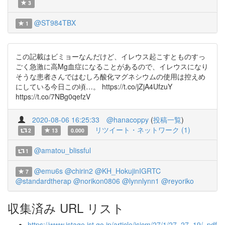
3
@ST984TBX
1
この記載はビミョーなんだけど、イレウス起こすとものすっ
ごく急激に高Mg血症になることがあるので、イレウスになり
そうな患者さんではむしろ酸化マグネシウムの使用は控えめ
にしている今日この頃…。 https://t.co/jZjA4UfzuY
https://t.co/7NBg0qefzV
2020-08-06 16:25:33
@hanacoppy
(
投稿一覧
)
リツイート・ネットワーク (1)
2
13
0.000
@amatou_blissful
1
@emu6s
@chirin2
@KH_HokujinIGRTC
7
@standardtherap
@norikon0806
@lynnlynn1
@reyoriko
収集済み URL リスト
https://www.jstage.jst.go.jp/article/jsicm/27/1/27_27_19/_pdf