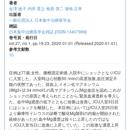
著者
金澤 綾子
内田 貴之
相原 啓二
蒲地 正幸
出版者
一般社団法人 日本集中治療医学会
雑誌
日本集中治療医学会雑誌
(
ISSN:13407988
)
巻号頁・発行日
vol.27, no.1, pp.19-23, 2020-01-01 (Released:2020-01-01)
参考文献数
10
症例は77歳,女性。腰椎固定術後,入院中にショックとなりICU
に入室した。入室時は心拍数50 /minの高度徐脈,血圧測定不
能の状態であった。採血上,イオン化マグネシウム
(iMg2+)2.34 mmol/Lの高マグネシウム(Mg)血症を認め,これが
ショックの原因と考えられたことから,緊急血液透析を導入し
た。血中Mg濃度の低下とともに徐脈は改善し,ICU入室3日目
にはショックを離脱した。本症例においてはICU入室25日前
より麻痺性イレウスの診断で酸化Mg製剤の内服が開始された
経緯があったが,血中Mg濃度は徐々に上昇したのではな
く,ICU入室当日に急激に上昇していた。この急激な濃度上昇