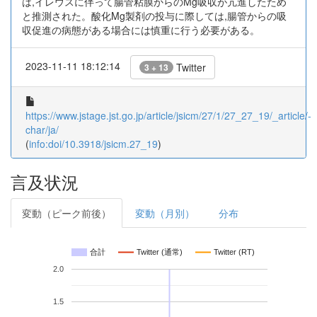
は,イレウスに伴って腸管粘膜からのMg吸収が亢進したため
と推測された。酸化Mg製剤の投与に際しては,腸管からの吸
収促進の病態がある場合には慎重に行う必要がある。
2023-11-11 18:12:14
Twitter
3 + 13
https://www.jstage.jst.go.jp/article/jsicm/27/1/27_27_19/_article/-
char/ja/
(
info:doi/10.3918/jsicm.27_19
)
言及状況
変動（ピーク前後）
変動（月別）
分布
合計
Twitter (通常)
Twitter (RT)
2.0
1.5