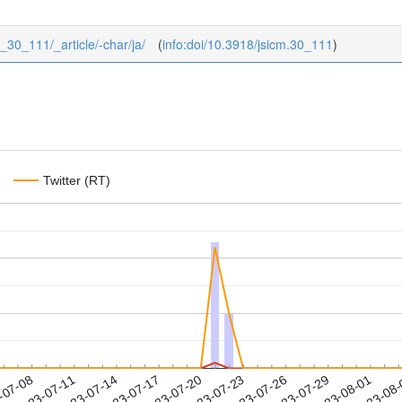
0_30_111/_article/-char/ja/
(
info:doi/10.3918/jsicm.30_111
)
Twitter (RT)
2023-07-29
2023-08-01
2023-08
-07-08
2
2023-07-11
2023-07-14
2023-07-17
2023-07-20
2023-07-23
2023-07-26