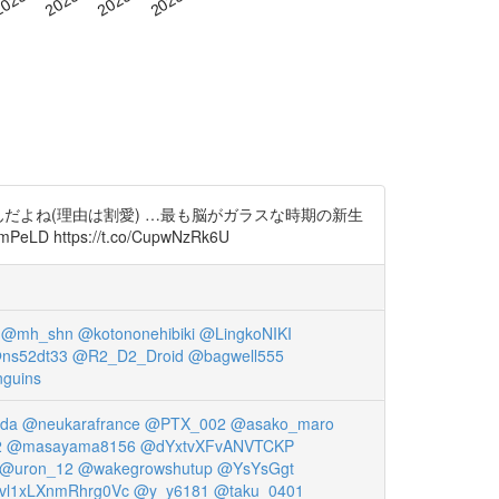
だよね(理由は割愛) …最も脳がガラスな時期の新生
ttps://t.co/CupwNzRk6U
@mh_shn
@kotononehibiki
@LingkoNIKI
ns52dt33
@R2_D2_Droid
@bagwell555
guins
da
@neukarafrance
@PTX_002
@asako_maro
2
@masayama8156
@dYxtvXFvANVTCKP
@uron_12
@wakegrowshutup
@YsYsGgt
vl1xLXnmRhrg0Vc
@y_y6181
@taku_0401