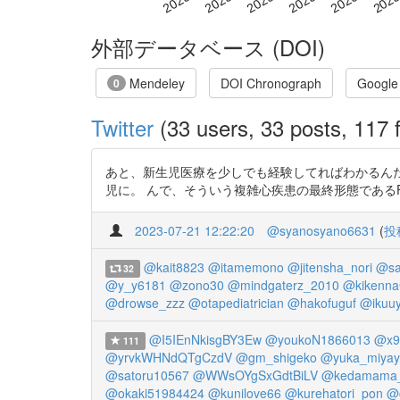
外部データベース (DOI)
Mendeley
DOI Chronograph
Google
0
Twitter
(33 users, 33 posts, 117 f
あと、新生児医療を少しでも経験してればわかるんだ
児に。 んで、そういう複雑心疾患の最終形態であるFontan術後は
2023-07-21 12:22:20
@syanosyano6631
(
投
@kait8823
@itamemono
@jitensha_nori
@sa
32
@y_y6181
@zono30
@mindgaterz_2010
@kikenna
@drowse_zzz
@otapediatrician
@hakofuguf
@ikuuy
@I5IEnNkisgBY3Ew
@youkoN1866013
@x9
111
@yrvkWHNdQTgCzdV
@gm_shigeko
@yuka_miyay
@satoru10567
@WWsOYgSxGdtBiLV
@kedamama_
@okaki51984424
@kunilove66
@kurehatori_pon
@