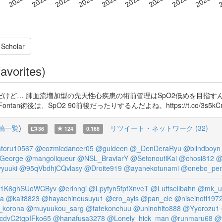
 Scholar
avorites)
けど… 肺血流増加型の先天性心疾患の術前管理はSpO2低めを目指すん
、SpO2 90前後だったりするんだよね。https://t.co/3s5kCmPeLD h
稿一覧
)
リツイート・ネットワーク (32)
36
124
0.168
toru10567
@cozmicdancer05
@guldeen
@_DenDeraRyu
@blindboyn
George
@mangoliqueur
@NSL_BraviarY
@SetonoutiKai
@chosi812
@
yuuki
@95qVbdhjCQvlasy
@Droite919
@ayanekotunami
@onebo_pen
1K6ghSUoWCByv
@erinngi
@Lpyfyn5fpfXnveT
@Luftseilbahn
@mk_u
a
@kait8823
@hayachineusuyu1
@cro_ayis
@pan_cle
@niseinoti197
korona
@muyuukou_sarg
@tatekonchuu
@uninohito888
@Yyorozu1
cdvC2tgpIFko65
@hanafusa3278
@Lonely_hick_man
@runmaru68
@