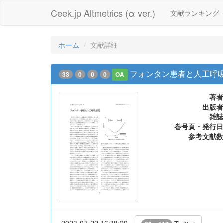
Ceek.jp Altmetrics (α ver.)
文献ランキング
ホーム
文献詳細
フォンタン患者と人工呼
33
0
0
0
OA
著者
出版者
雑誌
巻号頁・発行日
参考文献数
2023-07-22 16:38:29