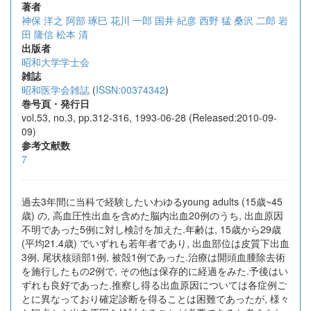
著者
神保 洋之
阿部 琢巳
花川 一郎
国井 紀彦
西野 猛
桑沢 二郎
岩
田 隆信
松本 清
出版者
昭和大学学士会
雑誌
昭和医学会雑誌
(
ISSN:00374342
)
巻号頁・発行日
vol.53, no.3, pp.312-316, 1993-06-28 (Released:2010-09-
09)
参考文献数
7
過去3年間に当科で経験したいわゆるyoung adults (15歳~45
歳) の, 高血圧性出血を含めた脳内出血20例のうち, 出血原因
不明であった5例に対し検討を加えた.年齢は, 15歳から29歳
(平均21.4歳) でいずれも若年者であり, 出血部位は皮質下出血
3例, 尾状核頭部1例, 被殻1例であった.治療は開頭血腫除去術
を施行したもの2例で, その他は保存的に経過をみた.予後はい
ずれも良好であった.推察し得る出血原因については各症例ご
とに異なっており確定診断を得ることは困難であったが, 様々