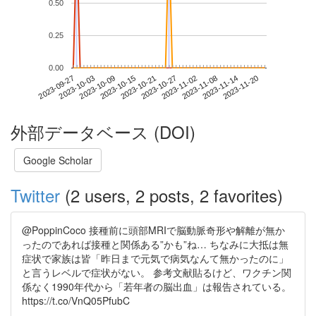
0.50
0.25
0.00
2023-11-14
2023-09-27
2023-10-15
2023-11-02
2023-11-20
2023-10-03
2023-10-21
2023-11-08
2023-10-09
2023-10-27
外部データベース (DOI)
Google Scholar
Twitter
(2 users, 2 posts, 2 favorites)
@PoppinCoco 接種前に頭部MRIで脳動脈奇形や解離が無か
ったのであれば接種と関係ある”かも”ね… ちなみに大抵は無
症状で家族は皆「昨日まで元気で病気なんて無かったのに」
と言うレベルで症状がない。 参考文献貼るけど、ワクチン関
係なく1990年代から「若年者の脳出血」は報告されている。
https://t.co/VnQ05PfubC