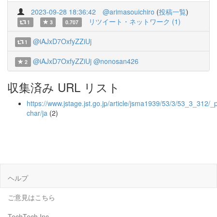
2023-09-28 18:36:42
@arimasouichiro
(
投稿一覧
)
リツイート・ネットワーク (1)
1
3
0.707
@iAJxD7OxfyZZiUj
1
@iAJxD7OxfyZZiUj
@nonosan426
2
収集済み URL リスト
https://www.jstage.jst.go.jp/article/jsma1939/53/3/53_3_312/_p
char/ja
(2)
ヘルプ
ご意見はこちら
TechTech Inc.