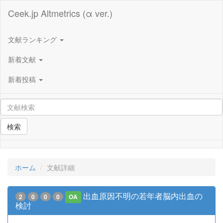
Ceek.jp Altmetrics (α ver.)
文献ランキング
新着文献
新着投稿
検索
ホーム
文献詳細
出血原因不明の若年者脳内出血の
2
0
0
0
OA
検討