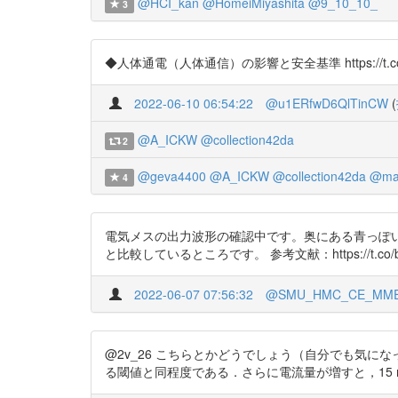
@HCI_kan
@HomeiMiyashita
@9_10_10_
3
◆人体通電（人体通信）の影響と安全基準 https://t.co/fDLes
2022-06-10 06:54:22
@u1ERfwD6QlTinCW
(
@A_ICKW
@collection42da
2
@geva4400
@A_ICKW
@collection42da
@ma
4
電気メスの出力波形の確認中です。奥にある青っぽ
と比較しているところです。 参考文献：https://t.co/bHm90vv
2022-06-07 07:56:32
@SMU_HMC_CE_MM
@2v_26 こちらとかどうでしょう（自分でも気になった）
る閾値と同程度である．さらに電流量が増すと，15