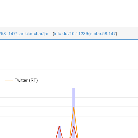
/58_147/_article/-char/ja/
(
info:doi/10.11239/jsmbe.58.147
)
Twitter (RT)