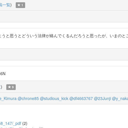
稿一覧
)
1
ようと思うとどういう法律が絡んでくるんだろうと思ったが、いまのと
06N
覧
)
9
e_Kimura
@chrone85
@studious_kick
@df4663767
@23Junji
@y_naka
/58_147/_pdf
(2)