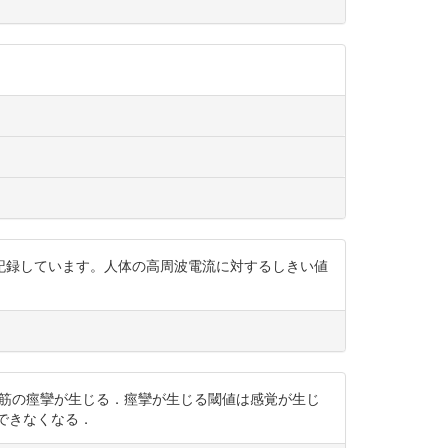
記録しています。人体の高周波電流に対するしきい値
度となると，筋の痙攣が生じる．痙攣が生じる閾値は感覚が生じ
できなくなる．