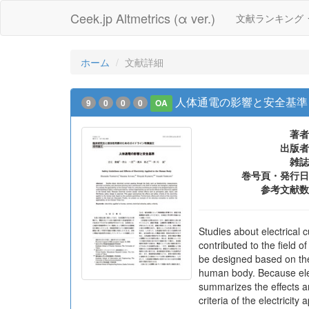
Ceek.jp Altmetrics (α ver.)
文献ランキング
ホーム
文献詳細
人体通電の影響と安全基準
9
0
0
0
OA
著者
出版者
雑誌
巻号頁・発行日
参考文献数
Studies about electrical 
contributed to the field o
be designed based on the u
human body. Because electr
summarizes the effects an
criteria of the electricit