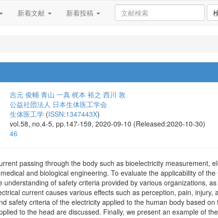
新着文献
新着投稿
吉元 俊輔
青山 一真
梶本 裕之
西川 敦
公益社団法人 日本生体医工学会
生体医工学
(
ISSN:1347443X
)
vol.58, no.4-5, pp.147-159, 2020-09-10 (Released:2020-10-30)
46
current passing through the body such as bioelectricity measurement, elec
f medical and biological engineering. To evaluate the applicability of the
nderstanding of safety criteria provided by various organizations, as wel
ical current causes various effects such as perception, pain, injury, and
d safety criteria of the electricity applied to the human body based on 
y applied to the head are discussed. Finally, we present an example of the