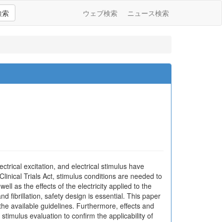
検索
ウェブ検索
ニュース検索
trical excitation, and electrical stimulus have
 Clinical Trials Act, stimulus conditions are needed to
l as the effects of the electricity applied to the
 fibrillation, safety design is essential. This paper
the available guidelines. Furthermore, effects and
 stimulus evaluation to confirm the applicability of