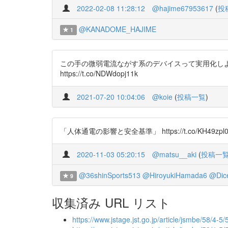
2022-02-08 11:28:12
@hajime67953617
(
投
@KANADOME_HAJIME
1
この手の微弱電流ながす系のデバイスって実用化し
https://t.co/NDWdopj11k
2021-07-20 10:04:06
@koie
(
投稿一覧
)
「人体通電の影響と安全基準」 https://t.co/KH49zpl
2020-11-03 05:20:15
@matsu__aki
(
投稿一
@36shinSports513
@HiroyukiHamada6
@Dic
9
収集済み URL リスト
https://www.jstage.jst.go.jp/article/jsmbe/58/4-5