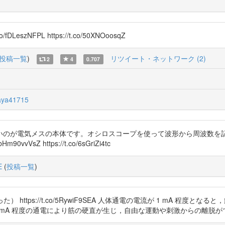
zNFPL https://t.co/50XNOoosqZ
投稿一覧
)
リツイート・ネットワーク (2)
2
4
0.707
ya41715
いのが電気メスの本体です。オシロスコープを使って波形から周波数を
VsZ https://t.co/6sGriZi4tc
E
(
投稿一覧
)
 https://t.co/5RywiF9SEA 人体通電の電流が 1 mA 程
 mA 程度の通電により筋の硬直が生じ，自由な運動や刺激からの離脱が