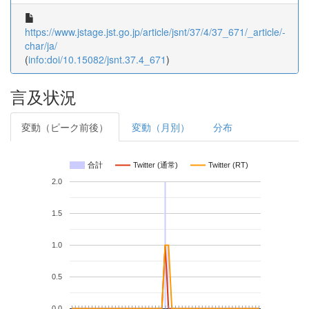
https://www.jstage.jst.go.jp/article/jsnt/37/4/37_671/_article/-
char/ja/
(
info:doi/10.15082/jsnt.37.4_671
)
言及状況
変動（ピーク前後）
変動（月別）
分布
合計
Twitter (通常)
Twitter (RT)
2.0
1.5
1.0
0.5
0.0