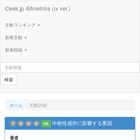
Ceek.jp Altmetrics (α ver.)
文献ランキング
新着文献
新着投稿
検索
ホーム
文献詳細
中枢性感作に影響する要因
7
0
0
0
OA
著者