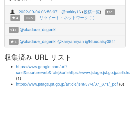
2022-09-04 06:56:07
@nakky16
(
投稿一覧
)
1
リツイート・ネットワーク (1)
4
0.577
@okadaue_dsgenki
1
@okadaue_dsgenki
@kanyannyan
@Bluedaisy0841
3
収集済み URL リスト
https://www.google.com/url?
sa=t&source=web&rct=j&url=https://www.jstage.jst.go.j
(1)
https://www.jstage.jst.go.jp/article/jsnt/37/4/37_671/_pdf
(6)