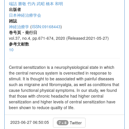
端詰 勝敬
竹内 武昭
橋本 和明
出版者
日本神経治療学会
雑誌
神経治療学
(
ISSN:09168443
)
巻号頁・発行日
vol.37, no.4, pp.671-674, 2020 (Released:2021-05-27)
参考文献数
10
Central sensitization is a neurophysiological state in which
the central nervous system is overexcited in response to
stimuli. It is thought to be associated with painful diseases
such as migraine and fibromyalgia, as well as conditions that
cause functional physical symptoms. In our study, we found
that those with chronic headache had higher central
sensitization and higher levels of central sensitization have
been shown to reduce quality of life.
2023-06-27 06:50:05
Twitter
7 + 8