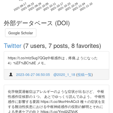
2021-11-04
2021-09-17
2021-10-05
2021-10-23
2021-11-10
2021-09-23
2021-10-11
2021-10-29
2021-09-29
2021-10-17
外部データベース (DOI)
Google Scholar
Twitter
(7 users, 7 posts, 8 favorites)
https://t.co/mtzSug7QQq中枢感作は，疼痛,ようになった
4）%EF%BC%8E メモ。
2023-06-27 06:50:05
@2020_1_18
(
投稿一覧
)
化学物質過敏症はアレルギーのような症状が出るけど、 中枢
性感作症候群の１つ。 あとでゆっくり読んでみよう。 中枢性
感作に影響する要因 https://t.co/9kxrHmACc3 種々の症状を呈
する難治性疾患における中枢神経感作の役割の解明とそれに
よる患者ケアの向上 https://t.co/Ymd2iZlVcK