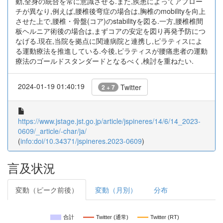
動,全身の統合を常に意識させる.また,疾患によってアプロー
チが異なり,例えば,腰椎後弯症の場合は,胸椎のmobilityを向上
させた上で,腰椎・骨盤(コア)のstabilityを図る.一方,腰椎椎間
板ヘルニア術後の場合は,まずコアの安定を図り再発予防につ
なげる.現在,当院を拠点に関連病院と連携し,ピラティスによ
る運動療法を推進している.今後,ピラティスが腰痛患者の運動
療法のゴールドスタンダードとなるべく,検討を重ねたい.
2024-01-19 01:40:19
Twitter
2 + 7
https://www.jstage.jst.go.jp/article/jspineres/14/6/14_2023-
0609/_article/-char/ja/
(
info:doi/10.34371/jspineres.2023-0609
)
言及状況
変動（ピーク前後）
変動（月別）
分布
合計
Twitter (通常)
Twitter (RT)