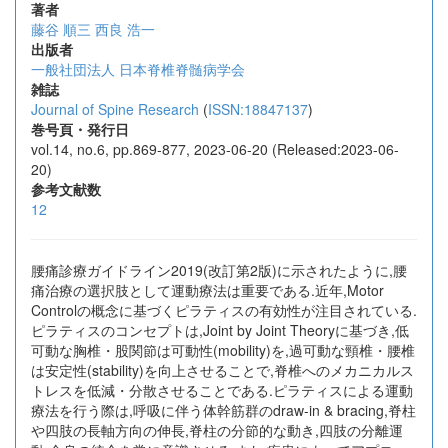
著者
藤谷 順三
西良 浩一
出版者
一般社団法人 日本脊椎脊髄病学会
雑誌
Journal of Spine Research
(
ISSN:18847137
)
巻号頁・発行日
vol.14, no.6, pp.869-877, 2023-06-20 (Released:2023-06-
20)
参考文献数
12
腰痛診療ガイドライン2019(改訂第2版)に示されたように,腰
痛治療の選択肢として運動療法は重要である.近年,Motor
Controlの概念に基づくピラティスの有効性が注目されている.
ピラティスのコンセプトは,Joint by Joint Theoryに基づき,低
可動な胸椎・股関節は可動性(mobility)を,過可動な頸椎・腰椎
は安定性(stability)を向上させることで,脊椎へのメカニカルス
トレスを低減・分散させることである.ピラティスによる運動
療法を行う際は,呼吸に伴う体幹筋群のdraw-in & bracing,脊柱
や四肢の長軸方向の伸長,脊柱の分節的な動き,四肢の分離運