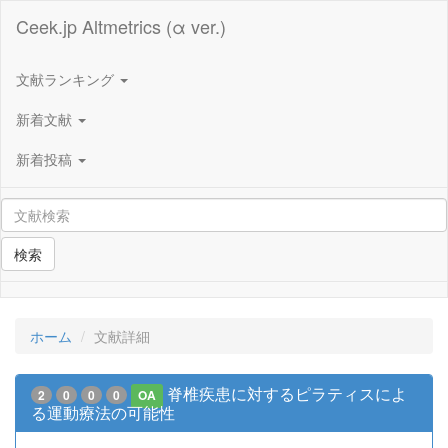
Ceek.jp Altmetrics (α ver.)
文献ランキング
新着文献
新着投稿
検索
ホーム
文献詳細
脊椎疾患に対するピラティスによ
2
0
0
0
OA
る運動療法の可能性