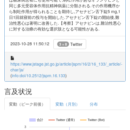
同じ多元受容体作用抗精神病薬に分類される.その作用機序か
ら制吐作用が得られることを期待し,アセナピン舌下錠5 mg,1
日1回就寝前の投与を開始した.アセナピン舌下錠の開始後,難
治性悪心は著明に改善した.【考察】アセナピンは,難治性悪心
に対する治療の有効な選択肢となる可能性がある.
2023-10-28 11:50:12
Twitter
3 + 8
https://www.jstage.jst.go.jp/article/jspm/16/2/16_133/_article/-
char/ja/
(
info:doi/10.2512/jspm.16.133
)
言及状況
変動（ピーク前後）
変動（月別）
分布
合計
Twitter (通常)
Twitter (Bot)
3