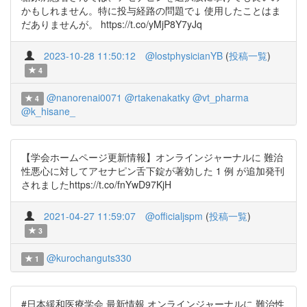
かもしれません。特に投与経路の問題で↓ 使用したことはま
だありませんが。 https://t.co/yMjP8Y7yJq
2023-10-28 11:50:12
@lostphysicianYB
(
投稿一覧
)
4
@nanorenai0071
@rtakenakatky
@vt_pharma
4
@k_hisane_
【学会ホームページ更新情報】オンラインジャーナルに 難治
性悪心に対してアセナピン舌下錠が著効した 1 例 が追加発刊
されましたhttps://t.co/fnYwD97KjH
2021-04-27 11:59:07
@officialjspm
(
投稿一覧
)
3
@kurochanguts330
1
#日本緩和医療学会 最新情報 オンラインジャーナルに 難治性