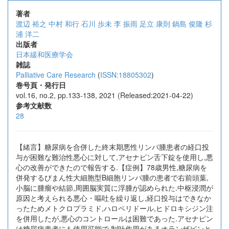
著者
渡辺 裕之
中村 和行
石川 歩未
李 振雨
足立 康則
鍋島 俊隆
杉
浦 洋二
出版者
日本緩和医療学会
雑誌
Palliative Care Research
(
ISSN:18805302
)
巻号頁・発行日
vol.16, no.2, pp.133-138, 2021 (Released:2021-04-22)
参考文献数
28
【緒言】糖尿病を合併した終末期悪性リンパ腫患者の経口投
与が困難な難治性悪心に対して,アセナピン舌下錠を使用し,悪
心の改善ができたので報告する.【症例】78歳男性,糖尿病を
併発するびまん性大細胞型B細胞リンパ腫の患者で右前頭葉,
小脳に腫瘤や結節,周囲脳実質に浮腫が認められた.中枢浸潤が
原因と考えられる悪心・嘔吐を繰り返し,経口投与はできなか
ったためメトクロプラミド,ハロペリドール,ヒドロキシジン注
を併用したが,悪心のコントロールは困難であった.アセナピン
は糖尿病患者にも使用可能で,制吐作用があるオランザピンと