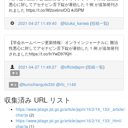
悪心に対してアセナピン舌下錠が著効した 1 例 が追加発刊さ
れました https://t.co/W2ox6nxiOQ #JSPM
2021-04-27 11:49:40
@iizuka_kanwa
(
投稿一覧
)
【学会ホームページ更新情報〉オンラインジャーナルに 難治
性悪心に対してアセナピン舌下錠が著効した 1 例 が追加発刊
されましたhttps://t.co/fnYwD97KjH
2021-04-27 11:49:27
@officialjspm
(
投稿一覧
)
5
@kurochanguts330
@rfc_1149
2
収集済み URL リスト
https://www.jstage.jst.go.jp/article/jspm/16/2/16_133/_article/-
char/ja
(2)
https://www.jstage.jst.go.jp/article/jspm/16/2/16_133/_html/-
char/ja
(1)