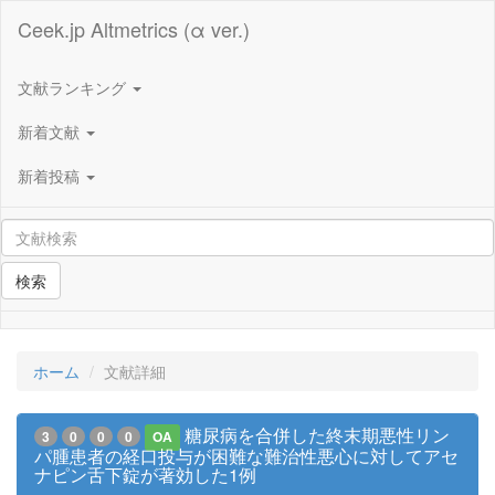
Ceek.jp Altmetrics (α ver.)
文献ランキング
新着文献
新着投稿
検索
ホーム
文献詳細
糖尿病を合併した終末期悪性リン
3
0
0
0
OA
パ腫患者の経口投与が困難な難治性悪心に対してアセ
ナピン舌下錠が著効した1例