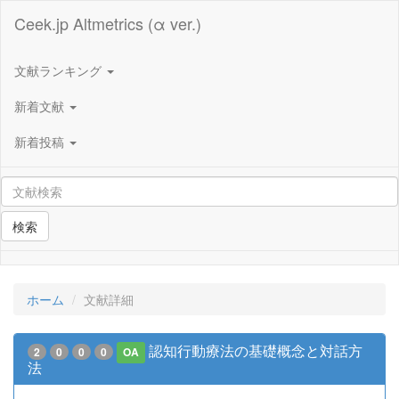
Ceek.jp Altmetrics (α ver.)
文献ランキング
新着文献
新着投稿
検索
ホーム
文献詳細
認知行動療法の基礎概念と対話方
2
0
0
0
OA
法