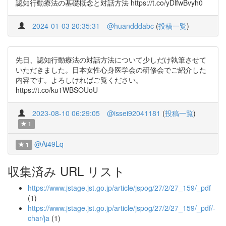
認知行動療法の基礎概念と対話方法 https://t.co/yDlfwBvyh0
2024-01-03 20:35:31
@huandddabc
(
投稿一覧
)
先日、認知行動療法の対話方法について少しだけ執筆させて
いただきました。日本女性心身医学会の研修会でご紹介した
内容です。よろしければご覧ください。
https://t.co/ku1WBSOUoU
2023-08-10 06:29:05
@issei92041181
(
投稿一覧
)
1
@Ai49Lq
1
収集済み URL リスト
https://www.jstage.jst.go.jp/article/jspog/27/2/27_159/_pdf
(1)
https://www.jstage.jst.go.jp/article/jspog/27/2/27_159/_pdf/-
char/ja
(1)