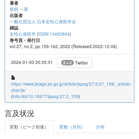
著者
新明 一星
出版者
一般社団法人 日本女性心身医学会
雑誌
女性心身医学
(
ISSN:13452894
)
巻号頁・発行日
vol.27, no.2, pp.159-162, 2022 (Released:2022-12-06)
2024-01-03 20:35:31
Twitter
2 + 2
https://www.jstage.jst.go.jp/article/jspog/27/2/27_159/_article/-
char/ja/
(
info:doi/10.18977/jspog.27.2_159
)
言及状況
変動（ピーク前後）
変動（月別）
分布