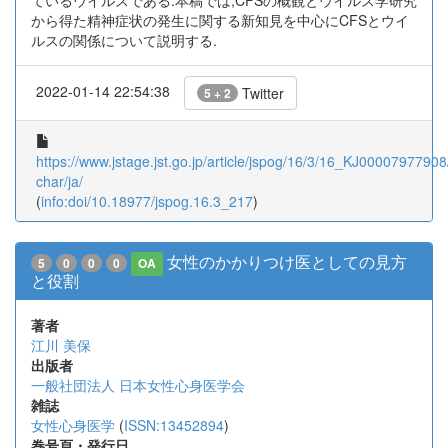
ているウイルスである.本稿では,CFSの概観とウイルス学研究
から得た精神症状の発生に関する新知見を中心にCFSとウイ
ルスの関係について説明する.
2022-01-14 22:54:38
Twitter
5 + 2
https://www.jstage.jst.go.jp/article/jspog/16/3/16_KJ00007977908/
char/ja/
(
info:doi/10.18977/jspog.16.3_217
)
女性のかかりつけ医としての見方
5
0
0
0
OA
と役割
著者
江川 美保
出版者
一般社団法人 日本女性心身医学会
雑誌
女性心身医学
(
ISSN:13452894
)
巻号頁・発行日