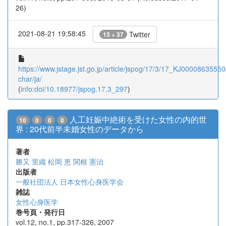
26)
2021-08-21 19:58:45
Twitter
13 + 37
https://www.jstage.jst.go.jp/article/jspog/17/3/17_KJ00008635550/
char/ja/
(
info:doi/10.18977/jspog.17.3_297
)
人工妊娠中絶術を受けた女性の内的世
10
0
0
0
界 : 20代前半未婚女性のデータから
著者
勝又 里織
松岡 恵
関根 憲治
出版者
一般社団法人 日本女性心身医学会
雑誌
女性心身医学
巻号頁・発行日
vol.12, no.1, pp.317-326, 2007