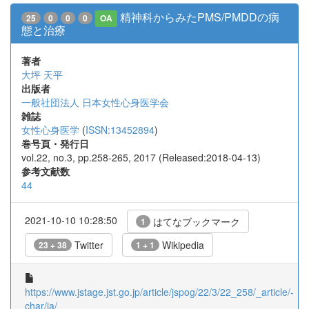
精神科からみたPMS/PMDDの病
25
0
0
0
OA
態と治療
著者
大坪 天平
出版者
一般社団法人 日本女性心身医学会
雑誌
女性心身医学
(
ISSN:13452894
)
巻号頁・発行日
vol.22, no.3, pp.258-265, 2017 (Released:2018-04-13)
参考文献数
44
2021-10-10 10:28:50
はてなブックマーク
1
Twitter
Wikipedia
23 + 38
1 + 1
https://www.jstage.jst.go.jp/article/jspog/22/3/22_258/_article/-
char/ja/