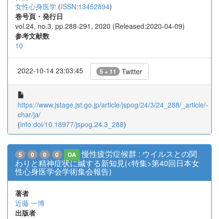
女性心身医学
(
ISSN:13452894
)
巻号頁・発行日
vol.24, no.3, pp.288-291, 2020 (Released:2020-04-09)
参考文献数
10
2022-10-14 23:03:45
Twitter
5 + 11
https://www.jstage.jst.go.jp/article/jspog/24/3/24_288/_article/-
char/ja/
(
info:doi/10.18977/jspog.24.3_288
)
慢性疲労症候群 : ウイルスとの関
5
0
0
0
OA
わりと精神症状に緘する新知見(<特集>第40回日本女
性心身医学会学術集会報告)
著者
近藤 一博
出版者