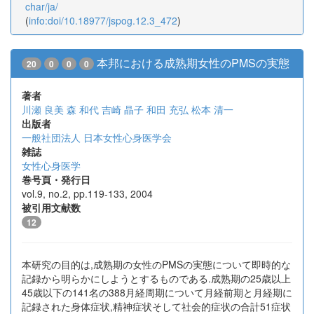
char/ja/
(
info:doi/10.18977/jspog.12.3_472
)
本邦における成熟期女性のPMSの実態
20
0
0
0
著者
川瀬 良美
森 和代
吉崎 晶子
和田 充弘
松本 清一
出版者
一般社団法人 日本女性心身医学会
雑誌
女性心身医学
巻号頁・発行日
vol.9, no.2, pp.119-133, 2004
被引用文献数
12
本研究の目的は,成熟期の女性のPMSの実態について即時的な
記録から明らかにしようとするものである.成熟期の25歳以上
45歳以下の141名の388月経周期について月経前期と月経期に
記録された身体症状,精神症状そして社会的症状の合計51症状