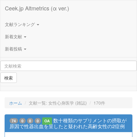
Ceek.jp Altmetrics (α ver.)
文献ランキング
新着文献
新着投稿
検索
ホーム
文献一覧: 女性心身医学 (雑誌)
170件
数十種類のサプリメントの摂取が
74
0
0
0
OA
原因で性器出血を呈したと疑われた高齢女性の2症例