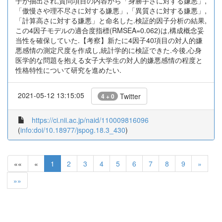
子が抽出され,質問項目の内容から「身勝手さに対する嫌悪」,
「傲慢さや理不尽さに対する嫌悪」,「異質さに対する嫌悪」,
「計算高さに対する嫌悪」と命名した.検証的因子分析の結果,
この4因子モデルの適合度指標(RMSEA=0.062)は,構成概念妥
当性を確保していた.【考察】新たに4因子40項目の対人的嫌
悪感情の測定尺度を作成し,統計学的に検証できた.今後,心身
医学的な問題を抱える女子大学生の対人的嫌悪感情の程度と
性格特性について研究を進めたい.
2021-05-12 13:15:05
Twitter
4 + 0
https://ci.nii.ac.jp/naid/110009816096
(
info:doi/10.18977/jspog.18.3_430
)
««
«
1
2
3
4
5
6
7
8
9
»
»»