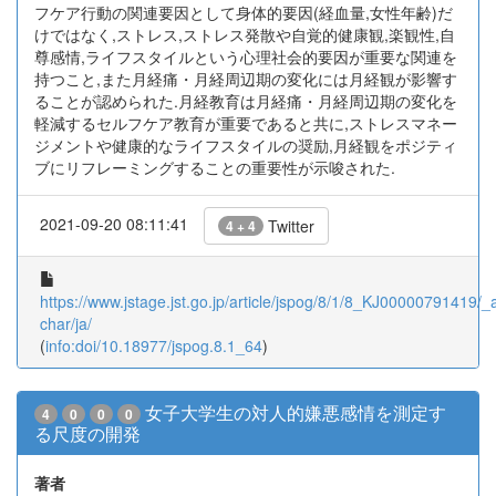
フケア行動の関連要因として身体的要因(経血量,女性年齢)だ
けではなく,ストレス,ストレス発散や自覚的健康観,楽観性,自
尊感情,ライフスタイルという心理社会的要因が重要な関連を
持つこと,また月経痛・月経周辺期の変化には月経観が影響す
ることが認められた.月経教育は月経痛・月経周辺期の変化を
軽減するセルフケア教育が重要であると共に,ストレスマネー
ジメントや健康的なライフスタイルの奨励,月経観をポジティ
ブにリフレーミングすることの重要性が示唆された.
2021-09-20 08:11:41
Twitter
4 + 4
https://www.jstage.jst.go.jp/article/jspog/8/1/8_KJ00000791419/_ar
char/ja/
(
info:doi/10.18977/jspog.8.1_64
)
女子大学生の対人的嫌悪感情を測定す
4
0
0
0
る尺度の開発
著者