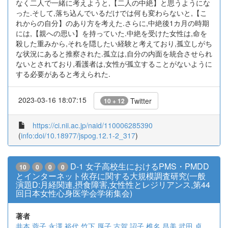
なく二人で一緒に考えようと,【二人の中絶】と思うようにな
った.そして,落ち込んでいるだけでは何も変わらないと,【こ
れからの自分】のあり方を考えた.さらに,中絶後1カ月の時期
には,【親への思い】を持っていた.中絶を受けた女性は,命を
殺した重みから,それを隠したい経験と考えており,孤立しがち
な状況にあると推察された.孤立は,自分の内面を統合させられ
ないとされており,看護者は,女性が孤立することがないように
する必要があると考えられた.
2023-03-16 18:07:15
Twitter
10 + 12
https://ci.nii.ac.jp/naid/110006285390
(
info:doi/10.18977/jspog.12.1-2_317
)
D-1 女子高校生におけるPMS・PMDD
10
0
0
0
とインターネット依存に関する大規模調査研究(一般
演題D:月経関連,摂食障害,女性性とレジリアンス,第44
回日本女性心身医学会学術集会)
著者
井本 蓉子
永澤 裕代
竹下 厚子
古賀 詔子
椎名 昌美
武田 卓