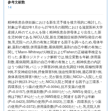
参考文献数
14
精神疾患合併妊娠における新生児予後を後方視的に検討した.
対象は平成22年1月から27年5月の期間における滋賀医科大学
産婦人科のてんかんを除く精神疾患合併母体より出生した新
生児90例である.NICU入院,新生児離脱症候群(NWS)発症の有
無,乳児院への入所の有無と関連する因子を調べるため,母体年
齢,薬剤の種類,併用薬剤数,罹病期間,薬剤の自己中断の有無に
関してMann-WhitneyのU検定およびFisherの正確確率検定を
行った.多重ロジスティック解析では,独立変数を年齢,併用薬
剤数,罹病期間,薬剤の自己中断の有無とした.精神疾患の内訳
はうつ病27例,パニック障害20例,統合失調症19例,双極性障害
9例,不安神経症5例,摂食障害5例,強迫性障害3例,適応障害1例,
身体表現性障害1例だった.児が新生児期にNICUへ入院した症
例は21例(23.3%)だった.NICU入院と関連する因子は三環系・
四環系抗うつ薬の使用(P=0.0094),抗不安薬の使用
(P=0.0157),併用薬剤数(P<0.0001)だった.NWSを発症した症
例は7例(7.8%)だったが,NWS発症と関連する因子は年齢
(P=0.0423),SSRIの使用(P=0.0023),三環系・四環系抗うつ薬
の使用(P=0.0372),併用薬剤数(P=0.0003)だった.乳児院入所