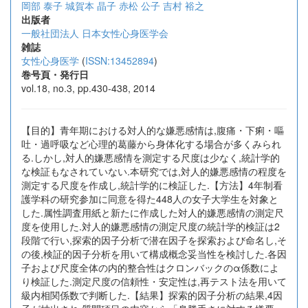
岡部 泰子
城賀本 晶子
赤松 公子
吉村 裕之
出版者
一般社団法人 日本女性心身医学会
雑誌
女性心身医学
(
ISSN:13452894
)
巻号頁・発行日
vol.18, no.3, pp.430-438, 2014
【目的】青年期における対人的な嫌悪感情は,腹痛・下痢・嘔
吐・過呼吸など心理的葛藤から身体化する場合が多くみられ
る.しかし,対人的嫌悪感情を測定する尺度は少なく,統計学的
な検証もなされていない.本研究では,対人的嫌悪感情の程度を
測定する尺度を作成し,統計学的に検証した.【方法】4年制看
護学科の研究参加に同意を得た448人の女子大学生を対象と
した.属性調査用紙と新たに作成した対人的嫌悪感情の測定尺
度を使用した.対人的嫌悪感情の測定尺度の統計学的検証は2
段階で行い,探索的因子分析で潜在因子を探索および命名し,そ
の後,検証的因子分析を用いて構成概念妥当性を検討した.各因
子および尺度全体の内的整合性はクロンバックのα係数によ
り検証した.測定尺度の信頼性・安定性は,再テスト法を用いて
級内相関係数で判断した.【結果】探索的因子分析の結果,4因