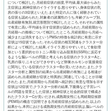
について検討した.月経前症状の頻度,平均値,最大値からみた
主症状は,精神症状のイライラする,怒りやすい,身体症状の乳
房の張りの3症状といえた.また特定の人に強く経験されてい
る症状も認められた.対象者の諸属性のうち,年齢グループ別,
出産経験有無別,就労形態別で検討したところ,それぞれの属性
で有意に高い平均値を示す症状群が認められた.月経前期から
月経期への推移について検討したところ,月経前期から月経へ
減少または消失するというPMSの特徴を統計的に有意に示す
症状は15症状であった.それら症状の相互関連をクラスター分
析によって検討した結果,イライラ,怒りやすい,そして食欲増
加という選択的セロトニン再取り込み阻害剤(SSRI)に反応す
るような脳レベルの問題と考えられる症状のクラスターAと,
乳房の張り,ニキビができやすいなど卵巣ホルモンが直接発症
に関与している症状のクラスターBが見いだされた.また,クラ
スター分析と属性別の結果から出産経験の有無による相違が
認められ,出産経験が症状と特異的に関連していることが示唆
された.また,月経前期から月経期へ統計的に有意な増加を示す
症状は12症状で,クラスター分析の結果,下腹痛など子宮レベ
ルの問題を背景とした症状と精神症状と社会的症状で構成さ
れたクラスターCが見いだされ,成熟期女性にも周経期症候群
(PEMS)の概念で説明できる月経前症状が認められた.以上の
結果から,本邦における成熟期女性の月経前症状は,脳レベルの