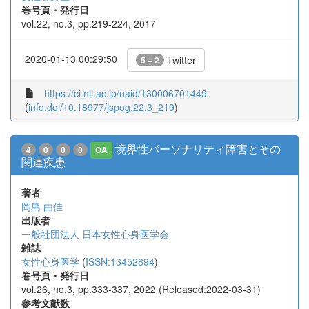
巻号頁・発行日
vol.22, no.3, pp.219-224, 2017
2020-01-13 00:29:50
Twitter
5 + 2
https://ci.nii.ac.jp/naid/130006701449
(
info:doi/10.18977/jspog.22.3_219
)
境界性パーソナリティ障害とその
4
0
0
0
OA
関連疾患
著者
岡島 由佳
出版者
一般社団法人 日本女性心身医学会
雑誌
女性心身医学
(
ISSN:13452894
)
巻号頁・発行日
vol.26, no.3, pp.333-337, 2022 (Released:2022-03-31)
参考文献数