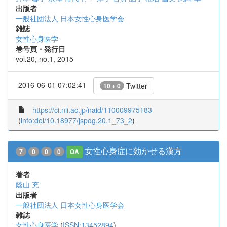
出版者
一般社団法人 日本女性心身医学会
雑誌
女性心身医学
巻号頁・発行日
vol.20, no.1, 2015
2016-06-01 07:02:41
Twitter
10 + 0
https://ci.nii.ac.jp/naid/110009975183
(
info:doi/10.18977/jspog.20.1_73_2
)
女性心身症に効かせる漢方
7
0
0
0
OA
著者
蔭山 充
出版者
一般社団法人 日本女性心身医学会
雑誌
女性心身医学
(
ISSN:13452894
)