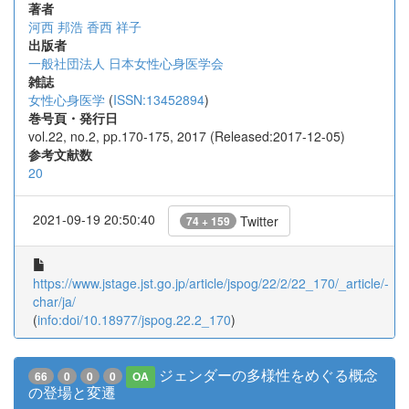
著者
河西 邦浩
香西 祥子
出版者
一般社団法人 日本女性心身医学会
雑誌
女性心身医学
(
ISSN:13452894
)
巻号頁・発行日
vol.22, no.2, pp.170-175, 2017 (Released:2017-12-05)
参考文献数
20
2021-09-19 20:50:40
Twitter
74 + 159
https://www.jstage.jst.go.jp/article/jspog/22/2/22_170/_article/-
char/ja/
(
info:doi/10.18977/jspog.22.2_170
)
ジェンダーの多様性をめぐる概念
66
0
0
0
OA
の登場と変遷