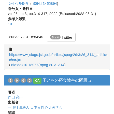
女性心身医学
(
ISSN:13452894
)
巻号頁・発行日
vol.26, no.3, pp.314-317, 2022 (Released:2022-03-31)
参考文献数
10
2023-07-13 18:54:49
Twitter
6 + 4
https://www.jstage.jst.go.jp/article/jspog/26/3/26_314/_article/-
char/ja/
(
info:doi/10.18977/jspog.26.3_314
)
子どもの摂食障害の問題点
5
0
0
0
OA
著者
作田 亮一
出版者
一般社団法人 日本女性心身医学会
雑誌