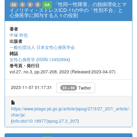
「性同一性障害」の脱病理化とマ
33
0
0
0
OA
イノリティ・ストレスICD-11の中の「性別不合」と
心身医学に関与する人々の役割
著者
中塚 幹也
出版者
一般社団法人 日本女性心身医学会
雑誌
女性心身医学
(
ISSN:13452894
)
巻号頁・発行日
vol.27, no.3, pp.207-208, 2023 (Released:2023-04-07)
2023-11-07 01:17:31
Twitter
33 + 90
https://www.jstage.jst.go.jp/article/jspog/27/3/27_207/_article/-
char/ja/
(
info:doi/10.18977/jspog.27.3_207
)