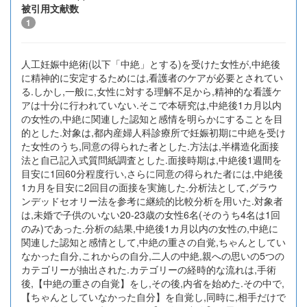
被引用文献数
1
人工妊娠中絶術(以下「中絶」とする)を受けた女性が,中絶後
に精神的に安定するためには,看護者のケアが必要とされてい
る.しかし,一般に,女性に対する理解不足から,精神的な看護ケ
アは十分に行われていない.そこで本研究は,中絶後1カ月以内
の女性の,中絶に関連した認知と感情を明らかにすることを目
的とした.対象は,都内産婦人科診療所で妊娠初期に中絶を受け
た女性のうち,同意の得られた者とした.方法は,半構造化面接
法と自己記入式質問紙調査とした.面接時期は,中絶後1週間を
目安に1回60分程度行い,さらに同意の得られた者には,中絶後
1カ月を目安に2回目の面接を実施した.分析法として,グラウ
ンデッドセオリー法を参考に継続的比較分析を用いた.対象者
は,未婚で子供のいない20-23歳の女性6名(そのうち4名は1回
のみ)であった.分析の結果,中絶後1カ月以内の女性の,中絶に
関連した認知と感情として,中絶の重さの自覚,ちゃんとしてい
なかった自分,これからの自分,二人の中絶,親への思いの5つの
カテゴリーが抽出された.カテゴリーの経時的な流れは,手術
後,【中絶の重さの自覚】をし,その後,内省を始めた.その中で,
【ちゃんとしていなかった自分】を自覚し,同時に,相手だけで