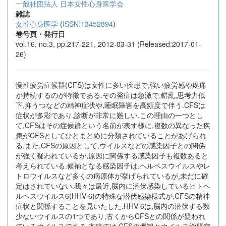
一般社団法人 日本女性心身医学会
雑誌
女性心身医学
(
ISSN:13452894
)
巻号頁・発行日
vol.16, no.3, pp.217-221, 2012-03-31 (Released:2017-01-
26)
慢性疲労症候群(CFS)は女性に多い疾患で,強い疲労感や疼痛
が持続するのが特徴である.その発症は急激で,錯乱,思考力低
下,抑うつなどの精神症状や,睡眠障害を高頻度で伴う.CFSは
症状が多彩であり,診断が非常に難しい.この理由の一つとし
て,CFSはその症候群という名前が表す様に,複数の異なった疾
患がCFSとしてひとまとめに分類されていることがあげられ
る.また,CFSの原因として,ウイルスなどの感染因子との関係
が強く疑われているが,原因に関係する感染因子も複数あると
考えられている.候補となる感染因子は,ヘルペスウイルスやレ
トロウイルスなど多くの病原体が挙げられているが,未だに確
定はされていない.我々は最近,脳内に潜伏感染しているヒトヘ
ルペスウイルス6(HHV-6)の特殊な潜伏感染様式が,CFSの精神
症状と関係することを見いたした.HHV-6は,脳内の潜伏する数
少ないウイルスの1つであり,古くからCFSとの関係が疑われ