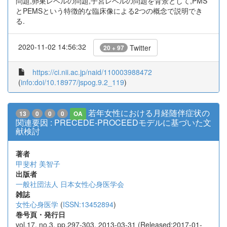
問題,卵巣レベルの問題,子宮レベルの問題を背景として,PMS
とPEMSという特徴的な臨床像による2つの概念で説明でき
る.
2020-11-02 14:56:32
Twitter
20 + 97
https://ci.nii.ac.jp/naid/110003988472
(
info:doi/10.18977/jspog.9.2_119
)
若年女性における月経随伴症状の
13
0
0
0
OA
関連要因 : PRECEDE-PROCEEDモデルに基づいた文
献検討
著者
甲斐村 美智子
出版者
一般社団法人 日本女性心身医学会
雑誌
女性心身医学
(
ISSN:13452894
)
巻号頁・発行日
vol.17, no.3, pp.297-303, 2013-03-31 (Released:2017-01-