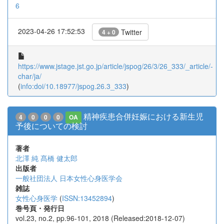
6
2023-04-26 17:52:53
Twitter
4 + 0
https://www.jstage.jst.go.jp/article/jspog/26/3/26_333/_article/-
char/ja/
(
info:doi/10.18977/jspog.26.3_333
)
精神疾患合併妊娠における新生児
4
0
0
0
OA
予後についての検討
著者
北澤 純
髙橋 健太郎
出版者
一般社団法人 日本女性心身医学会
雑誌
女性心身医学
(
ISSN:13452894
)
巻号頁・発行日
vol.23, no.2, pp.96-101, 2018 (Released:2018-12-07)