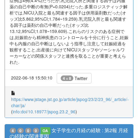
症例は4例(4.4%)だったが,乳児院入所と関連する因子は内服
薬の自己中断の有無(P=0.0204)だった.多重ロジスティック解
析では,NICU入院と最も関連する因子は併用薬剤数だった(オ
ッズ比5.862,95%CI;1.784~19.259).乳児院入所と最も関連す
る因子は薬剤の自己中断だった(オッズ比
13.12,95%CI;1.078~159.609).これらのリスクのある症例で
は,妊娠前から精神疾患のコントロールを十分に行うこと,妊娠
中も内服の自己中断はしないよう指導し注意して妊娠経過を
観察すること,出産後に向けてNICUスタッフやソーシャルワ
ーカーなどの関係スタッフと連携を取ることが重要と考えら
れた.
2022-06-18 15:50:10
Twitter
4 + 8
https://www.jstage.jst.go.jp/article/jspog/23/2/23_96/_article/-
char/ja/
(
info:doi/10.18977/jspog.23.2_96
)
女子学生の月経の経験 : 第2報 月経
4
0
0
0
OA
の経験の関連要因