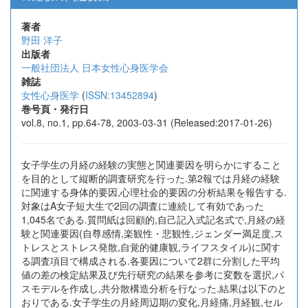
著者
野田 洋子
出版者
一般社団法人 日本女性心身医学会
雑誌
女性心身医学
(
ISSN:13452894
)
巻号頁・発行日
vol.8, no.1, pp.64-78, 2003-03-31 (Released:2017-01-26)
女子学生の月経の経験の実態と関連要因を明らかにすること
を目的として縦断的調査研究を行った.第2報では月経の経験
に関連する身体的要因,心理社会的要因の分析結果を報告する.
対象はA女子短大生で2回の調査に連続して有効であった
1,045名である.質問紙は回顧的,自己記入式記名式で,月経の経
験と関連要因(自尊感情,楽観性・悲観性,ジェンダー満足度,ス
トレスとストレス発散,自覚的健康観,ライフスタイル)に関す
る調査項目で構成される.各要因について2群に分割した平均
値の差の検定結果及び先行研究の結果を参考に変数を選択,パ
スモデルを作成し,共分散構造分析を行なった.結果は以下のと
おりである.女子学生の月経周辺期の変化,月経痛,月経観,セル