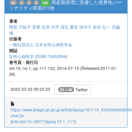
周産期管理に苦慮した境界性パー
32
0
0
0
OA
ソナリティ障害の1例
著者
阿部 万祐子
安尾 忠浩
大坪 昌弘
藁谷 深洋子
岩佐 弘一
北脇
城
出版者
一般社団法人 日本女性心身医学会
雑誌
女性心身医学
(
ISSN:13452894
)
巻号頁・発行日
vol.19, no.1, pp.117-122, 2014-07-15 (Released:2017-01-
26)
2022-03-02 09:23:33
Twitter
32 + 46
https://www.jstage.jst.go.jp/article/jspog/19/1/19_KJ00009409248/
char/ja/
(
info:doi/10.18977/jspog.19.1_117
)