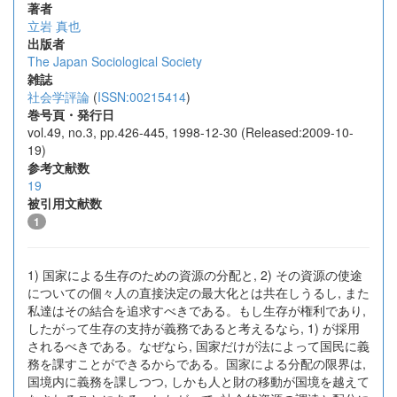
著者
立岩 真也
出版者
The Japan Sociological Society
雑誌
社会学評論
(
ISSN:00215414
)
巻号頁・発行日
vol.49, no.3, pp.426-445, 1998-12-30 (Released:2009-10-
19)
参考文献数
19
被引用文献数
1
1) 国家による生存のための資源の分配と, 2) その資源の使途
についての個々人の直接決定の最大化とは共在しうるし, また
私達はその結合を追求すべきである。もし生存が権利であり,
したがって生存の支持が義務であると考えるなら, 1) が採用
されるべきである。なぜなら, 国家だけが法によって国民に義
務を課すことができるからである。国家による分配の限界は,
国境内に義務を課しつつ, しかも人と財の移動が国境を越えて