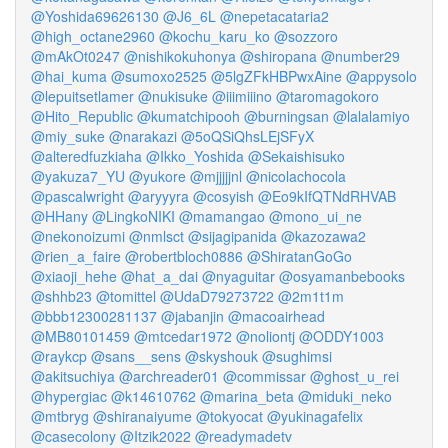
@Yoshida69626130
@J6_6L
@nepetacataria2
@high_octane2960
@kochu_karu_ko
@sozzoro
@mAkOt0247
@nishikokuhonya
@shiropana
@number29
@hai_kuma
@sumoxo2525
@5lgZFkHBPwxAine
@appysolo
@lepuitsetlamer
@nukisuke
@iiimiiino
@taromagokoro
@Hito_Republic
@kumatchipooh
@burningsan
@lalalamiyo
@miy_suke
@narakazi
@5oQSiQhsLEjSFyX
@alteredfuzkiaha
@Ikko_Yoshida
@Sekaishisuko
@yakuza7_YU
@yukore
@mjjjjjnl
@nicolachocola
@pascalwright
@aryyyra
@cosyish
@Eo9kIfQTNdRHVAB
@HHany
@LingkoNIKI
@mamangao
@mono_ui_ne
@nekonoizumi
@nmlsct
@sijagipanida
@kazozawa2
@rien_a_faire
@robertbloch0886
@ShiratanGoGo
@xiaoji_hehe
@hat_a_dai
@nyaguitar
@osyamanbebooks
@shhb23
@tomittel
@UdaD79273722
@2m1t1m
@bbb12300281137
@jabanjin
@macoairhead
@MB80101459
@mtcedar1972
@noliontj
@ODDY1003
@raykcp
@sans__sens
@skyshouk
@sughimsi
@akitsuchiya
@archreader01
@commissar
@ghost_u_rei
@hypergiac
@k14610762
@marina_beta
@miduki_neko
@mtbryg
@shiranaiyume
@tokyocat
@yukinagafelix
@casecolony
@Itzik2022
@readymadetv