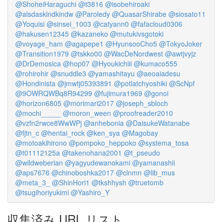
@ShoheiHaraguchi
@t3816
@isobehiroaki
@alsdaskindkindw
@Paroledy
@QuasarShirabe
@siosato11
@Yoquisi
@sinsei_1003
@catyann0
@fafacloud0306
@hakusen12345
@kazaneko
@mutukivsgotoki
@voyage_ham
@agapepe1
@HyunsooCho5
@TokyoJoker
@Transition1979
@tskko00
@WacDeNordwest
@awtjvyjz
@DrDemosica
@hop07
@Hyoukichiii
@kumaco555
@rohirohir
@snuddle3
@yamashitayu
@aeoaiadesu
@Hondinista
@jmwtj05393891
@potlatchyoshiki
@ScNpf
@9OWRQWBq8R94299
@fujimura1969
@gonoi
@horizon6805
@morimari2017
@joseph_sbloch
@mochi_____
@moron_ween
@proofreader2010
@vzfn2rwce8WwWPj
@anhebonia
@DaisukeWatanabe
@fjtn_c
@hentai_rock
@ken_sya
@Magobay
@motoakihirono
@pompoko_heppoko
@systema_tosa
@t01112125a
@takenohana2001
@t_pseudo
@wildweberian
@yagyudewanokami
@yamanashii
@aps7676
@chinoboshka2017
@clnmn
@lib_mus
@meta_3_
@ShinHori1
@tkshhysh
@truetomb
@tsugihoriyukimi
@Yashiro_Y
収集済み URL リスト