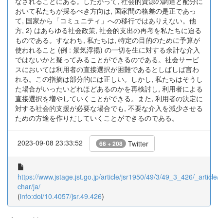
なされることにある。したがって, 社会的資源の調達と配分に
おいて私たちが採るべき方向は, 国家間の格差の是正であっ
て, 国家から「コミュニティ」への移行ではありえない。他
方, 2) はあらゆる社会政策, 社会的支出の再考を私たちに迫る
ものである。すなわち, 私たちは, 特定の目的のために予算が
使われること (例 : 景気浮揚) の一切を生に対する余計な介入
ではないかと疑ってみることができるのである。社会サービ
スにおいては利用者の直接選択が困難であるとしばしば言わ
れる。この指摘は部分的には正しい。しかし, 私たちはそうし
た場合がいったいどれほどあるのかを再検討し, 利用者による
直接選択を増やしていくことができる。また, 利用者の決定に
対する社会的支援が必要な場合でも, 不要な介入を減少させる
ための方途を作りだしていくことができるのである。
2023-09-08 23:33:52
Twitter
66 + 208
https://www.jstage.jst.go.jp/article/jsr1950/49/3/49_3_426/_article
char/ja/
(
info:doi/10.4057/jsr.49.426
)