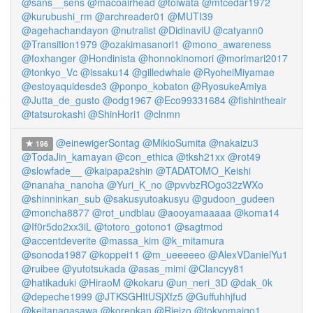
@sans__sens
@macoairhead
@toiwata
@mtcedar1972
@kurubushi_rm
@archreader01
@MUTI39
@agehachandayon
@nutralist
@DidinaviU
@catyann0
@Transition1979
@ozakimasanori1
@mono_awareness
@foxhanger
@Hondinista
@honnokinomori
@morimari2017
@tonkyo_Vc
@issaku14
@gilledwhale
@RyoheiMiyamae
@estoyaquidesde3
@ponpo_kobaton
@RyosukeAmiya
@Jutta_de_gusto
@odg1967
@Eco99331684
@fishintheair
@tatsurokashi
@ShinHori1
@clnmn
@einewigerSontag
@MikioSumita
@nakaizu3
196
@TodaJin_kamayan
@con_ethica
@tksh21xx
@rot49
@slowfade__
@kaipapa2shin
@TADATOMO_Keishi
@nanaha_nanoha
@Yuri_K_no
@pvvbzROgo32zWXo
@shinninkan_sub
@sakusyutoakusyu
@gudoon_gudeen
@moncha8877
@rot_undblau
@aooyamaaaaa
@koma14
@If0r5do2xx3iL
@totoro_gotono1
@sagtmod
@accentdeverite
@massa_kim
@k_mitamura
@sonoda1987
@koppei11
@m_ueeeeeo
@AlexVDanielYu1
@ruibee
@yutotsukada
@asas_mimi
@Clancyy81
@hatikaduki
@HiraoM
@kokaru
@un_neri_3D
@dak_0k
@depeche1999
@JTKSGHItUSjXfz5
@Guffuhhjfud
@keitanagasawa
@korenkan
@Rieizo
@tokyomaigo1