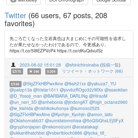
Twitter
(66 users, 67 posts, 208
favorites)
先ごろ亡くなった立岩真也は大まじめにその可能性を追求し
たが果たせなかったわけであるので、今更感あり。
https://t.co/5I8EZPVcP4 https://t.co/dKuQdxutSz
2023-08-02 15:01:28
@shinichiroinaba
(
投稿一覧
)
リツイート・ネットワーク (66)
75
246
0.204
@5lgZFkHBPwxAine
@tksh21xx
@yakuza7_YU
66
@palop13a
@tristar1011
@pvvbzROgo32zWXo
@asaokitan
@D_Yosoji_man
@BARBARA_DARLINg
@HiraoM
@un_neri_3D
@anhebonia
@jindongKT
@high_octane2960
@w_kishida
@nishikokuhonya
@sumoxo2525
@5lgZFkHBPwxAine
@Kyohjin_Kyohjin
@amon_laito
@Oklahomabb37
@sumidatomohisa
@5oQSiQhsLEjSFyX
@gryphonjapan
@nekonoizumi
@aratatakagi
@ukkari8hatchbei
@robertbloch0886
@lycka_till_