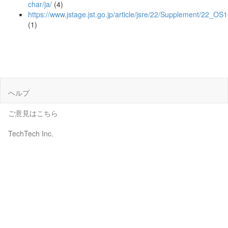
char/ja/
(4)
https://www.jstage.jst.go.jp/article/jsre/22/Supplement/22_OS
(1)
ヘルプ
ご意見はこちら
TechTech Inc.