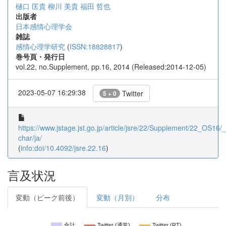
樋口 匡貴
柳川 美貴
福田 哲也
出版者
日本感情心理学会
雑誌
感情心理学研究
(
ISSN:18828817
)
巻号頁・発行日
vol.22, no.Supplement, pp.16, 2014 (Released:2014-12-05)
2023-05-07 16:29:38
Twitter
5 + 0
https://www.jstage.jst.go.jp/article/jsre/22/Supplement/22_OS16/_a
char/ja/
(
info:doi/10.4092/jsre.22.16
)
言及状況
変動（ピーク前後）
変動（月別）
分布
合計
Twitter (通常)
Twitter (RT)