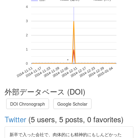
4
3
2
1
*
*
0
2014-12-29
2014-11-11
2014-11-29
2014-12-17
2015-01-04
2014-11-17
2014-12-05
2014-12-23
2014-11-23
2014-12-11
外部データベース (DOI)
DOI Chronograph
Google Scholar
Twitter
(5 users, 5 posts, 0 favorites)
新卒で入った会社で、肉体的にも精神的にもしんどかった