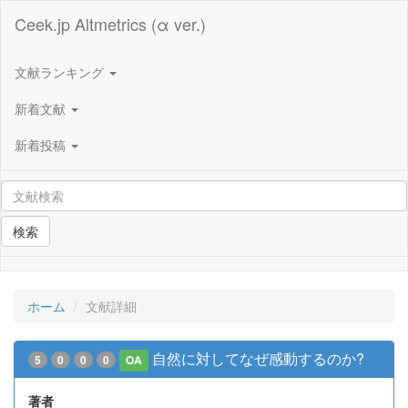
Ceek.jp Altmetrics (α ver.)
文献ランキング
新着文献
新着投稿
検索
ホーム
文献詳細
自然に対してなぜ感動するのか?
5
0
0
0
OA
著者