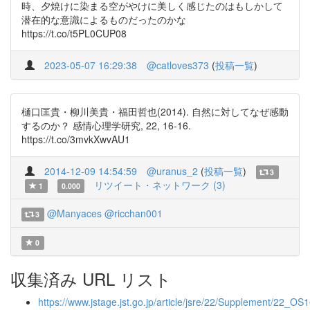
時、夕焼けに染まる空がやけに美しく感じたのはもしかして
潜在的な意識によるものだったのかな
https://t.co/t5PL0CUP08
2023-05-07 16:29:38
@catloves373
(
投稿一覧
)
樋口匡貴・柳川美貴・福田哲也(2014). 自然に対してなぜ感動
するのか？ 感情心理学研究, 22, 16-16.
https://t.co/3mvkXwvAU1
2014-12-09 14:54:59
@uranus_2
(
投稿一覧
)
3
リツイート・ネットワーク (3)
1
0.000
@Manyaces
@ricchan001
3
0
収集済み URL リスト
https://www.jstage.jst.go.jp/article/jsre/22/Supplement/22_OS16