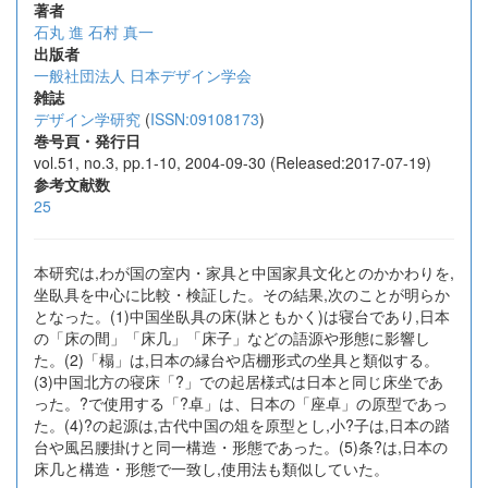
著者
石丸 進
石村 真一
出版者
一般社団法人 日本デザイン学会
雑誌
デザイン学研究
(
ISSN:09108173
)
巻号頁・発行日
vol.51, no.3, pp.1-10, 2004-09-30 (Released:2017-07-19)
参考文献数
25
本研究は,わが国の室内・家具と中国家具文化とのかかわりを,
坐臥具を中心に比較・検証した。その結果,次のことが明らか
となった。(1)中国坐臥具の床(牀ともかく)は寝台であり,日本
の「床の間」「床几」「床子」などの語源や形態に影響し
た。(2)「榻」は,日本の縁台や店棚形式の坐具と類似する。
(3)中国北方の寝床「?」での起居様式は日本と同じ床坐であ
った。?で使用する「?卓」は、日本の「座卓」の原型であっ
た。(4)?の起源は,古代中国の俎を原型とし,小?子は,日本の踏
台や風呂腰掛けと同一構造・形態であった。(5)条?は,日本の
床几と構造・形態で一致し,使用法も類似していた。