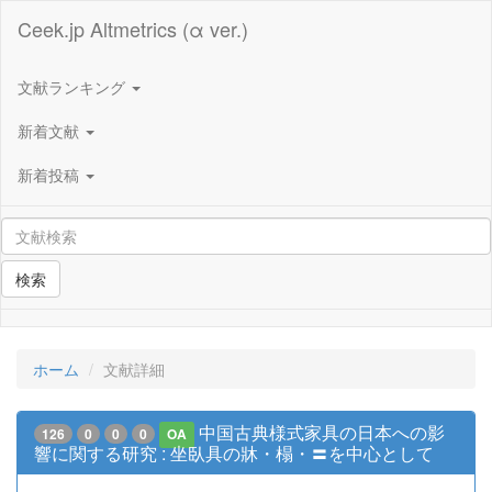
Ceek.jp Altmetrics (α ver.)
文献ランキング
新着文献
新着投稿
検索
ホーム
文献詳細
中国古典様式家具の日本への影
126
0
0
0
OA
響に関する研究 : 坐臥具の牀・榻・〓を中心として