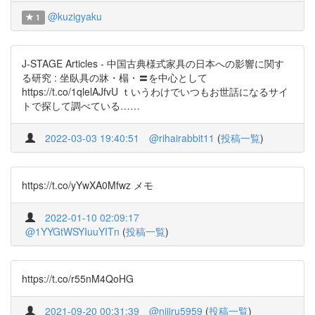
@kuzigyaku
1
J-STAGE Articles - 中国古典様式家具の日本への影響に関す
る研究 : 坐臥具の牀・榻・〓を中心として
https://t.co/1qlelAJfvU ｔいうわけでいつもお世話になるサイ
トで探して調べている……
2022-03-03 19:40:51
@rihairabbit11
(
投稿一覧
)
https://t.co/yYwXA0Mfwz メモ
2022-01-10 02:09:17
@1YYGtWSYIuuYITn
(
投稿一覧
)
https://t.co/r55nM4QoHG
2021-09-20 00:31:39
@nijiru5959
(
投稿一覧
)