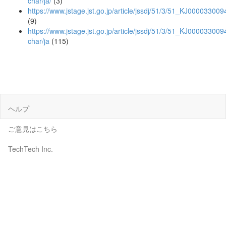
char/ja/
(3)
https://www.jstage.jst.go.jp/article/jssdj/51/3/51_KJ000033009
(9)
https://www.jstage.jst.go.jp/article/jssdj/51/3/51_KJ000033009
char/ja
(115)
ヘルプ
ご意見はこちら
TechTech Inc.