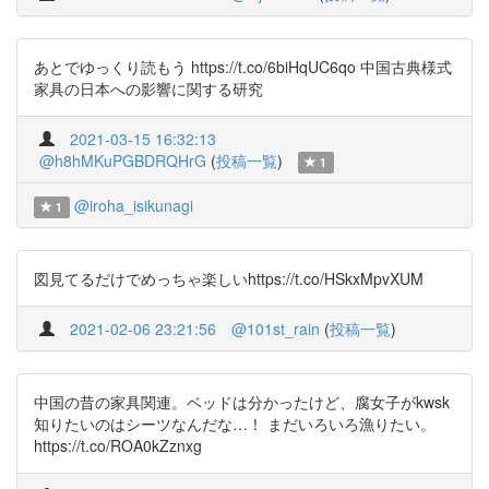
あとでゆっくり読もう https://t.co/6biHqUC6qo 中国古典様式
家具の日本への影響に関する研究
2021-03-15 16:32:13
@h8hMKuPGBDRQHrG
(
投稿一覧
)
1
@iroha_isikunagi
1
図見てるだけでめっちゃ楽しいhttps://t.co/HSkxMpvXUM
2021-02-06 23:21:56
@101st_rain
(
投稿一覧
)
中国の昔の家具関連。ベッドは分かったけど、腐女子がkwsk
知りたいのはシーツなんだな…！ まだいろいろ漁りたい。
https://t.co/ROA0kZznxg