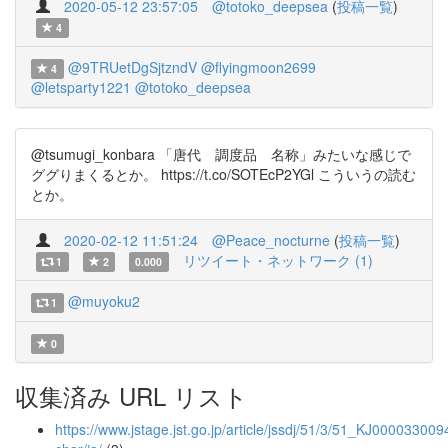
2020-05-12 23:57:05
@totoko_deepsea
(
投稿一覧
)
4
@9TRUetDgSjtzndV
@flyingmoon2699
4
@letsparty1221
@totoko_deepsea
@tsumugi_konbara 「唐代 調度品 名称」みたいな感じで
ググりまくるとか。 https://t.co/SOTEcP2YGl こういうの読む
とか。
2020-02-12 11:51:24
@Peace_nocturne
(
投稿一覧
)
リツイート・ネットワーク (1)
1
2
0.000
@muyoku2
1
0
収集済み URL リスト
https://www.jstage.jst.go.jp/article/jssdj/51/3/51_KJ0000330094