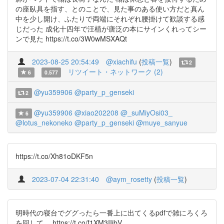
の座臥具を指す、とのことで、見た事のある使い方だと真ん
中を少し開け、ふたりで両端にそれぞれ腰掛けて歓談する感
じだった 成化十四年で汪植が唐泛の本にサインくれってシー
ンで見た https://t.co/3W0wMSXAQt
2023-08-25 20:54:49
@xiachifu
(
投稿一覧
)
2
リツイート・ネットワーク (2)
6
0.577
@yu359906
@party_p_genseki
2
@yu359906
@xiao202208
@_suMiyOsi03_
6
@lotus_nekoneko
@party_p_genseki
@muye_sanyue
https://t.co/Xh81oDKF5n
2023-07-04 22:31:40
@aym_rosetty
(
投稿一覧
)
明時代の寝台でググったら一番上に出てくるpdfで雑にろくろ
を回して… https://t.co/f1XM3IIjbV