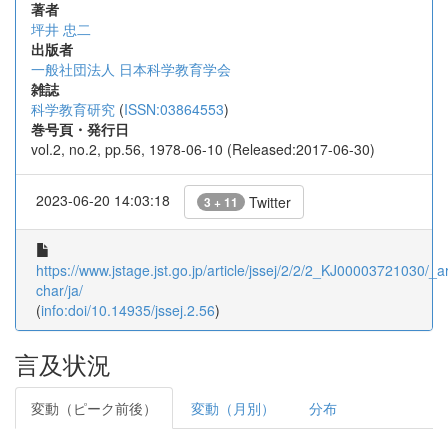
著者
坪井 忠二
出版者
一般社団法人 日本科学教育学会
雑誌
科学教育研究
(
ISSN:03864553
)
巻号頁・発行日
vol.2, no.2, pp.56, 1978-06-10 (Released:2017-06-30)
2023-06-20 14:03:18
Twitter
3 + 11
https://www.jstage.jst.go.jp/article/jssej/2/2/2_KJ00003721030/_art
char/ja/
(
info:doi/10.14935/jssej.2.56
)
言及状況
変動（ピーク前後）
変動（月別）
分布