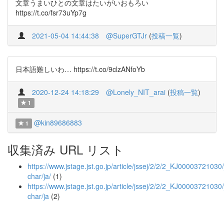
文章うまいひとの文章はたいがいおもろい
https://t.co/fsr73uYp7g
2021-05-04 14:44:38
@SuperGTJr
(
投稿一覧
)
日本語難しいわ… https://t.co/9clzANfoYb
2020-12-24 14:18:29
@Lonely_NIT_arai
(
投稿一覧
)
1
@kin89686883
1
収集済み URL リスト
https://www.jstage.jst.go.jp/article/jssej/2/2/2_KJ00003721030/_
char/ja/
(1)
https://www.jstage.jst.go.jp/article/jssej/2/2/2_KJ00003721030/
char/ja
(2)