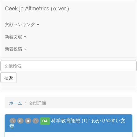
Ceek.jp Altmetrics (α ver.)
文献ランキング
新着文献
新着投稿
検索
ホーム
文献詳細
科学教育随想 (1) : わかりやすい文
3
0
0
0
OA
章