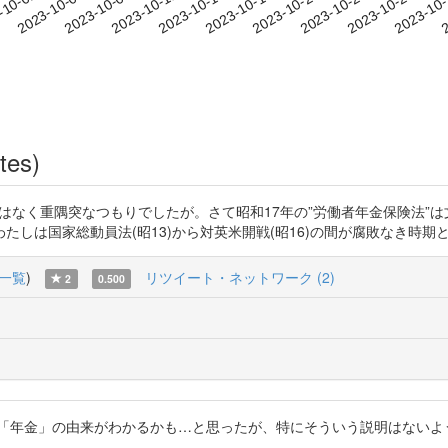
2023-10-23
2023-10-26
2023-10
-10-02
2
2023-10-05
2023-10-08
2023-10-11
2023-10-14
2023-10-17
2023-10-20
tes)
ま。揚げ足ではなく重隅突なつもりでしたが。さて昭和17年の”労働者年金保険
家総動員法(昭13)から対英米開戦(昭16)の間が腐敗なき時期と考えます。 ht
一覧
)
リツイート・ネットワーク (2)
2
0.500
年金」の由来がわかるかも…と思ったが、特にそういう説明はないようだった 