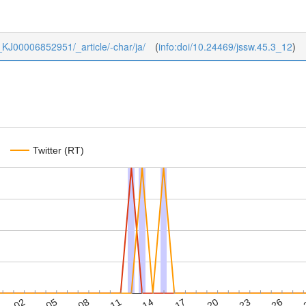
45_KJ00006852951/_article/-char/ja/
(
info:doi/10.24469/jssw.45.3_12
)
Twitter (RT)