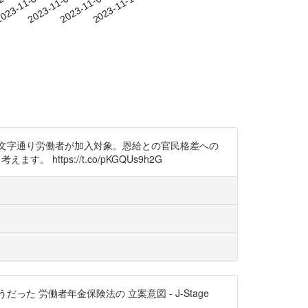
-29
023-11-01
2023-11-04
2023-11-07
2023-11-10
法”は文字通り労働者が加入対象。恩給との官民格差への
tps://t.co/pKGQUs9h2G
労働者年金保険法の 立案意図 - J-Stage