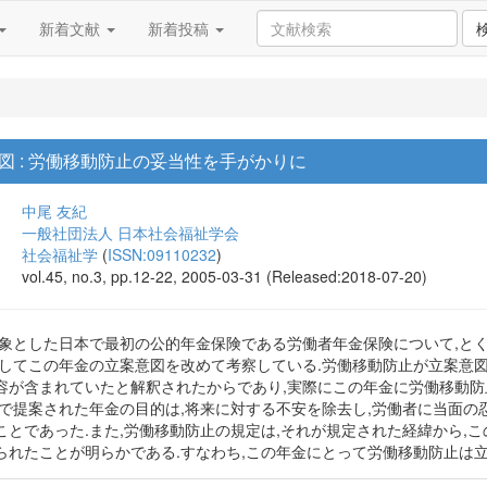
新着文献
新着投稿
 : 労働移動防止の妥当性を手がかりに
中尾 友紀
一般社団法人 日本社会福祉学会
社会福祉学
(
ISSN:09110232
)
vol.45, no.3, pp.12-22, 2005-03-31 (Released:2018-07-20)
対象とした日本で最初の公的年金保険である労働者年金保険について,と
おしてこの年金の立案意図を改めて考察している.労働移動防止が立案意
容が含まれていたと解釈されたからであり,実際にこの年金に労働移動防
申で提案された年金の目的は,将来に対する不安を除去し,労働者に当面の
とであった.また,労働移動防止の規定は,それが規定された経緯から,
られたことが明らかである.すなわち,この年金にとって労働移動防止は