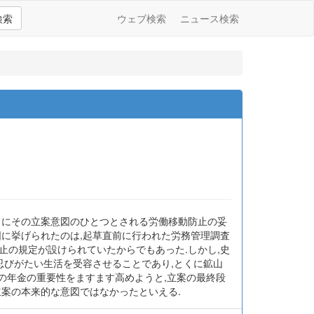
検索
ウェブ検索
ニュース検索
くにその立案意図のひとつとされる労働移動防止の妥
図に挙げられたのは,起草直前に行われた労務管理調査
止の規定が設けられていたからでもあった.しかし,史
忍びがたい生活を受容させることであり,とくに鉱山
この年金の重要性をますます高めようと,立案の最終段
立案の本来的な意図ではなかったといえる.