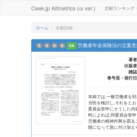
Ceek.jp Altmetrics (α ver.)
文献ランキング
ホーム
文献詳細
労働者年金保険法の立案意図
5
0
0
0
OA
著者
出版者
雑誌
巻号頁・発行日
本稿では,一般労働者を
当性を検討し,それをと
委員会答申にそうした内
料によれば,同委員会答
労働者の精神作興を図るこ
階になって急に付け加え