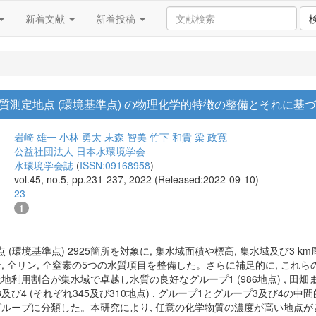
新着文献
新着投稿
質測定地点 (環境基準点) の物理化学的特徴の整備とそれに基
岩崎 雄一
小林 勇太
末森 智美
竹下 和貴
梁 政寛
公益社団法人 日本水環境学会
水環境学会誌
(
ISSN:09168958
)
vol.45, no.5, pp.231-237, 2022 (Released:2022-09-10)
23
1
環境基準点) 2925箇所を対象に, 集水域面積や標高, 集水域及び3 km周
量, 全リン, 全窒素の5つの水質項目を整備した。さらに補足的に, これ
土地利用割合が集水域で卓越し水質の良好なグループ1 (986地点) , 
び4 (それぞれ345及び310地点) , グループ1とグループ3及び4の中
グループに分類した。本研究により, 任意の化学物質の濃度が高い地点