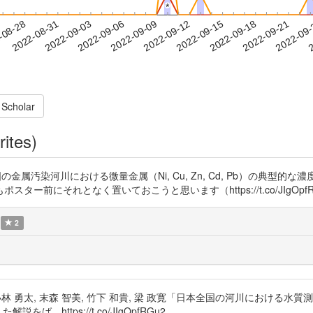
*
*
2022-09-18
2022-09-21
2022-09
-08-28
2
2022-08-31
2022-09-03
2022-09-06
2022-09-09
2022-09-12
2022-09-15
 Scholar
rites)
金属汚染河川における微量金属（Ni, Cu, Zn, Cd, Pb）の典型的
前にそれとなく置いておこうと思います（https://t.co/JIgOpfR
2
小林 勇太, 末森 智美, 竹下 和貴, 梁 政寛「日本全国の河川における水
https://t.co/JIgOpfRGu2