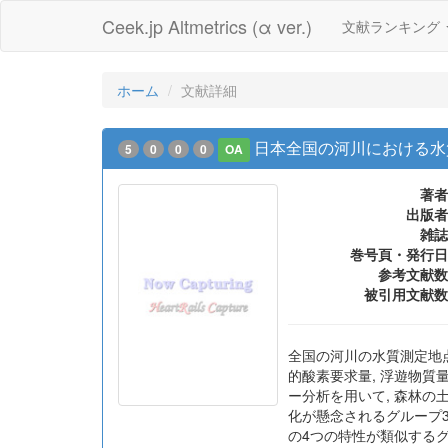
Ceek.jp Altmetrics (α ver.)
文献ランキング
ホーム
文献詳細
日本全国の河川における水
5
0
0
0
OA
著者
出版者
雑誌
巻号頁・発行日
参考文献数
被引用文献数
全国の河川の水質測定地点 (
的酸素要求量, 浮遊物質
ー分析を用いて, 森林の
化が懸念されるグループ3及
の4つの特性が類似する