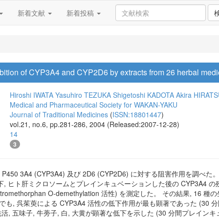
新着文献
新着投稿
bition of CYP3A4 and CYP2D6 by extracts from 26 herbal medi
Hiroshi IWATA
Yasuhiro TEZUKA
Shigetoshi KADOTA
Akira HIRAT
Medical and Pharmaceutical Society for WAKAN-YAKU
Journal of Traditional Medicines
(
ISSN:18801447
)
vol.21, no.6, pp.281-286, 2004 (Released:2007-12-28)
14
3
P450 3A4 (CYP3A4) 及び 2D6 (CYP2D6) に対する阻害作
, ヒト肝ミクロソームとプレインキュベーションした後の CYP3A4 の残存活性 (ery
xtromethorphan O-demethylation 活性) を測定した。 その結果
でも, 呉茱萸による CYP3A4 活性の低下作用が最も顕著であった (3
木, 羌活, 五味子, 牛蒡子, 白, 大黄が顕著な低下を示した (30 分間プ