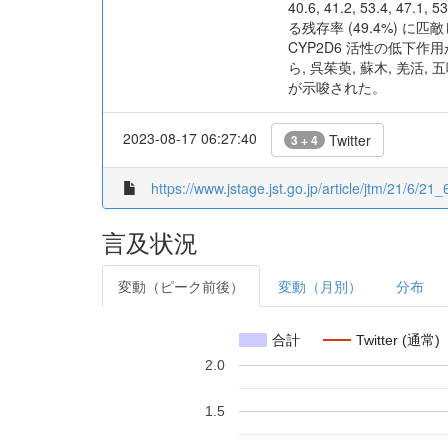
40.6, 41.2, 53.4, 
る残存率 (49.4%) 
CYP2D6 活性の低下作
ら, 呉茱萸, 蘇木, 羌活, 
が示唆された。
2023-08-17 06:27:40
Twitter
3 + 4
https://www.jstage.jst.go.jp/article/jtm/21/6/21_
言及状況
変動（ピーク前後）
変動（月別）
分布
合計
Twitter (通常)
2.0
1.5