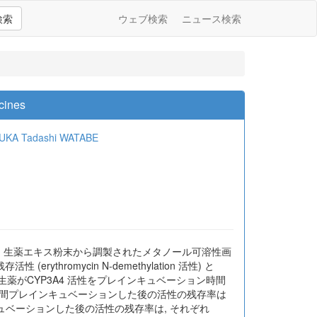
検索
ウェブ検索
ニュース検索
cines
SUKA
Tadashi WATABE
用を調べた。 生薬エキス粉末から調製されたメタノール可溶性画
thromycin N-demethylation 活性) と
, 16 種の生薬がCYP3A4 活性をプレインキュベーション時間
0 分間プレインキュベーションした後の活性の残存率は
レインキュベーションした後の活性の残存率は, それぞれ