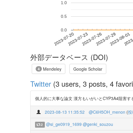
1.0
0.5
0.0
2023-07-26
2023-07-29
2023-08-01
2023
2023-07-20
2023-07-23
外部データベース (DOI)
Mendeley
Google Scholar
4
Twitter
(3 users, 3 posts, 4 favori
個人的に大事な論文 漢方もいがいとCYP3A4阻害するし、何な
2023-08-13 11:35:52
@C6H5OH_menon
(
投
@si_ge0919_1699
@genki_souzou
2