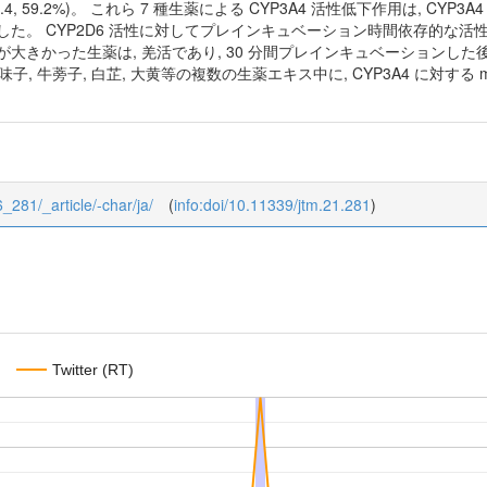
47.1, 53.4, 59.2%)。 これら 7 種生薬による CYP3A4 活性低下作用は, C
に匹敵した。 CYP2D6 活性に対してプレインキュベーション時間依存的な活
用が大きかった生薬は, 羌活であり, 30 分間プレインキュベーションした
五味子, 牛蒡子, 白芷, 大黄等の複数の生薬エキス中に, CYP3A4 に対する metab
6_281/_article/-char/ja/
(
info:doi/10.11339/jtm.21.281
)
Twitter (RT)