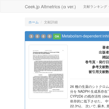
Ceek.jp Altmetrics (α ver.)
文献ランキング
ホーム
文献詳細
Metabolism-dependent inhi
3
0
0
0
OA
著者
出版者
雑誌
巻号頁・発行日
参考文献数
被引用文献数
26 種の生薬のシトクロム 
分を NADPH 生成系存在下
CYP2D6 の残存活性 (de
依存的に低下させた。 中
22.3%)。 次いで, 蘇