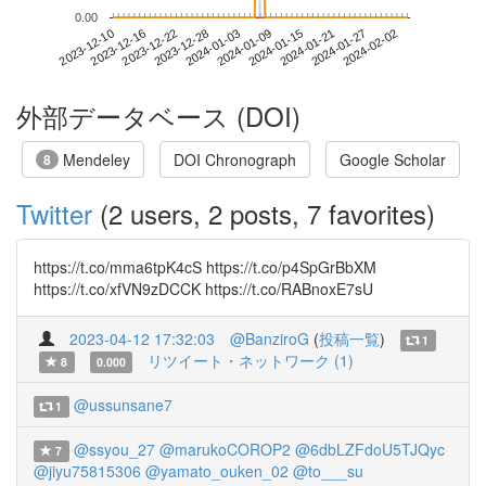
0.00
2024-01-27
2023-12-10
2023-12-28
2024-01-15
2024-02-02
2023-12-16
2024-01-03
2024-01-21
2023-12-22
2024-01-09
外部データベース (DOI)
Mendeley
DOI Chronograph
Google Scholar
8
Twitter
(2 users, 2 posts, 7 favorites)
https://t.co/mma6tpK4cS https://t.co/p4SpGrBbXM
https://t.co/xfVN9zDCCK https://t.co/RABnoxE7sU
2023-04-12 17:32:03
@BanziroG
(
投稿一覧
)
1
リツイート・ネットワーク (1)
8
0.000
@ussunsane7
1
@ssyou_27
@marukoCOROP2
@6dbLZFdoU5TJQyc
7
@jiyu75815306
@yamato_ouken_02
@to___su