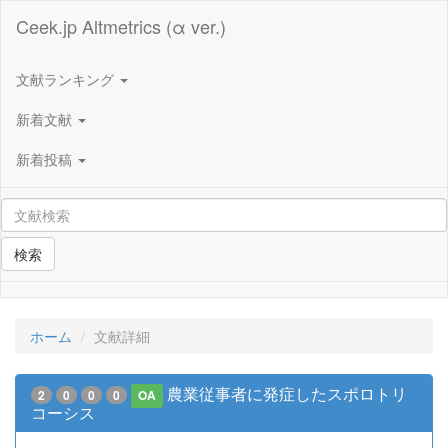
Ceek.jp Altmetrics (α ver.)
文献ランキング
新着文献
新着投稿
検索
ホーム
文献詳細
農業従事者に発症したスポロトリ
2
0
0
0
OA
コーシス