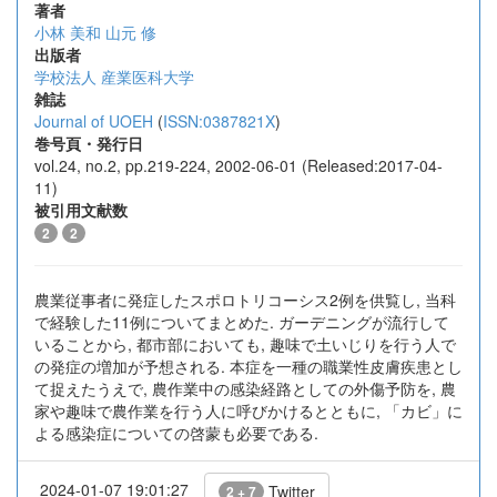
著者
小林 美和
山元 修
出版者
学校法人 産業医科大学
雑誌
Journal of UOEH
(
ISSN:0387821X
)
巻号頁・発行日
vol.24, no.2, pp.219-224, 2002-06-01 (Released:2017-04-
11)
被引用文献数
2
2
農業従事者に発症したスポロトリコーシス2例を供覧し, 当科
で経験した11例についてまとめた. ガーデニングが流行して
いることから, 都市部においても, 趣味で土いじりを行う人で
の発症の増加が予想される. 本症を一種の職業性皮膚疾患とし
て捉えたうえで, 農作業中の感染経路としての外傷予防を, 農
家や趣味で農作業を行う人に呼びかけるとともに, 「カビ」に
よる感染症についての啓蒙も必要である.
2024-01-07 19:01:27
Twitter
2 + 7