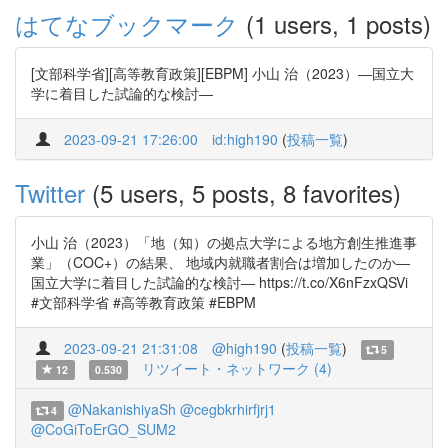
はてなブックマーク
(1 users, 1 posts)
[文部科学省][高等教育政策][EBPM] 小山 治（2023）―国立大
学に着目した試論的な検討―
2023-09-21 17:26:00
id:high190
(
投稿一覧
)
Twitter
(5 users, 5 posts, 8 favorites)
小山 治（2023）「地（知）の拠点大学による地方創生推進事
業」（COC+）の結果、 地域内就職者割合は増加したのか―
国立大学に着目した試論的な検討― https://t.co/X6nFzxQSVi
#文部科学省 #高等教育政策 #EBPM
2023-09-21 21:31:08
@high190
(
投稿一覧
)
5
リツイート・ネットワーク (4)
12
0.530
@NakanishiyaSh
@cegbkrhirfjrj1
4
@CoGiToErGO_SUM2