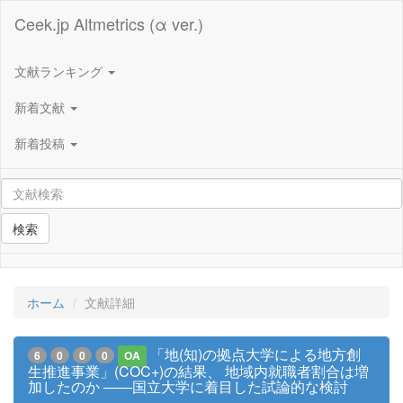
Ceek.jp Altmetrics (α ver.)
文献ランキング
新着文献
新着投稿
検索
ホーム
文献詳細
「地(知)の拠点大学による地方創
6
0
0
0
OA
生推進事業」(COC+)の結果、 地域内就職者割合は増
加したのか ――国立大学に着目した試論的な検討
――