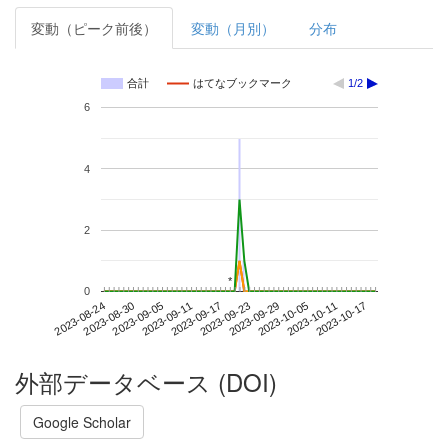
変動（ピーク前後）
変動（月別）
分布
合計
はてなブックマーク
1/2
6
4
2
*
*
0
2023-10-11
2023-08-24
2023-09-11
2023-09-29
2023-10-17
2023-08-30
2023-09-17
2023-10-05
2023-09-05
2023-09-23
外部データベース (DOI)
Google Scholar