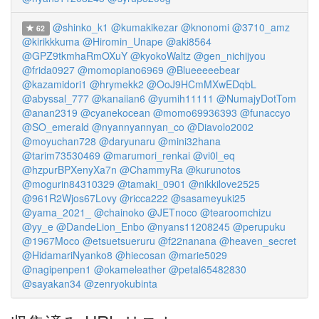
@shinko_k1
@kumakikezar
@knonomi
@3710_amz
62
@kirikkkuma
@Hiromin_Unape
@aki8564
@GPZ9tkmhaRmOXuY
@kyokoWaltz
@gen_nichijyou
@frida0927
@momopiano6969
@Blueeeeebear
@kazamidori1
@hrymekk2
@OoJ9HCmMXwEDqbL
@abyssal_777
@kanaiian6
@yumih11111
@NumajyDotTom
@anan2319
@cyanekocean
@momo69936393
@funaccyo
@SO_emerald
@nyannyannyan_co
@Diavolo2002
@moyuchan728
@daryunaru
@mini32hana
@tarim73530469
@marumori_renkai
@vi0l_eq
@hzpurBPXenyXa7n
@ChammyRa
@kurunotos
@mogurin84310329
@tamaki_0901
@nikkilove2525
@961R2Wjos67Lovy
@ricca222
@sasameyuki25
@yama_2021_
@chainoko
@JETnoco
@tearoomchizu
@yy_e
@DandeLion_Enbo
@nyans11208245
@perupuku
@1967Moco
@etsuetsueruru
@f22nanana
@heaven_secret
@HidamariNyanko8
@hiecosan
@marie5029
@nagipenpen1
@okameleather
@petal65482830
@sayakan34
@zenryokubinta