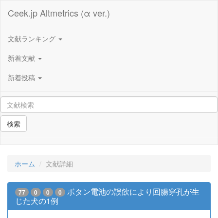
Ceek.jp Altmetrics (α ver.)
文献ランキング
新着文献
新着投稿
検索
ホーム
文献詳細
ボタン電池の誤飲により回腸穿孔が生
77
0
0
0
じた犬の1例