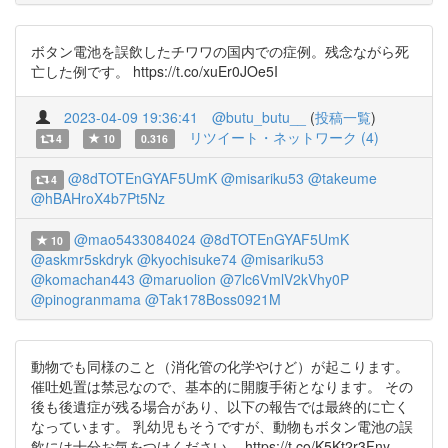
ボタン電池を誤飲したチワワの国内での症例。残念ながら死
亡した例です。 https://t.co/xuEr0JOe5I
2023-04-09 19:36:41
@butu_butu__
(
投稿一覧
)
リツイート・ネットワーク (4)
4
10
0.316
@8dTOTEnGYAF5UmK
@misariku53
@takeume
4
@hBAHroX4b7Pt5Nz
@mao5433084024
@8dTOTEnGYAF5UmK
10
@askmr5skdryk
@kyochisuke74
@misariku53
@komachan443
@maruolion
@7lc6VmlV2kVhy0P
@pinogranmama
@Tak178Boss0921M
動物でも同様のこと（消化管の化学やけど）が起こります。
催吐処置は禁忌なので、基本的に開腹手術となります。 その
後も後遺症が残る場合があり、以下の報告では最終的に亡く
なっています。 乳幼児もそうですが、動物もボタン電池の誤
飲には十分お気をつけください。 https://t.co/K5Kt2r3Fny