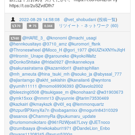
https://t.co/2uSZvdDfh7
2022-08-29 14:58:08
@vet_shobudani
(
投稿一覧
)
リツイート・ネットワーク (60)
70
75
0.344
@HARE_3_
@knonomi
@machi_usagi
60
@hennkousitayo
@3710_amz
@kuromori_ffsnk
@Throneswheel
@Moco_H
@gori_1977
@6UlZf4XNYivJfqH
@Hiromin_Unape
@garouneko
@kyokoWaltz
@DonkoShitake
@frida0927
@mikannekoya
@sakurasiratama
@kazamidori1
@astraphilian
@mh_ameuta
@hina_tsuki_mh
@souko_ja
@abyssal_777
@ajiantamgo
@akht_sekishin
@kanaiian6
@wyntons
@yumih11111
@momo69936393
@Diavolo2002
@bleezing0508
@tsukigase_m
@konohaan2
@w31903673
@ymk15xxx
@nmmr13
@uyunnie
@tarim73530469
@kazkairi
@kmaykszk
@vi0l_eq
@lemmonquartz
@hzpurBPXenyXa7n
@xxbagamixx
@mogurin84310329
@asanos
@ChammyRa
@pukumaru_update
@ruriomomokotaro
@961R2Wjos67Lovy
@JETnoco
@izumibaaya
@nekokaburi1971
@DandeLion_Enbo
@nyans11208245
@syrup5200g