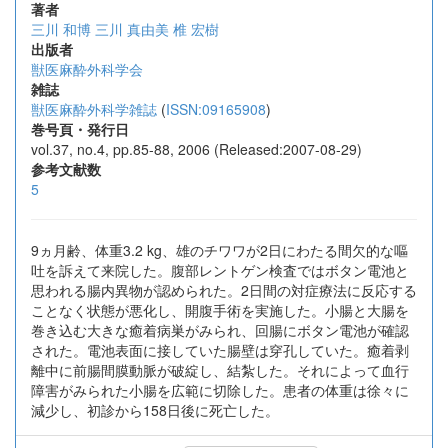
著者
三川 和博
三川 真由美
椎 宏樹
出版者
獣医麻酔外科学会
雑誌
獣医麻酔外科学雑誌
(
ISSN:09165908
)
巻号頁・発行日
vol.37, no.4, pp.85-88, 2006 (Released:2007-08-29)
参考文献数
5
9ヵ月齢、体重3.2 kg、雄のチワワが2日にわたる間欠的な嘔
吐を訴えて来院した。腹部レントゲン検査ではボタン電池と
思われる腸内異物が認められた。2日間の対症療法に反応する
ことなく状態が悪化し、開腹手術を実施した。小腸と大腸を
巻き込む大きな癒着病巣がみられ、回腸にボタン電池が確認
された。電池表面に接していた腸壁は穿孔していた。癒着剥
離中に前腸間膜動脈が破綻し、結紮した。それによって血行
障害がみられた小腸を広範に切除した。患者の体重は徐々に
減少し、初診から158日後に死亡した。