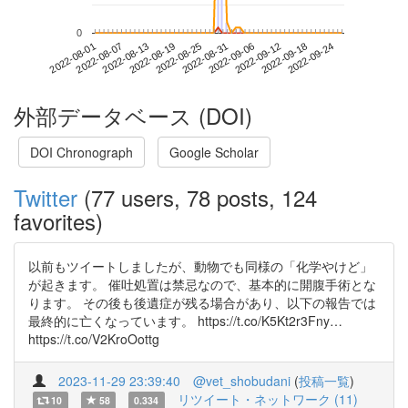
0
2022-09-18
2022-08-01
2022-08-19
2022-09-06
2022-09-24
2022-08-07
2022-08-25
2022-09-12
2022-08-13
2022-08-31
外部データベース (DOI)
DOI Chronograph
Google Scholar
Twitter
(77 users, 78 posts, 124
favorites)
以前もツイートしましたが、動物でも同様の「化学やけど」
が起きます。 催吐処置は禁忌なので、基本的に開腹手術とな
ります。 その後も後遺症が残る場合があり、以下の報告では
最終的に亡くなっています。 https://t.co/K5Kt2r3Fny…
https://t.co/V2KroOottg
2023-11-29 23:39:40
@vet_shobudani
(
投稿一覧
)
リツイート・ネットワーク (11)
10
58
0.334