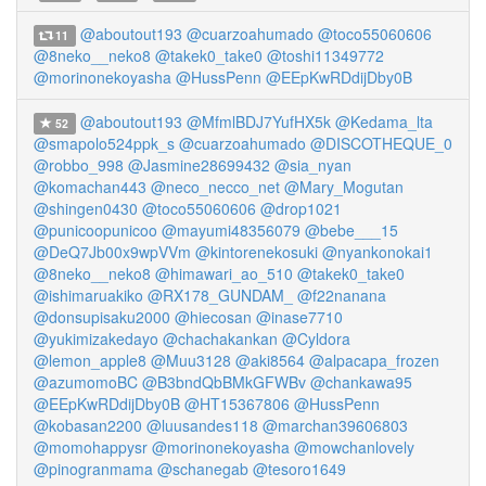
@aboutout193
@cuarzoahumado
@toco55060606
11
@8neko__neko8
@takek0_take0
@toshi11349772
@morinonekoyasha
@HussPenn
@EEpKwRDdijDby0B
@aboutout193
@MfmlBDJ7YufHX5k
@Kedama_lta
52
@smapolo524ppk_s
@cuarzoahumado
@DISCOTHEQUE_0
@robbo_998
@Jasmine28699432
@sia_nyan
@komachan443
@neco_necco_net
@Mary_Mogutan
@shingen0430
@toco55060606
@drop1021
@punicoopunicoo
@mayumi48356079
@bebe___15
@DeQ7Jb00x9wpVVm
@kintorenekosuki
@nyankonokai1
@8neko__neko8
@himawari_ao_510
@takek0_take0
@ishimaruakiko
@RX178_GUNDAM_
@f22nanana
@donsupisaku2000
@hiecosan
@inase7710
@yukimizakedayo
@chachakankan
@Cyldora
@lemon_apple8
@Muu3128
@aki8564
@alpacapa_frozen
@azumomoBC
@B3bndQbBMkGFWBv
@chankawa95
@EEpKwRDdijDby0B
@HT15367806
@HussPenn
@kobasan2200
@luusandes118
@marchan39606803
@momohappysr
@morinonekoyasha
@mowchanlovely
@pinogranmama
@schanegab
@tesoro1649