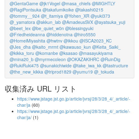
@GentaGame
@jk1Vogel
@masa_chiefs
@MIGHTLY
@RagiPontsuka
@takafumikoike
@takashi0215
@tommy__924
@t_itamiya
@Yohen_XR
@yuki373
@_yamatora
@akkun_lab
@AmadeusSVX
@ayatsuka_yuji
@beet_lex
@be_quiet_w0n
@blessingyuki
@Friedheideanna
@hiddenotna
@hiro5550
@HomeiMiyashita
@hwtnv
@ikkou
@ISCA2023_KC
@Jes_dha
@kaito_mrmt
@kawauso_kun
@Keita_Saiki_
@kikka_toru
@komanbe
@ksasao
@masayukiyama
@mina20_b
@myrmecoleon
@OKAZAKIHRC
@RuinDig
@RukiRuki475
@sunakichiwide
@take_iwa_kk
@tastructure
@the_new_kikka
@triprod1829
@yumu19
@_tokuda
収集済み URL リスト
https://www.jstage.jst.go.jp/article/jvrsj/28/3/28_4/_article/-
char/ja
(60)
https://www.jstage.jst.go.jp/article/jvrsj/28/3/28_4/_article/-
char/ja/
(1)