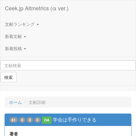
Ceek.jp Altmetrics (α ver.)
文献ランキング
新着文献
新着投稿
検索
ホーム
文献詳細
学会は手作りできる
61
0
0
0
OA
著者