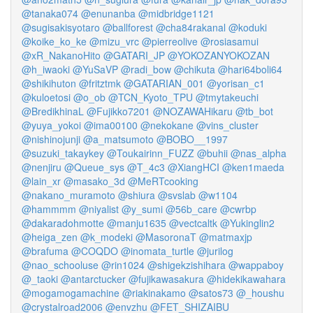
@tanaka074
@enunanba
@midbridge1121
@sugisakisyotaro
@ballforest
@cha84rakanal
@koduki
@koike_ko_ke
@mizu_vrc
@pierreolive
@rosiasamui
@xR_NakanoHito
@GATARI_JP
@YOKOZANYOKOZAN
@h_iwaoki
@YuSaVP
@radi_bow
@chikuta
@hari64boli64
@shikihuton
@fritztmk
@GATARIAN_001
@yorisan_c1
@kuloetosi
@o_ob
@TCN_Kyoto_TPU
@tmytakeuchi
@BredikhinaL
@Fujikko7201
@NOZAWAHikaru
@tb_bot
@yuya_yokoi
@ima00100
@nekokane
@vins_cluster
@nishinojunji
@a_matsumoto
@BOBO__1997
@suzuki_takaykey
@Toukairinn_FUZZ
@buhii
@nas_alpha
@nenjiru
@Queue_sys
@T_4c3
@XiangHCI
@ken1maeda
@lain_xr
@masako_3d
@MeRTcooking
@nakano_muramoto
@shiura
@svslab
@w1104
@hammmm
@niyalist
@y_sumi
@56b_care
@cwrbp
@dakaradohmotte
@manju1635
@vectcaltk
@Yukinglin2
@heiga_zen
@k_modeki
@MasoronaT
@matmaxjp
@brafuma
@COQDO
@inomata_turtle
@jurilog
@nao_schooluse
@rin1024
@shigekzishihara
@wappaboy
@_taoki
@antarctucker
@fujikawasakura
@hidekikawahara
@mogamogamachine
@riakinakamo
@satos73
@_houshu
@crystalroad2006
@envzhu
@FET_SHIZAIBU