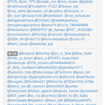
@TCN_Kyoto_TPU
@rinatie_ceo
@vins_cluster
@g0dziIa
@nishinojunji
@Toukairinn_FUZZ
@Queue_sys
@nas_alpha
@masako_3d
@matiere
@hiroyuki_xr
@y_sumi
@manju1635
@hoshistar81
@nao_schooluse
@shigekzishihara
@COQDO
@hidekikawahara
@mogamogamachine
@satos73
@7u7a_TAKASHIMA
@GentaGame
@MIGHTLY
@t_itamiya
@FET_SHIZAIBU
@myrmecoleon
@RuinDig
@narumin
@masayukiyama
@3939_99
@mito173
@kuronekodaisuki
@yumu19
@kizm_naoya
@ayatsuka_yuji
@tkdsym2
@GxrPep
@yui_m_flow
@AIcia_Solid
178
@hello_ai_forum
@kani_s
@ToNTo_kosen2423
@Juliconyan
@YIN_Inyueru
@YukiIkeda0810
@_akira_murakami
@KoichiroEto
@garnetlynx777
@yasuhiro_hida
@tokumadayo
@Techonor
@gesh_talt
@singinsingin
@gakugakudaruma
@aikonmb
@sachikokoi
@kougaku
@DenDen047
@ShmzTsy
@YjO4n733Lml78lg
@tshino_ssr
@t_inamura
@ytnm0520
@yuhkis
@tokeyneale
@follow_against
@katsuta_harumi
@yosuke29
@AOI_pawn
@su_my
@zunkizzz
@orbi_ko
@s_kajita
@smorizawa
@higekita1
@deon_talk
@MakiharalaboPrj
@ano2math5
@n_sugiura
@fura
@kanair_jp
@nak_dora93