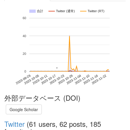
合計
Twitter (通常)
Twitter (RT)
60
40
20
*
*
0
2023-11-16
2023-09-29
2023-10-17
2023-11-04
2023-11-22
2023-10-05
2023-10-23
2023-11-10
2023-10-11
2023-10-29
外部データベース (DOI)
Google Scholar
Twitter
(61 users, 62 posts, 185