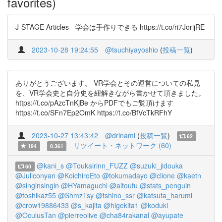
favorites)
J-STAGE Articles - 学会は手作りできる https://t.co/ri7JorijRE
2023-10-28 19:24:55
@tsuchiyayoshio
(
投稿一覧
)
ありがとうございます。 VR学会とその運営についての私見
を、VR学会史と自分史を紐解きながら書かせて頂きました。
https://t.co/pAzcTnKjBe からPDFでもご覧頂けます
https://t.co/SFn7Ep2OmK https://t.co/BfVcTkRFhY
2023-10-27 13:43:42
@drinami
(
投稿一覧
)
62
リツイート・ネットワーク (60)
194
0.361
@kani_s
@Toukairinn_FUZZ
@suzuki_jidouka
60
@Juliconyan
@KoichiroEto
@tokumadayo
@clione
@kaetn
@singinsingin
@HYamaguchi
@aitoufu
@stats_penguin
@toshikaz55
@ShmzTsy
@tshino_ssr
@katsuta_harumi
@crow19886433
@s_kajita
@higekita1
@koduki
@OculusTan
@pierreolive
@cha84rakanal
@ayupate