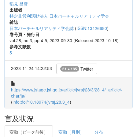
稲見 昌彦
出版者
特定非営利活動法人 日本バーチャルリアリティ学会
雑誌
日本バーチャルリアリティ学会誌
(
ISSN:13426680
)
巻号頁・発行日
vol.28, no.3, pp.4-5, 2023-09-30 (Released:2023-10-18)
参考文献数
5
2023-11-24 14:22:53
Twitter
61 + 185
https://www.jstage.jst.go.jp/article/jvrsj/28/3/28_4/_article/-
char/ja/
(
info:doi/10.18974/jvrsj.28.3_4
)
言及状況
変動（ピーク前後）
変動（月別）
分布