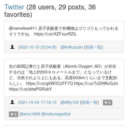
Twitter
(28 users, 29 posts, 36
favorites)
@nameless911 原子状酸素で有機物はゴリゴリもってかれる
そうですね。 https://t.co/XZFxuvRZtL
2023-10-15 23:04:50
@kirikuzudo
(
投稿一覧
)
先の新聞記事だと原子状酸素（Atomic Oxygen: AO）が存在
するのは「地上約500キロメートルまで」となっているけ
ど、当然それより上にもある。高度600kmくらいまで支配的
らしい。 https://t.co/g9WOCzFF7Q https://t.co/TuDHlKvGJm
https://t.co/j4twPGRubY
2021-10-04 17:16:15
@ditty100
(
投稿一覧
)
2
@emc1806
@nobunaga504
2