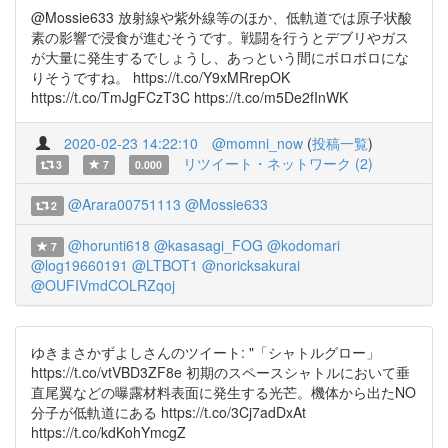
@Mossie633 放射線や紫外線等のほか、低軌道では原子状酸
素の影響で浸食が進むそうです。戦闘を行うとデブリやガス
が大量に発生するでしょうし、あっという間にボロボロにな
りそうですね。 https://t.co/Y9xMRrepOK
https://t.co/TmJgFCzT3C https://t.co/m5De2fInWK
2020-02-23 14:22:10
@momni_now
(
投稿一覧
)
リツイート・ネットワーク (2)
3
7
0.000
@Arara00751113
@Mossie633
2
@horunti618
@kasasagi_FOG
@kodomari
7
@log19660191
@LTBOT1
@noricksakurai
@OUFIVmdCOLRZqoj
ゆきまさかずよしさんのツイート: "「シャトルグロー」
https://t.co/vtVBD3ZF8e 初期のスペースシャトルにおいて垂
直尾翼などの曝露材料表面に発生する光芒。機体から出たNO
分子が低軌道にある https://t.co/3Cj7adDxAt
https://t.co/kdKohYmcgZ