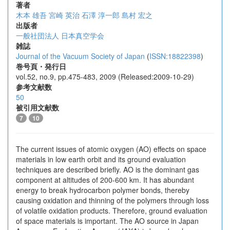
著者
木本 雄吾
宮崎 英治
石澤 淳一郎
島村 宏之
出版者
一般社団法人 日本真空学会
雑誌
Journal of the Vacuum Society of Japan
(
ISSN:18822398
)
巻号頁・発行日
vol.52, no.9, pp.475-483, 2009 (Released:2009-10-29)
参考文献数
50
被引用文献数
7
10
The current issues of atomic oxygen (AO) effects on space
materials in low earth orbit and its ground evaluation
techniques are described briefly. AO is the dominant gas
component at altitudes of 200-600 km. It has abundant
energy to break hydrocarbon polymer bonds, thereby
causing oxidation and thinning of the polymers through loss
of volatile oxidation products. Therefore, ground evaluation
of space materials is important. The AO source in Japan