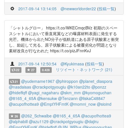
2017-09-14 13:14:05
@newworldorder22
(
投稿一覧
)
「シャトルグロー」 https://t.co/WKECmqcBVz 初期のスペー
スシャトルにおいて垂直尾翼などの曝露材料表面に発生する
光芒。機体から出たNO分子が低軌道にある原子状酸素と衝突
し、励起して光る。原子状酸素による被覆劣化が問題となり
素材改良が行なわれた https://t.co/pizJFnnKvJ
2017-09-14 12:50:54
@Kyukimasa
(
投稿一覧
)
リツイート・ネットワーク (21)
22
27
0.428
@yudemame1967
@phiroppon
@planet_diaspora
21
@nasdaisas
@crackpotgyougiu
@k10an22to
@ponzz
@hideffqff
@yagi_nagaharu
@skm_mm
@kyomoguchan
@8165_4_65A
@kensukw
@Tenzann
@liskaC48847
@acupofhottea9
@EmptYHFmtK
@momni_now
@sioind
@262_Schwalbe
@8165_4_65A
@acupofhottea9
26
@alphabill
@azu1129
@crackpotgyougiu
@dajiru
@EmptYHFmtK
@hideffqff
@JIN_WPlus
@kyomoguchan