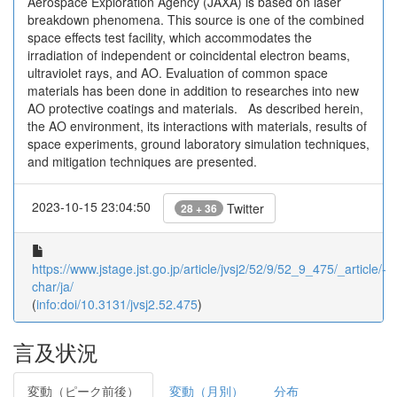
Aerospace Exploration Agency (JAXA) is based on laser
breakdown phenomena. This source is one of the combined
space effects test facility, which accommodates the
irradiation of independent or coincidental electron beams,
ultraviolet rays, and AO. Evaluation of common space
materials has been done in addition to researches into new
AO protective coatings and materials. As described herein,
the AO environment, its interactions with materials, results of
space experiments, ground laboratory simulation techniques,
and mitigation techniques are presented.
2023-10-15 23:04:50
Twitter
28 + 36
https://www.jstage.jst.go.jp/article/jvsj2/52/9/52_9_475/_article/-
char/ja/
(
info:doi/10.3131/jvsj2.52.475
)
言及状況
変動（ピーク前後）
変動（月別）
分布