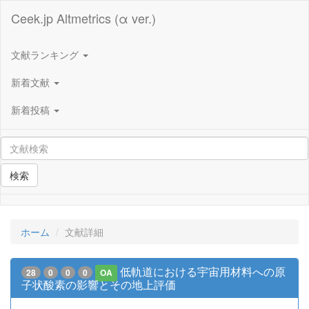
Ceek.jp Altmetrics (α ver.)
文献ランキング
新着文献
新着投稿
検索
ホーム
文献詳細
低軌道における宇宙用材料への原
28
0
0
0
OA
子状酸素の影響とその地上評価