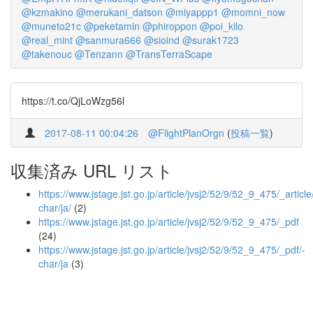
@kzmakino
@merukani_datson
@miyappp1
@momni_now
@muneto21c
@peketamin
@phiroppon
@poi_kilo
@real_mint
@sanmura666
@sioind
@surak1723
@takenouc
@Tenzann
@TransTerraScape
https://t.co/QjLoWzg56l
2017-08-11 00:04:26
@FlightPlanOrgn
(
投稿一覧
)
収集済み URL リスト
https://www.jstage.jst.go.jp/article/jvsj2/52/9/52_9_475/_article
char/ja/
(2)
https://www.jstage.jst.go.jp/article/jvsj2/52/9/52_9_475/_pdf
(24)
https://www.jstage.jst.go.jp/article/jvsj2/52/9/52_9_475/_pdf/-
char/ja
(3)