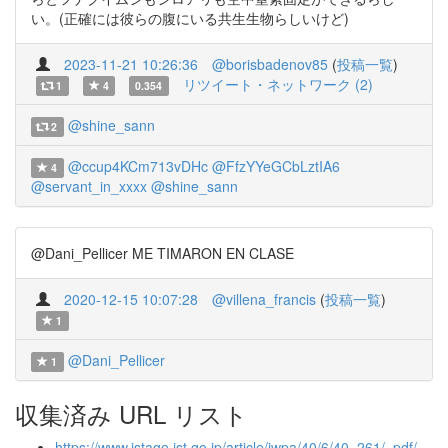
い。(正確には彼らの腹にいる共生生物らしいけど)
2023-11-21 10:26:36
@borisbadenov85
(
投稿一覧
)
リツイート・ネットワーク (2)
1
4
0.354
@shine_sann
2
@ccup4KCm713vDHc
@FfzYYeGCbLztIA6
4
@servant_in_xxxx
@shine_sann
@Dani_Pellicer ME TIMARON EN CLASE
2020-12-15 10:07:28
@villena_francis
(
投稿一覧
)
1
@Dani_Pellicer
1
収集済み URL リスト
https://www.jstage.jst.go.jp/article/jwpa/40/6/40_261/_pdf/-