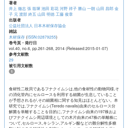
著者
井上 徹志
張 筱墀
池田 彩花
河野 祥子
勝山 一朗
山田 昌郎
金
子 元
渡部 終五
山田 明徳
工藤 俊章
出版者
公益社団法人 日本木材保存協会
雑誌
木材保存
(
ISSN:02879255
)
巻号頁・発行日
vol.40, no.6, pp.261-268, 2014 (Released:2015-01-07)
参考文献数
29
被引用文献数
1
食材性二枚貝であるフナクイムシは,他の食材性の動物同様,そ
の消化管内にセルロースを利用する細菌が生息していること
が予想されるが,その細菌相に関する知見はほとんどない。本
研究では,フナクイムシ(Teredo navalis)由来のセルロース分
解菌を単離することを目的に,フナクイムシ由来の197株およ
びフナクイムシ周辺環境としての木片由来の47株の単離株に
ついて,セルロース,キシラン,アルギン酸などの難分解性多糖