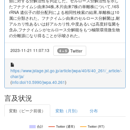
類に対する分解活性を判定した。セルロース分解活性を示し
たフナクイムシ由来34株,木片由来7株の単離株について,16S
rRNA 遺伝子の部分配列による相同性検索の結果,単離株は10
属に分類された。フナクイムシ由来のセルロース分解菌は,耐
アルカリ性あるいは好アルカリ性,中度あるいは高度好塩菌を
含み,フナクイムシがセルロース分解能をもつ極限環境微生物
の分離源になり得ることが示唆された。
2023-11-21 11:07:13
Twitter
4 + 5
https://www.jstage.jst.go.jp/article/jwpa/40/6/40_261/_article/-
char/ja/
(
info:doi/10.5990/jwpa.40.261
)
言及状況
変動（ピーク前後）
変動（月別）
分布
合計
Twitter (通常)
Twitter (RT)