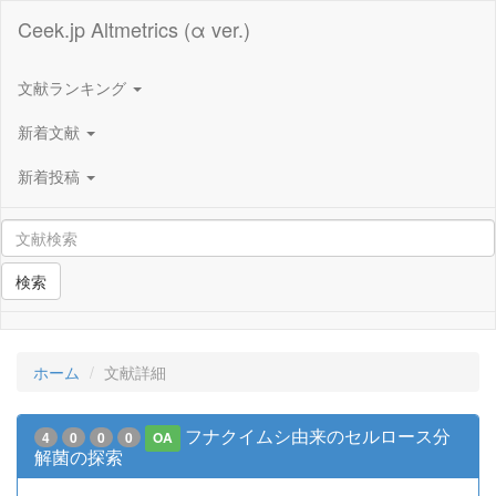
Ceek.jp Altmetrics (α ver.)
文献ランキング
新着文献
新着投稿
検索
ホーム
文献詳細
フナクイムシ由来のセルロース分
4
0
0
0
OA
解菌の探索