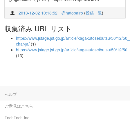
2013-12-02 10:18:52
@hatobairo
(
投稿一覧
)
収集済み URL リスト
https://www.jstage.jst.go.jp/article/kagakutoseibutsu/50/12/50_
char/ja/
(1)
https://www.jstage.jst.go.jp/article/kagakutoseibutsu/50/12/50
(13)
ヘルプ
ご意見はこちら
TechTech Inc.