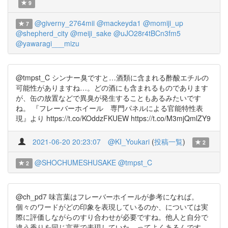
9
@giverny_2764mii
@mackeyda1
@momiji_up
7
@shepherd_city
@meiji_sake
@uJO28r4tBCn3fm5
@yawaragi___mizu
@tmpst_C シンナー臭ですと…酒類に含まれる酢酸エチルの
可能性がありますね…。どの酒にも含まれるものであります
が、缶の放置などで異臭が発生することもあるみたいです
ね。 『フレーバーホイール 専門パネルによる官能特性表
現』より https://t.co/KOddzFKUEW https://t.co/M3mjQmlZY9
2021-06-20 20:23:07
@KI_Youkari
(
投稿一覧
)
2
@SHOCHUMESHUSAKE
@tmpst_C
2
@ch_pd7 味言葉はフレーバーホイールが参考になれば。
個々のワードがどの印象を表現しているのか、については実
際に評価しながらのすり合わせが必要ですね。他人と自分で
違う香りを同じ言葉で表現していた、ってよくあるんです。