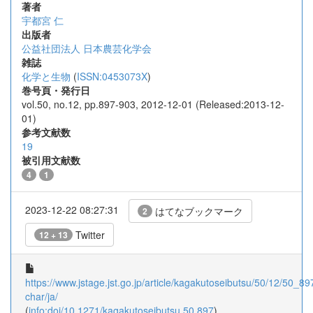
著者
宇都宮 仁
出版者
公益社団法人 日本農芸化学会
雑誌
化学と生物
(
ISSN:0453073X
)
巻号頁・発行日
vol.50, no.12, pp.897-903, 2012-12-01 (Released:2013-12-
01)
参考文献数
19
被引用文献数
4
1
2023-12-22 08:27:31
はてなブックマーク
2
Twitter
12 + 13
https://www.jstage.jst.go.jp/article/kagakutoseibutsu/50/12/50_897
char/ja/
(
info:doi/10.1271/kagakutoseibutsu.50.897
)