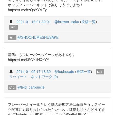
ホップフレーバーキットは楽しそうですよね！
https://t.co/frzQpYYMEy
2021-01-16 01:30:01
@brewer_saku
(
投稿一覧
)
1
@SHOCHUMESHUSAKE
1
清酒にもフレーバーホイールがあるんか。
https://t.co/KSCY1NQkYY
2014-01-05 17:18:32
@touhucafe
(
投稿一覧
)
1
リツイート・ネットワーク (2)
@leid_carbuncle
2
フレーバーホイールという味の表現方法は面白そう．スイー
ツ関連にも取り入れられたらいいね．紅茶おじさんどうです
か @bakufu （↓PDF） https://t.co/W9pPaURoYu