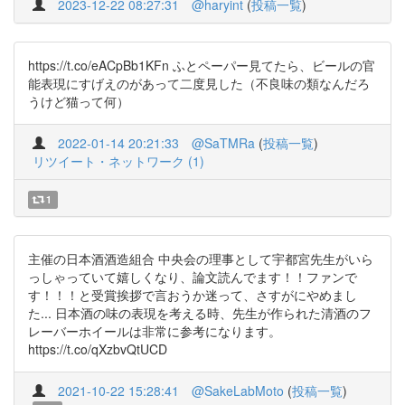
2023-12-22 08:27:31
@haryint
(
投稿一覧
)
https://t.co/eACpBb1KFn ふとペーパー見てたら、ビールの官
能表現にすげえのがあって二度見した（不良味の類なんだろ
うけど猫って何）
2022-01-14 20:21:33
@SaTMRa
(
投稿一覧
)
リツイート・ネットワーク (1)
1
主催の日本酒酒造組合 中央会の理事として宇都宮先生がいら
っしゃっていて嬉しくなり、論文読んでます！！ファンで
す！！！と受賞挨拶で言おうか迷って、さすがにやめまし
た... 日本酒の味の表現を考える時、先生が作られた清酒のフ
レーバーホイールは非常に参考になります。
https://t.co/qXzbvQtUCD
2021-10-22 15:28:41
@SakeLabMoto
(
投稿一覧
)