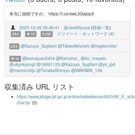
本当に拙稿ですが。 https://t.co/ewL3GajopX
2023-12-06 06:46:41
@JackKiyuna
(
投稿一覧
)
リツイート・ネットワーク (4)
4
17
0.158
@Kazuya_Sugitani
@TakaoAkiyoshi
@negitorotter
4
@kemajuan2454
@Kamohai_
@ito_masato
10
@ukyokyongt
@18991129
@Kazuya_Sugitani
@ys_jpd
@mamoru9jo
@TanakaShinsyu
@WAKABA_108
収集済み URL リスト
https://www.jstage.jst.go.jp/article/kaikeikensa/68/0/68_5/_artic
char/ja/
(5)