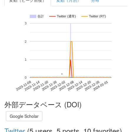
変動（ピーク前後）
変動（月別）
分布
合計
Twitter (通常)
Twitter (RT)
3
2
1
*
*
0
2023-12-26
2023-11-08
2023-11-26
2023-12-14
2024-01-01
2023-11-14
2023-12-02
2023-12-20
2023-11-20
2023-12-08
外部データベース (DOI)
Google Scholar
Twitter
(5 users, 5 posts, 10 favorites)