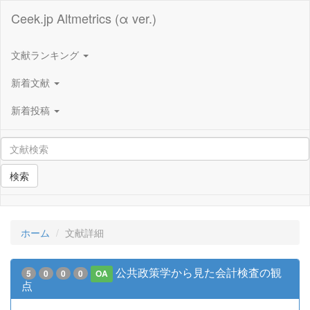
Ceek.jp Altmetrics (α ver.)
文献ランキング
新着文献
新着投稿
検索
ホーム
文献詳細
公共政策学から見た会計検査の観
5
0
0
0
OA
点