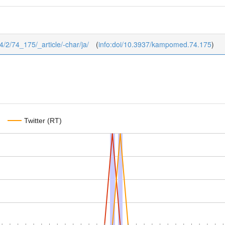
4/2/74_175/_article/-char/ja/
(
info:doi/10.3937/kampomed.74.175
)
Twitter (RT)