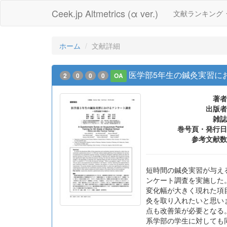
Ceek.jp Altmetrics (α ver.)
文献ランキング
ホーム
文献詳細
医学部5年生の鍼灸実習に
2
0
0
0
OA
著者
出版者
雑誌
巻号頁・発行日
参考文献数
短時間の鍼灸実習が与える
ンケート調査を実施した。
変化幅が大きく現れた項目は
灸を取り入れたいと思いま
点も改善策が必要となる
系学部の学生に対しても