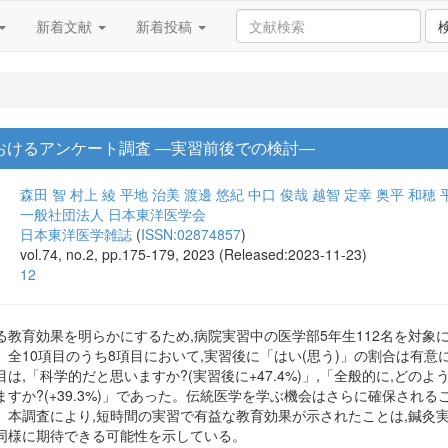
新着文献
新着投稿
おけるアンケート調査 ―実習前後での検討―
森田 智
村上 綾
平地 治美
渡邊 悠紀
中口 俊哉
越智 定幸
奥平 和穂
一般社団法人 日本東洋医学会
日本東洋医学雑誌
(
ISSN:02874857
)
vol.74, no.2, pp.175-179, 2023 (Released:2023-11-23)
12
教育効果を明らかにするため,病院実習中の医学部5年生112名を対象
全10項目のうち8項目において,実習後に「はい(思う)」の割合は有意
,「科学的だと思いますか?(実習後に+47.4%)」,「全般的に,どのような
すか?(+39.3%)」であった。伝統医学を学ぶ機会はさらに確保され
。本調査により,短時間の実習で有益な教育効果が示されたことは,鍼灸
同様に期待できる可能性を示している。