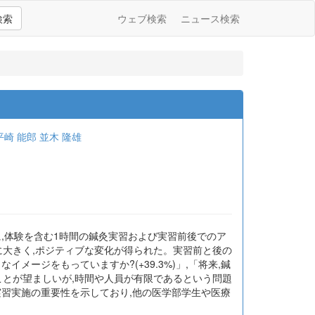
検索
ウェブ検索
ニュース検索
平崎 能郎
並木 隆雄
に,体験を含む1時間の鍼灸実習および実習前後でのア
に大きく,ポジティブな変化が得られた。実習前と後の
イメージをもっていますか?(+39.3%)」,「将来,鍼
ることが望ましいが,時間や人員が有限であるという問題
実習実施の重要性を示しており,他の医学部学生や医療