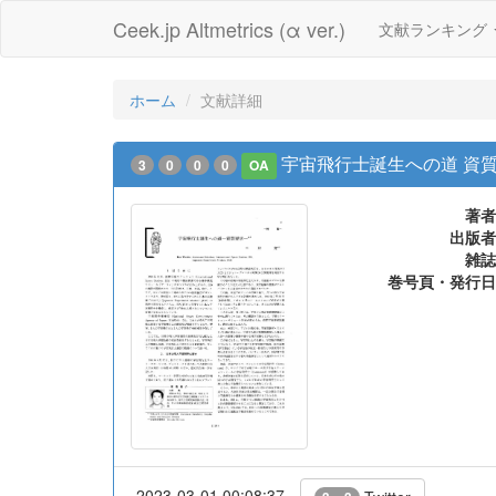
Ceek.jp Altmetrics (α ver.)
文献ランキング
ホーム
文献詳細
宇宙飛行士誕生への道 資
3
0
0
0
OA
著者
出版者
雑誌
巻号頁・発行日
2023-03-01 00:08:37