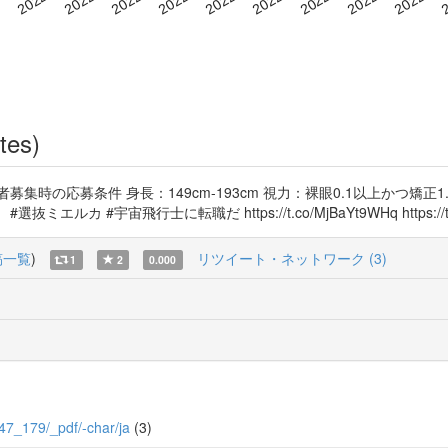
tes)
時の応募条件 身長：149cm-193cm 視力：裸眼0.1以上かつ矯正1.
#宇宙飛行士に転職だ https://t.co/MjBaYt9WHq https://t.c
稿一覧
)
リツイート・ネットワーク (3)
1
2
0.000
9/47_179/_pdf/-char/ja
(3)