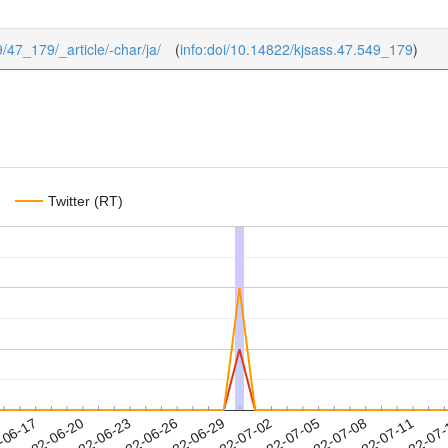
9/47_179/_article/-char/ja/
(
info:doi/10.14822/kjsass.47.549_179
)
Twitter (RT)
2022-07-08
2022-07-11
2022-07
-06-17
2
2022-06-20
2022-06-23
2022-06-26
2022-06-29
2022-07-02
2022-07-05