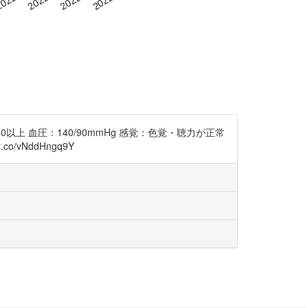
0以上 血圧：140/90mmHg 感覚：色覚・聴力が正常
o/vNddHngq9Y