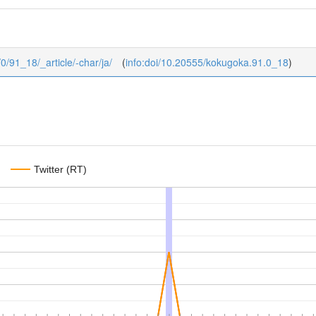
/0/91_18/_article/-char/ja/
(
info:doi/10.20555/kokugoka.91.0_18
)
Twitter (RT)