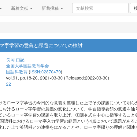
新着文献
新着投稿
マ字学習の意義と課題についての検討
長岡 由記
全国大学国語教育学会
国語科教育
(
ISSN:02870479
)
vol.91, pp.18-26, 2021-03-30 (Released:2022-03-30)
22
けるローマ字学習の今日的な意義を整理した上でその課題について明ら
におけるローマ字学習の意義の変化について、学習指導要領の変遷を辿
ているローマ字学習の課題を取り上げ、①訓令式を中心に指導すること
④国語科におけるローマ字入力学習の範囲という4点において課題がある
化した上で英語科との連携をはかることや、ローマ字綴りの理解と関連