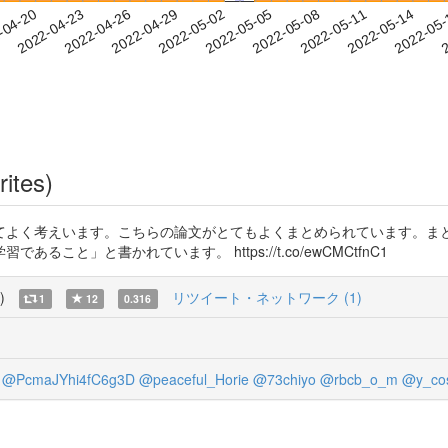
2022-05-11
2022-05-14
2022-05
-04-20
2
2022-04-23
2022-04-26
2022-04-29
2022-05-02
2022-05-05
2022-05-08
rites)
てよく考えいます。こちらの論文がとてもよくまとめられています。ま
と」と書かれています。 https://t.co/ewCMCtfnC1
)
リツイート・ネットワーク (1)
1
12
0.316
@PcmaJYhi4fC6g3D
@peaceful_Horie
@73chiyo
@rbcb_o_m
@y_cos