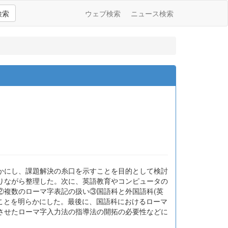
検索
ウェブ検索
ニュース検索
かにし、課題解決の糸口を示すことを目的として検討
りながら整理した。次に、英語教育やコンピュータの
②複数のローマ字表記の扱い③国語科と外国語科(英
ことを明らかにした。最後に、国語科におけるローマ
させたローマ字入力法の指導法の開拓の必要性などに