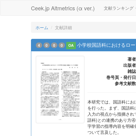
Ceek.jp Altmetrics (α ver.)
文献ランキング
ホーム
文献詳細
小学校国語科におけるロー
4
0
0
0
OA
著者
出版者
雑誌
巻号頁・発行日
参考文献数
本研究では、国語科にお
を行った。まず、国語科
入力の視点から指摘され
語科)との連携のあり方
字学習の指導内容を明確
ついて言及した。