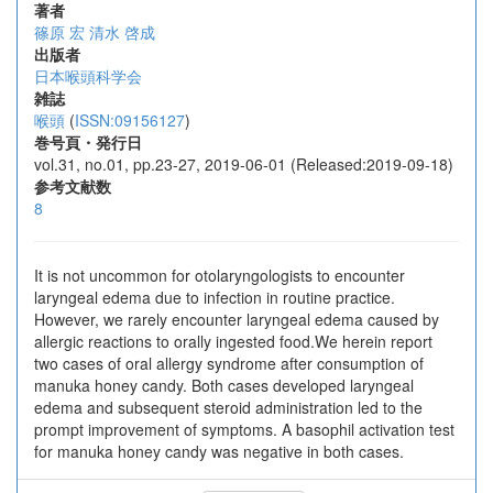
著者
篠原 宏
清水 啓成
出版者
日本喉頭科学会
雑誌
喉頭
(
ISSN:09156127
)
巻号頁・発行日
vol.31, no.01, pp.23-27, 2019-06-01 (Released:2019-09-18)
参考文献数
8
It is not uncommon for otolaryngologists to encounter
laryngeal edema due to infection in routine practice.
However, we rarely encounter laryngeal edema caused by
allergic reactions to orally ingested food.We herein report
two cases of oral allergy syndrome after consumption of
manuka honey candy. Both cases developed laryngeal
edema and subsequent steroid administration led to the
prompt improvement of symptoms. A basophil activation test
for manuka honey candy was negative in both cases.