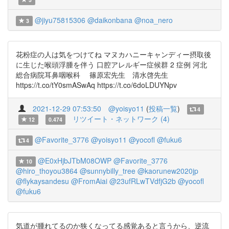
@jiyu75815306
@daikonbana
@noa_nero
3
花粉症の人は気をつけてね マヌカハニーキャンディー摂取後
に生じた喉頭浮腫を伴う 口腔アレルギー症候群 2 症例 河北
総合病院耳鼻咽喉科 篠原宏先生 清水啓先生
https://t.co/tY0smASwAq https://t.co/6doLDUYNpv
2021-12-29 07:53:50
@yoisyo11
(
投稿一覧
)
4
リツイート・ネットワーク (4)
12
0.474
@Favorite_3776
@yoisyo11
@yocofl
@fuku6
4
@E0xHjbJTbM08OWP
@Favorite_3776
10
@hiro_thoyou3864
@sunnybilly_tree
@kaorunew2020jp
@flykaysandesu
@FromAiai
@23ufRLwTVdfjG2b
@yocofl
@fuku6
気道が腫れてるのか狭くなってる感覚あると言うから、逆流