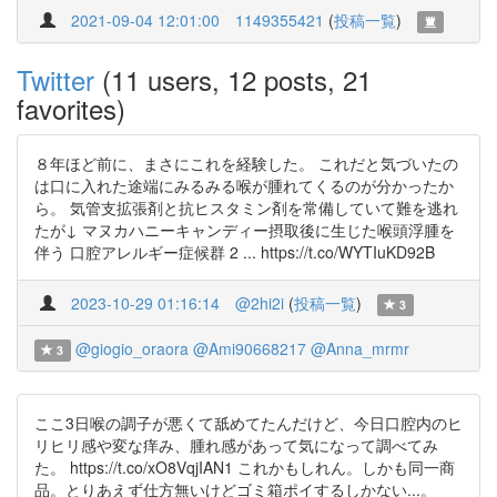
2021-09-04 12:01:00
1149355421
(
投稿一覧
)
Twitter
(11 users, 12 posts, 21
favorites)
８年ほど前に、まさにこれを経験した。 これだと気づいたの
は口に入れた途端にみるみる喉が腫れてくるのが分かったか
ら。 気管支拡張剤と抗ヒスタミン剤を常備していて難を逃れ
たが↓ マヌカハニーキャンディー摂取後に生じた喉頭浮腫を
伴う 口腔アレルギー症候群 2 ... https://t.co/WYTIuKD92B
2023-10-29 01:16:14
@2hi2i
(
投稿一覧
)
3
@giogio_oraora
@Ami90668217
@Anna_mrmr
3
ここ3日喉の調子が悪くて舐めてたんだけど、今日口腔内のヒ
リヒリ感や変な痒み、腫れ感があって気になって調べてみ
た。 https://t.co/xO8VqjIAN1 これかもしれん。しかも同一商
品。とりあえず仕方無いけどゴミ箱ポイするしかない...。