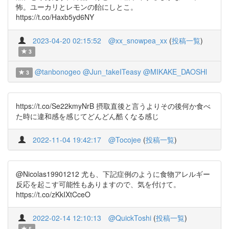
怖。ユーカリとレモンの飴にしとこ。
https://t.co/Haxb5yd6NY
2023-04-20 02:15:52
@xx_snowpea_xx
(
投稿一覧
)
3
@tanbonogeo
@Jun_takeITeasy
@MIKAKE_DAOSHl
3
https://t.co/Se22kmyNrB 摂取直後と言うよりその後何か食べ
た時に違和感を感じてどんどん酷くなる感じ
2022-11-04 19:42:17
@Tocojee
(
投稿一覧
)
@Nicolas19901212 尤も、下記症例のように食物アレルギー
反応を起こす可能性もありますので、気を付けて。
https://t.co/zKkIXtCceO
2022-02-14 12:10:13
@QuickToshi
(
投稿一覧
)
5