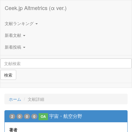
Ceek.jp Altmetrics (α ver.)
文献ランキング
新着文献
新着投稿
検索
ホーム
文献詳細
宇宙・航空分野
2
0
0
0
OA
著者