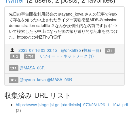
先日の宇宙開発利用部会の＠ayano_kova さんの記事で初め
て存在を知った中止されたライダー実験衛星MDS-2(mission
demonstration satellite-2 なんか没個性的な名前ですね)につ
いて検索したら中止になった後の振り返り的な記事を見つけ
た。https://t.co/NZTh6TrGYF
2023-07-16 03:03:45
@ohka895
(
投稿一覧
)
1
リツイート・ネットワーク (1)
2
0.707
@MASA_06R
1
@ayano_kova
@MASA_06R
2
収集済み URL リスト
https://www.jstage.jst.go.jp/article/lsj1973/26/1/26_1_104/_pdf
(2)