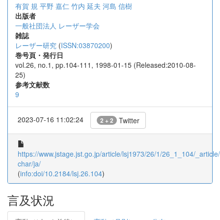
有賀 規
平野 嘉仁
竹内 延夫
河島 信樹
出版者
一般社団法人 レーザー学会
雑誌
レーザー研究
(
ISSN:03870200
)
巻号頁・発行日
vol.26, no.1, pp.104-111, 1998-01-15 (Released:2010-08-
25)
参考文献数
9
2023-07-16 11:02:24
Twitter
2 + 2
https://www.jstage.jst.go.jp/article/lsj1973/26/1/26_1_104/_article/
char/ja/
(
info:doi/10.2184/lsj.26.104
)
言及状況