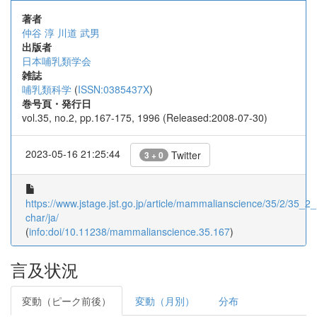
著者
仲谷 淳
川道 武男
出版者
日本哺乳類学会
雑誌
哺乳類科学
(
ISSN:0385437X
)
巻号頁・発行日
vol.35, no.2, pp.167-175, 1996 (Released:2008-07-30)
2023-05-16 21:25:44
Twitter
3 + 0
https://www.jstage.jst.go.jp/article/mammalianscience/35/2/35_2_1
char/ja/
(
info:doi/10.11238/mammalianscience.35.167
)
言及状況
変動（ピーク前後）
変動（月別）
分布