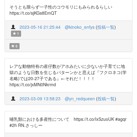
そうとも限らず一子性のコウモリにもみられるらしい
https://t.co/sjKGs8EmQT
2023-05-16 21:25:44
@kinoko_enfys
(
投稿一覧
)
1
0
レアな動物特有の産仔数がアホみたいに少ないか子育てに地
獄のような日数を生じるパターンかと思えば『フクロネコ(学
名略)では20-27子である』←それだ！！！！
https://t.co/jxMN0Nkrmd
2023-03-09 13:58:23
@yn_redqueen
(
投稿一覧
)
哺乳類における多産性について https://t.co/IxSzuoUK #agqr
#2h RN.さっしー