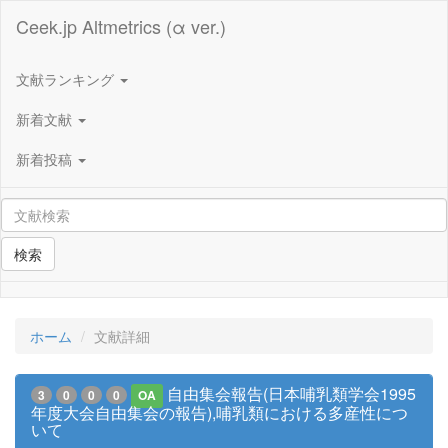
Ceek.jp Altmetrics (α ver.)
文献ランキング
新着文献
新着投稿
検索
ホーム
文献詳細
自由集会報告(日本哺乳類学会1995
3
0
0
0
OA
年度大会自由集会の報告),哺乳類における多産性につ
いて