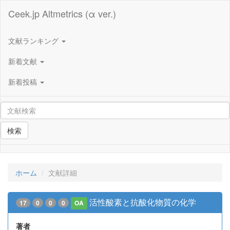
Ceek.jp Altmetrics (α ver.)
文献ランキング
新着文献
新着投稿
検索
ホーム
文献詳細
活性酸素と抗酸化物質の化学
17
0
0
0
OA
著者