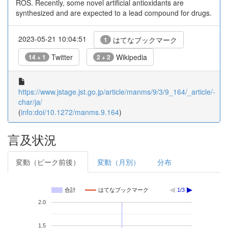
ROS. Recently, some novel artificial antioxidants are
synthesized and are expected to a lead compound for drugs.
2023-05-21 10:04:51
はてなブックマーク
1
Twitter
Wikipedia
14 + 1
2 + 2
https://www.jstage.jst.go.jp/article/manms/9/3/9_164/_article/-
char/ja/
(
info:doi/10.1272/manms.9.164
)
言及状況
変動（ピーク前後）
変動（月別）
分布
合計
はてなブックマーク
1/3
2.0
1.5