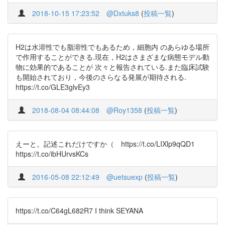
2018-10-15 17:23:52
@Dxtuks8
(
投稿一覧
)
H2は水溶性でも脂溶性でもあるため，細胞内 のあらゆる場所
で作用することができる.現在，H2はさまざまな病態モデル動
物に効果的であることが 次々と報告されている.また臨床試験
も開始されており，今後のさらなる発展が期待される.
https://t.co/GLE3glvEy3
2018-08-04 08:44:08
@Roy1358
(
投稿一覧
)
えーと。記述これだけですか（ https://t.co/LIXlp9qQD1
https://t.co/ibHUrvsKCs
2016-05-08 22:12:49
@uetsuexp
(
投稿一覧
)
https://t.co/C64gL682R7 I think SEYANA