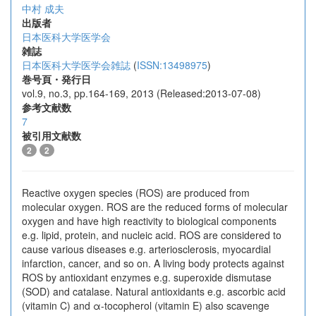
中村 成夫
出版者
日本医科大学医学会
雑誌
日本医科大学医学会雑誌
(
ISSN:13498975
)
巻号頁・発行日
vol.9, no.3, pp.164-169, 2013 (Released:2013-07-08)
参考文献数
7
被引用文献数
2
2
Reactive oxygen species (ROS) are produced from
molecular oxygen. ROS are the reduced forms of molecular
oxygen and have high reactivity to biological components
e.g. lipid, protein, and nucleic acid. ROS are considered to
cause various diseases e.g. arteriosclerosis, myocardial
infarction, cancer, and so on. A living body protects against
ROS by antioxidant enzymes e.g. superoxide dismutase
(SOD) and catalase. Natural antioxidants e.g. ascorbic acid
(vitamin C) and α-tocopherol (vitamin E) also scavenge