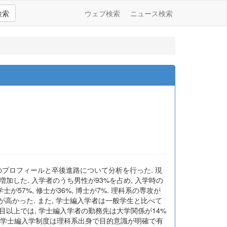
検索
ウェブ検索
ニュース検索
のプロフィールと卒後進路について分析を行った. 現
加した. 入学者のうち男性が93%を占め, 入学時の
が57%, 修士が36%, 博士が7%. 理科系の専攻が
が高かった. また, 学士編入学者は一般学生と比べて
目以上では, 学士編入学者の勤務先は大学関係が14%
学部の学士編入学制度は理科系出身で目的意識が明確で有