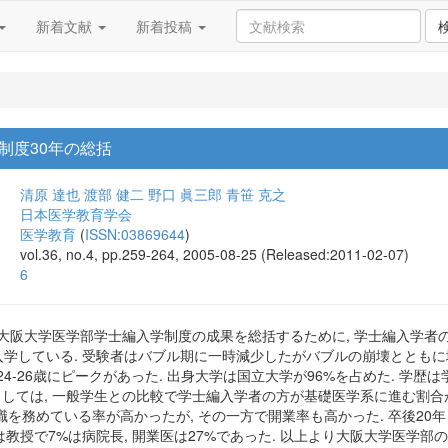
新着文献
新着投稿
制度30年の総括
清原 達也
渡部 健二
野口 眞三郎
青笹 克之
日本医学教育学会
医学教育
(
ISSN:03869644
)
vol.36, no.4, pp.259-264, 2005-08-25 (Released:2011-02-07)
6
大阪大学医学部学士編入学制度の成果を総括するために, 学士編入学者
入学している. 受験者はバブル期に一時減少したがバブルの崩壊とともに増
4-26歳にピークがあった. 出身大学は国立大学が96%を占めた. 学歴は学士
路としては, 一般学生との比較で学士編入学者の方が基礎医学系に進む割合
を務めている率が高かったが, その一方で開業率も高かった. 卒後20年
.6%は教授で7%は病院長, 開業医は27%であった. 以上より大阪大学医