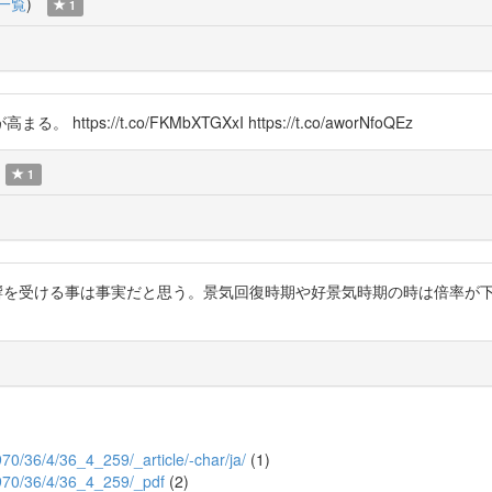
一覧
)
1
//t.co/FKMbXTGXxI https://t.co/aworNfoQEz
1
響を受ける事は事実だと思う。景気回復時期や好景気時期の時は倍率が
970/36/4/36_4_259/_article/-char/ja/
(1)
n1970/36/4/36_4_259/_pdf
(2)