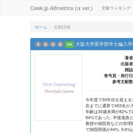
Ceek.jp Altmetrics (α ver.)
文献ランキング
ホーム
文献詳細
大阪大学医学部学士編入学
4
0
0
0
OA
著者
出版者
雑誌
巻号頁・発行日
参考文献数
今年度で30年目を迎える
在までに通算で453名が
年齢は30歳未満が82%で2
84%であった. 卒後進
教授や病院長などの管理職
で病院関係が44%. 9