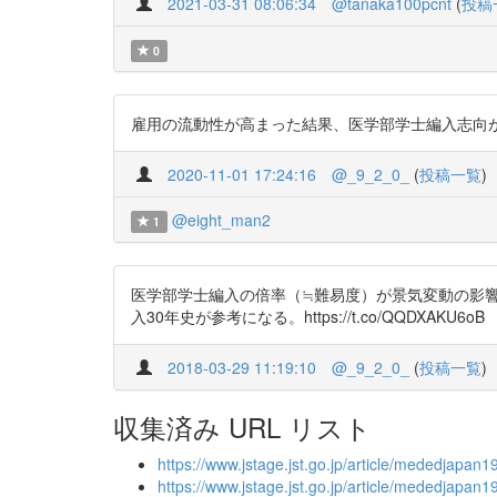
2021-03-31 08:06:34
@tanaka100pcnt
(
投稿
0
雇用の流動性が高まった結果、医学部学士編入志向が高まる。 https:
2020-11-01 17:24:16
@_9_2_0_
(
投稿一覧
)
@eight_man2
1
医学部学士編入の倍率（≒難易度）が景気変動の影
入30年史が参考になる。https://t.co/QQDXAKU6oB
2018-03-29 11:19:10
@_9_2_0_
(
投稿一覧
)
収集済み URL リスト
https://www.jstage.jst.go.jp/article/mededjapan1
https://www.jstage.jst.go.jp/article/mededjapa