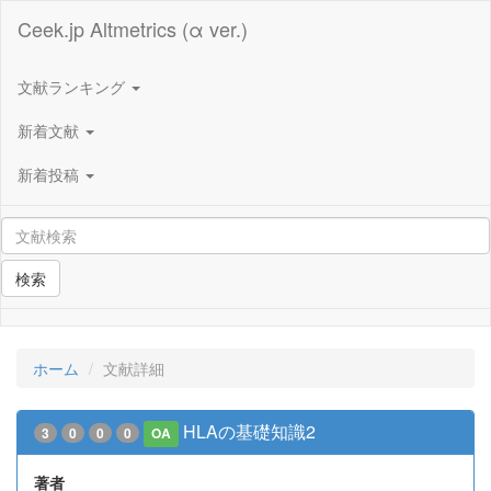
Ceek.jp Altmetrics (α ver.)
文献ランキング
新着文献
新着投稿
検索
ホーム
文献詳細
HLAの基礎知識2
3
0
0
0
OA
著者