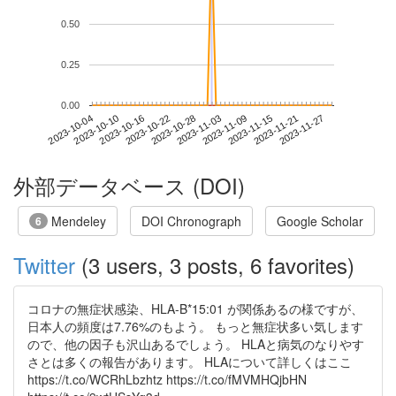
0.50
0.25
0.00
2023-11-21
2023-10-04
2023-10-22
2023-11-09
2023-11-27
2023-10-10
2023-10-28
2023-11-15
2023-10-16
2023-11-03
外部データベース (DOI)
Mendeley
DOI Chronograph
Google Scholar
6
Twitter
(3 users, 3 posts, 6 favorites)
コロナの無症状感染、HLA-B*15:01 が関係あるの様ですが、
日本人の頻度は7.76%のもよう。 もっと無症状多い気します
ので、他の因子も沢山あるでしょう。 HLAと病気のなりやす
さとは多くの報告があります。 HLAについて詳しくはここ
https://t.co/WCRhLbzhtz https://t.co/fMVMHQjbHN