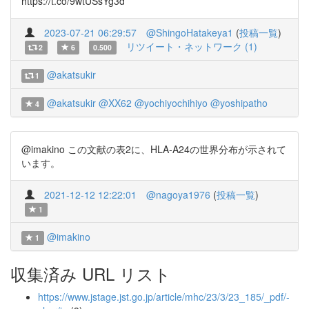
https://t.co/9wtUSsYg3d
2023-07-21 06:29:57
@ShingoHatakeya1
(
投稿一覧
)
リツイート・ネットワーク (1)
2
6
0.500
@akatsukir
1
@akatsukir
@XX62
@yochiyochihiyo
@yoshipatho
4
@imakino この文献の表2に、HLA-A24の世界分布が示されて
います。
2021-12-12 12:22:01
@nagoya1976
(
投稿一覧
)
1
@imakino
1
収集済み URL リスト
https://www.jstage.jst.go.jp/article/mhc/23/3/23_185/_pdf/-