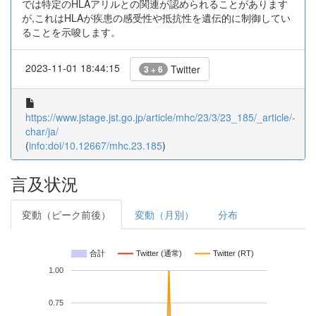
では特定のHLAアリルとの関連が認められることがあります
が,これはHLAが疾患の感受性や抵抗性を遺伝的に制御してい
ることを示唆します。
2023-11-01 18:44:15
Twitter
3 + 6
https://www.jstage.jst.go.jp/article/mhc/23/3/23_185/_article/-
char/ja/
(
info:doi/10.12667/mhc.23.185
)
言及状況
変動（ピーク前後）
変動（月別）
分布
合計
Twitter (通常)
Twitter (RT)
1.00
0.75