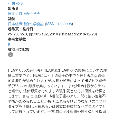
小川 公明
出版者
日本組織適合性学会
雑誌
日本組織適合性学会誌
(
ISSN:21869995
)
巻号頁・発行日
vol.23, no.3, pp.185-192, 2016 (Released:2016-12-29)
参考文献数
9
被引用文献数
2
HLAアリルの表記法とHLA抗原(HLA型)との関係についての理
解は重要です。HLAにはヒト遺伝子の中でも最も著名な遺伝
的多型性が認められますが,人種や民族によってHLA対立遺伝
子(アリル)の頻度が異なっています。また,HLAは親から子へ
と遺伝し,遺伝形質がそのまま表現形質となる共優性を特徴と
します。さらに,複数のHLA遺伝子座のアリル間に強い連鎖不
平衡が認められることがあり,これらがひとつながりのハプロ
タイプを形成し,人種あるいは民族に特徴的なハプロタイプと
して維持されています。一方,自己免疫疾患や慢性炎症性疾患