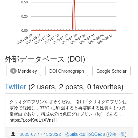
0.50
0.25
0.00
2023-08-06
2023-06-19
2023-07-07
2023-07-25
2023-08-12
2023-06-25
2023-07-13
2023-07-31
2023-07-01
2023-07-19
外部データベース (DOI)
Mendeley
DOI Chronograph
Google Scholar
1
Twitter
(2 users, 2 posts, 0 favorites)
クリオグロブリンやばそうだね。 引用「クリオグロブリンは
寒冷で沈殿し，37℃ に加 温すると再溶解する性質をもつ異
常蛋白であり， 構成成分は免疫グロブリン（Ig）である．」
https://t.co/Kv8L1XVnsH
2023-07-17 13:23:22
@5iik8xcuHpQOed6
(
投稿一覧
)