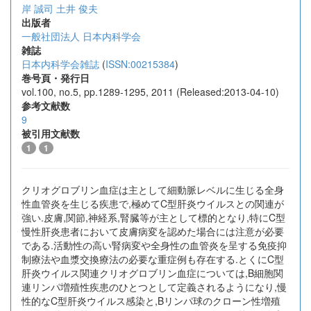
岸 誠司
土井 俊夫
出版者
一般社団法人 日本内科学会
雑誌
日本内科学会雑誌
(
ISSN:00215384
)
巻号頁・発行日
vol.100, no.5, pp.1289-1295, 2011 (Released:2013-04-10)
参考文献数
9
被引用文献数
1
1
クリオグロブリン血症は主として細動脈レベルに生じる全身
性血管炎を生じる疾患で,極めてC型肝炎ウイルスとの関連が
強い.皮膚,関節,神経系,腎臓等が主として標的となり,特にC型
慢性肝炎患者において皮膚病変を認めた場合には注意が必要
である.活動性の高い腎病変や全身性の血管炎を呈する免疫抑
制療法や血漿交換療法の必要な重症例も存在する.とくにC型
肝炎ウイルス関連クリオグロブリン血症については,B細胞関
連リンパ増殖性疾患のひとつとして定義されるようになり,慢
性的なC型肝炎ウイルス感染と,Bリンパ球のクローン性増殖