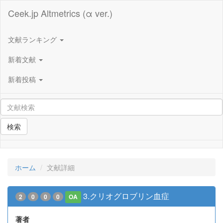
Ceek.jp Altmetrics (α ver.)
文献ランキング
新着文献
新着投稿
検索
ホーム
文献詳細
3.クリオグロブリン血症
2
0
0
0
OA
著者